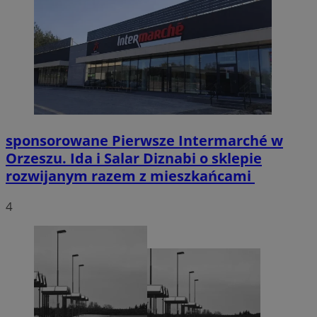
sponsorowane
Pierwsze Intermarché w
Orzeszu. Ida i Salar Diznabi o sklepie
rozwijanym razem z mieszkańcami
4