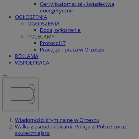
Certyfikatomat.pl - świadectwa
energetyczne
OGŁOSZENIA
OGŁOSZENIA
Dodaj ogłoszenie
POLECAMY
Protocol IT
Pracuj.pl - praca w Orzeszu
REKLAMA
WSPÓŁPRACA
Wiadomości kryminalne w Orzeszu
Walka z pseudokibicami: Policja w Polsce coraz
skuteczniejsza