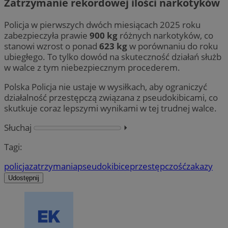
Zatrzymanie rekordowej ilości narkotyków
Policja w pierwszych dwóch miesiącach 2025 roku
zabezpieczyła prawie
900 kg
różnych narkotyków, co
stanowi wzrost o ponad
623 kg
w porównaniu do roku
ubiegłego. To tylko dowód na skuteczność działań służb
w walce z tym niebezpiecznym procederem.
Polska Policja nie ustaje w wysiłkach, aby ograniczyć
działalność przestępczą związana z pseudokibicami, co
skutkuje coraz lepszymi wynikami w tej trudnej walce.
Słuchaj
⏵︎
Tagi:
policja
zatrzymania
pseudokibice
przestępczość
zakazy
Udostępnij