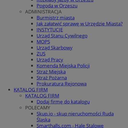
Pogoda w Orzeszu
ADMINISTRACJA
Burmistrz miasta
Jak załatwić sprawę w Urzędzie Miasta?
INSTYTUCJE
Urząd Stanu Cywilnego
MOPS
Urząd Skarbowy
ZUS
Urząd Pracy
Komenda Miejska Policji
Straż Miejska
Straż Pożarna
Prokuratura Rejonowa
KATALOG FIRM
KATALOG FIRM
Dodaj firmę do katalogu
POLECAMY
Skup.io - skup nieruchomości Ruda
Śląska
Smarthalls.com - Hale Stalowe