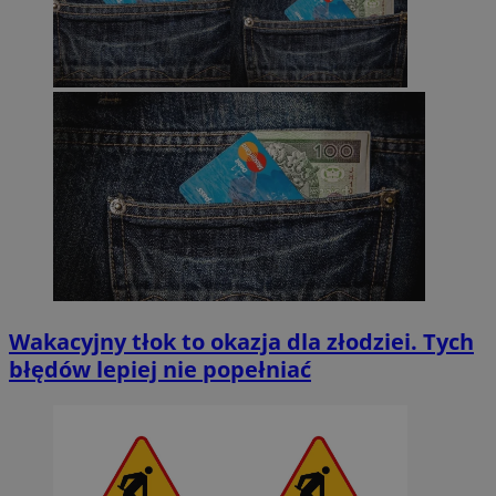
Wakacyjny tłok to okazja dla złodziei. Tych
błędów lepiej nie popełniać