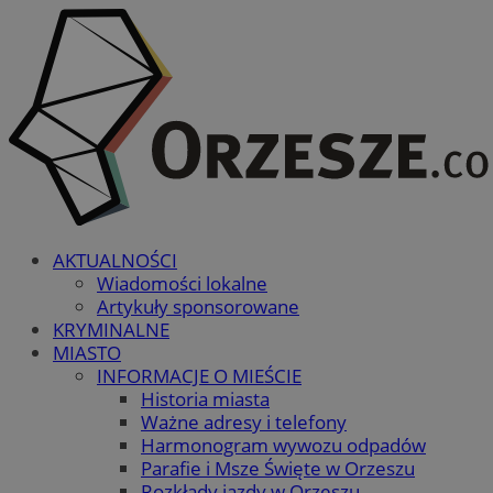
AKTUALNOŚCI
Wiadomości lokalne
Artykuły sponsorowane
KRYMINALNE
MIASTO
INFORMACJE O MIEŚCIE
Historia miasta
Ważne adresy i telefony
Harmonogram wywozu odpadów
Parafie i Msze Święte w Orzeszu
Rozkłady jazdy w Orzeszu