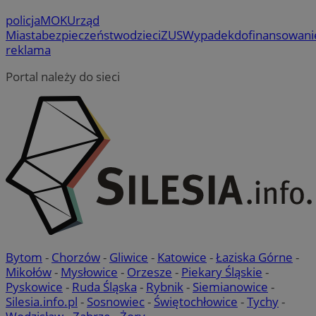
policja
MOK
Urząd
Miasta
bezpieczeństwo
dzieci
ZUS
Wypadek
dofinansowani
reklama
Portal należy do sieci
Bytom
-
Chorzów
-
Gliwice
-
Katowice
-
Łaziska Górne
-
Mikołów
-
Mysłowice
-
Orzesze
-
Piekary Śląskie
-
Pyskowice
-
Ruda Śląska
-
Rybnik
-
Siemianowice
-
Silesia.info.pl
-
Sosnowiec
-
Świętochłowice
-
Tychy
-