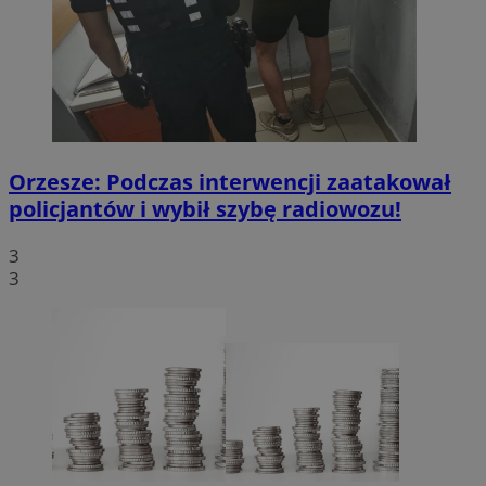
Orzesze: Podczas interwencji zaatakował
policjantów i wybił szybę radiowozu!
3
3