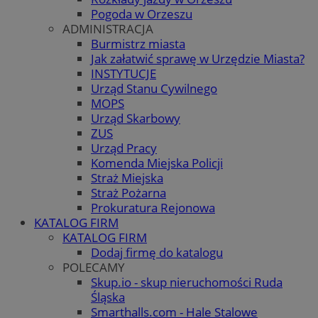
Pogoda w Orzeszu
ADMINISTRACJA
Burmistrz miasta
Jak załatwić sprawę w Urzędzie Miasta?
INSTYTUCJE
Urząd Stanu Cywilnego
MOPS
Urząd Skarbowy
ZUS
Urząd Pracy
Komenda Miejska Policji
Straż Miejska
Straż Pożarna
Prokuratura Rejonowa
KATALOG FIRM
KATALOG FIRM
Dodaj firmę do katalogu
POLECAMY
Skup.io - skup nieruchomości Ruda
Śląska
Smarthalls.com - Hale Stalowe