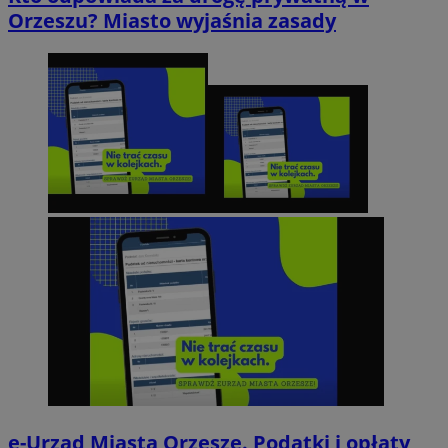
Orzeszu? Miasto wyjaśnia zasady
e-Urząd Miasta Orzesze. Podatki i opłaty