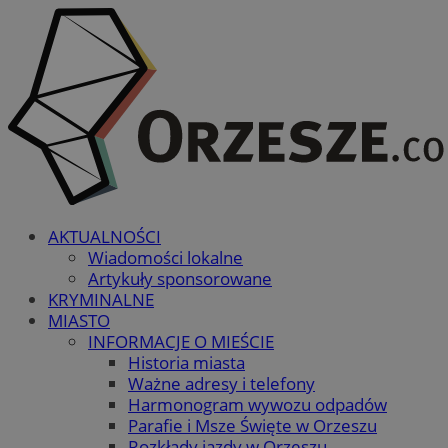
AKTUALNOŚCI
Wiadomości lokalne
Artykuły sponsorowane
KRYMINALNE
MIASTO
INFORMACJE O MIEŚCIE
Historia miasta
Ważne adresy i telefony
Harmonogram wywozu odpadów
Parafie i Msze Święte w Orzeszu
Rozkłady jazdy w Orzeszu