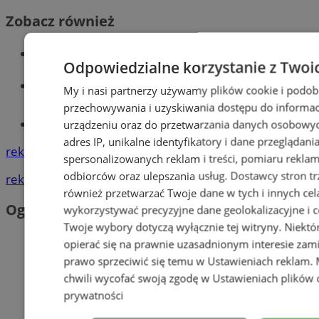
Zobacz również
Wiadomości kryminalne w Orzeszu
Odpowiedzialne korzystanie z Twoi
Wiadomości lokalne
My i nasi partnerzy używamy plików cookie i podob
przechowywania i uzyskiwania dostępu do informac
Tworzenie stron www - Orzesze
urządzeniu oraz do przetwarzania danych osobowych
adres IP, unikalne identyfikatory i dane przeglądani
reklama
spersonalizowanych reklam i treści, pomiaru reklam i
odbiorców oraz ulepszania usług.
Dostawcy stron tr
reklama
również przetwarzać Twoje dane w tych i innych cel
Ogłoszenia
wykorzystywać precyzyjne dane geolokalizacyjne i c
Twoje wybory dotyczą wyłącznie tej witryny. Niekt
opierać się na prawnie uzasadnionym interesie zami
prawo sprzeciwić się temu w
Ustawieniach reklam
.
chwili wycofać swoją zgodę w
Ustawieniach plików 
prywatności