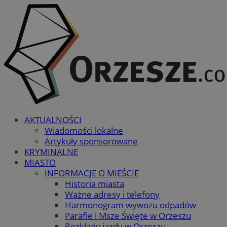
AKTUALNOŚCI
Wiadomości lokalne
Artykuły sponsorowane
KRYMINALNE
MIASTO
INFORMACJE O MIEŚCIE
Historia miasta
Ważne adresy i telefony
Harmonogram wywozu odpadów
Parafie i Msze Święte w Orzeszu
Rozkłady jazdy w Orzeszu