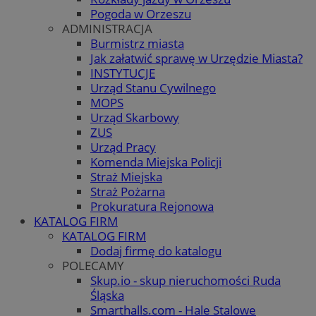
Pogoda w Orzeszu
ADMINISTRACJA
Burmistrz miasta
Jak załatwić sprawę w Urzędzie Miasta?
INSTYTUCJE
Urząd Stanu Cywilnego
MOPS
Urząd Skarbowy
ZUS
Urząd Pracy
Komenda Miejska Policji
Straż Miejska
Straż Pożarna
Prokuratura Rejonowa
KATALOG FIRM
KATALOG FIRM
Dodaj firmę do katalogu
POLECAMY
Skup.io - skup nieruchomości Ruda
Śląska
Smarthalls.com - Hale Stalowe