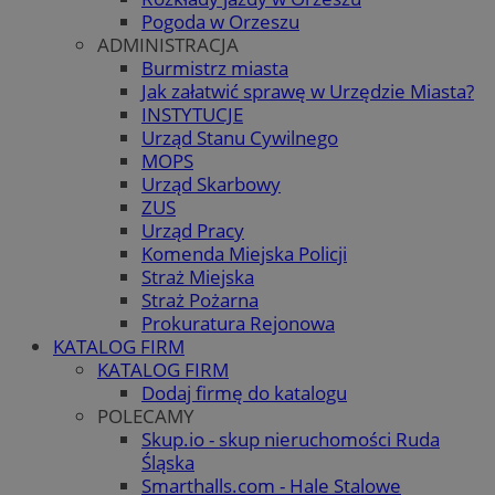
Pogoda w Orzeszu
ADMINISTRACJA
Burmistrz miasta
Jak załatwić sprawę w Urzędzie Miasta?
INSTYTUCJE
Urząd Stanu Cywilnego
MOPS
Urząd Skarbowy
ZUS
Urząd Pracy
Komenda Miejska Policji
Straż Miejska
Straż Pożarna
Prokuratura Rejonowa
KATALOG FIRM
KATALOG FIRM
Dodaj firmę do katalogu
POLECAMY
Skup.io - skup nieruchomości Ruda
Śląska
Smarthalls.com - Hale Stalowe