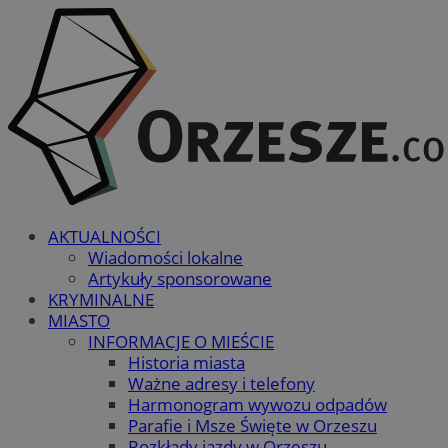
AKTUALNOŚCI
Wiadomości lokalne
Artykuły sponsorowane
KRYMINALNE
MIASTO
INFORMACJE O MIEŚCIE
Historia miasta
Ważne adresy i telefony
Harmonogram wywozu odpadów
Parafie i Msze Święte w Orzeszu
Rozkłady jazdy w Orzeszu