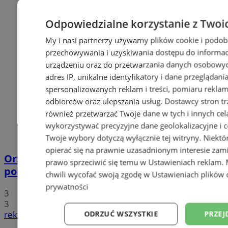
Odpowiedzialne korzystanie z Twoi
My i nasi partnerzy używamy plików cookie i podob
przechowywania i uzyskiwania dostępu do informac
urządzeniu oraz do przetwarzania danych osobowych
adres IP, unikalne identyfikatory i dane przeglądani
spersonalizowanych reklam i treści, pomiaru reklam i
odbiorców oraz ulepszania usług.
Dostawcy stron tr
również przetwarzać Twoje dane w tych i innych cel
wykorzystywać precyzyjne dane geolokalizacyjne i c
Twoje wybory dotyczą wyłącznie tej witryny. Niekt
opierać się na prawnie uzasadnionym interesie zami
Orzesze: Podczas interwencji zaatakował
prawo sprzeciwić się temu w
Ustawieniach reklam
.
policjantów i wybił szybę radiowozu!
chwili wycofać swoją zgodę w
Ustawieniach plików 
prywatności
3
3
reklama
ODRZUĆ WSZYSTKIE
PRZEJ