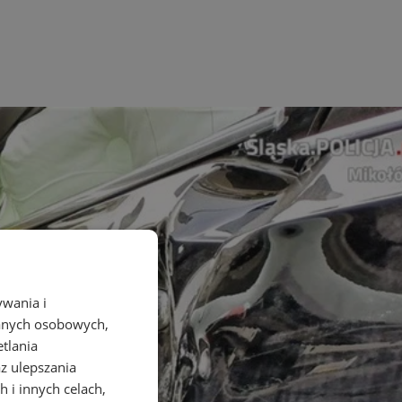
ywania i
danych osobowych,
etlania
az ulepszania
 i innych celach,