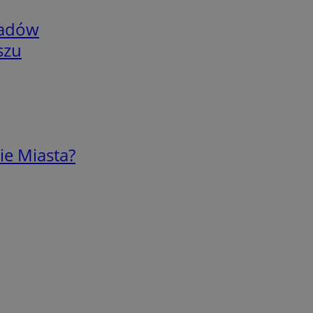
adów
szu
ie Miasta?