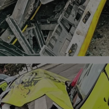
orzesze.com.pl
1 rok
Ten plik cookie przechowuje identyfi
orzesze.com.pl
1 rok
Ten plik cookie przechowuje identyfi
orzesze.com.pl
1 rok
Ten plik cookie przechowuje identyfi
METADATA
5 miesięcy 4
Ten plik cookie przechowuje inform
YouTube
tygodnie
użytkownika oraz jego preferencjac
.youtube.com
prywatności podczas korzystania z w
wybory dotyczące polityki prywatno
zgody, zapewniając ich przestrzega
wizytach. Dzięki temu użytkownik 
konfigurować swoich preferencji, c
zgodność z regulacjami ochrony da
29 minut 59
Ten plik cookie służy do rozróżniani
Cloudflare
sekund
to korzystne dla strony internetow
Inc.
umożliwia tworzenie ważnych rapo
.x.com
korzystania z jej witryny internetow
nt
4 tygodnie 2 dni
Ten plik cookie jest używany przez 
CookieScript
Google Privacy Policy
Script.com do zapamiętywania prefe
orzesze.com.pl
zgody użytkownika na pliki cookie. 
aby baner cookie Cookie-Script.com
29 minut 55
Ten plik cookie służy do rozróżniani
Cloudflare
sekund
to korzystne dla strony internetow
Inc.
umożliwia tworzenie ważnych rapo
.twitter.com
korzystania z jej witryny internetow