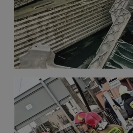
SessID
QeSessID
MvSessID
VISITOR_PRIVACY_
__cf_bm
CookieScriptConse
__cf_bm