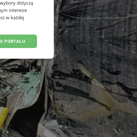
 wybory dotyczą
nym interesie
sz w każdej
DO PORTALU
esklasyfikowane
ane
owanie użytkownika i
j.