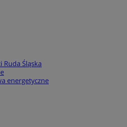
i Ruda Śląska
we
twa energetyczne