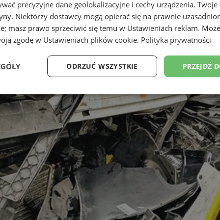
wać precyzyjne dane geolokalizacyjne i cechy urządzenia. Twoje
tryny. Niektórzy dostawcy mogą opierać się na prawnie uzasadnio
ie; masz prawo sprzeciwić się temu w
Ustawieniach reklam
. Może
woją zgodę w
Ustawieniach plików cookie
.
Polityka prywatności
EGÓŁY
ODRZUĆ WSZYSTKIE
PRZEJDŹ 
Wydajność
Targetowanie
Funkcjonalność
Ni
ezbędne
Wydajność
Targetowanie
Funkcjonalność
Niesklasyfikow
ie umożliwiają korzystanie z podstawowych funkcji strony internetowej, takich jak log
Bez niezbędnych plików cookie nie można prawidłowo korzystać ze strony internetowe
Provider
/
Okres
Opis
Domena
przechowywania