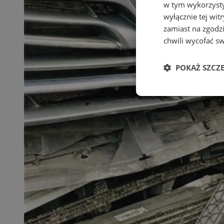
w tym wykorzysty
wyłącznie tej wi
zamiast na zgodz
chwili wycofać s
POKAŻ SZCZ
Niezbędne
Ni
Niezbędne pliki cook
zarządzanie kontem. 
Nazwa