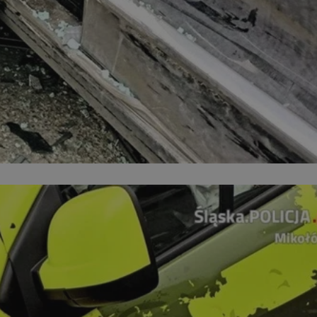
kator sesji.
kator sesji.
kator sesji.
acje o zgodzie
h dotyczących
itryny. Rejestruje
ści i ustawień
nie w kolejnych
nie musi ponownie
o zwiększa wygodę i
nych.
a ludzi i botów. Jest
ej, ponieważ
rtów na temat
ej.
usługę Cookie-
rencji dotyczących
Jest to konieczne,
 działał poprawnie.
a ludzi i botów. Jest
ej, ponieważ
rtów na temat
ej.