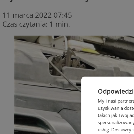
11 marca 2022 07:45
Czas czytania: 1 min.
Odpowiedzia
My i nasi partne
uzyskiwania dost
takich jak Twój a
spersonalizowanyc
usług.
Dostawcy s