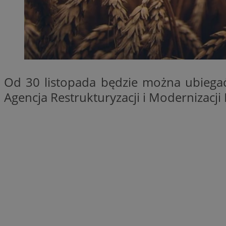
SessID
QeSessID
MvSessID
VISITOR_PRIVACY_
Od 30 listopada będzie można ubiegać 
Agencja Restrukturyzacji i Modernizacj
__cf_bm
CookieScriptConse
__cf_bm