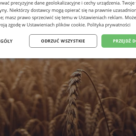
wać precyzyjne dane geolokalizacyjne i cechy urządzenia. Twoje
tryny. Niektórzy dostawcy mogą opierać się na prawnie uzasadnio
ie; masz prawo sprzeciwić się temu w
Ustawieniach reklam
. Może
woją zgodę w
Ustawieniach plików cookie
.
Polityka prywatności
EGÓŁY
ODRZUĆ WSZYSTKIE
PRZEJDŹ 
Wydajność
Targetowanie
Funkcjonalność
Ni
ezbędne
Wydajność
Targetowanie
Funkcjonalność
Niesklasyfikow
ie umożliwiają korzystanie z podstawowych funkcji strony internetowej, takich jak log
Bez niezbędnych plików cookie nie można prawidłowo korzystać ze strony internetowe
Provider
/
Okres
Opis
Domena
przechowywania