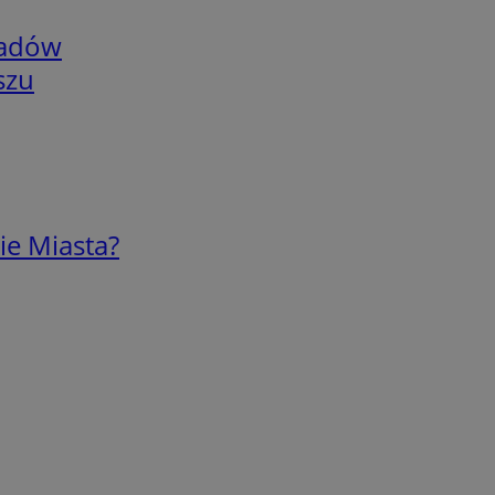
adów
szu
ie Miasta?