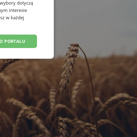
 wybory dotyczą
nym interesie
sz w każdej
DO PORTALU
esklasyfikowane
ane
owanie użytkownika i
j.