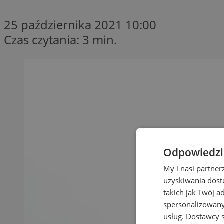
25 października 2021 10:00
Czas czytania: 3 min.
Odpowiedzia
My i nasi partne
uzyskiwania dost
takich jak Twój a
spersonalizowanyc
usług.
Dostawcy s