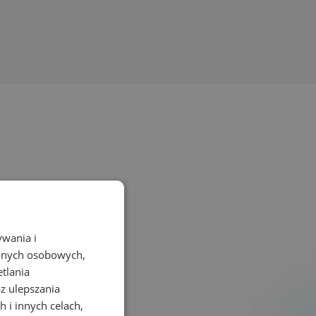
ywania i
danych osobowych,
etlania
az ulepszania
 i innych celach,