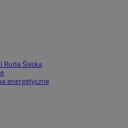
i Ruda Śląska
we
twa energetyczne