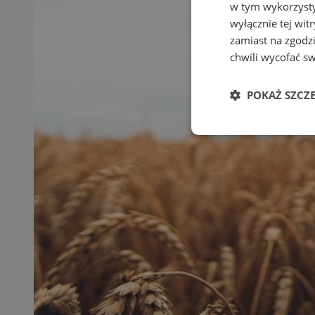
w tym wykorzysty
wyłącznie tej wi
zamiast na zgodz
chwili wycofać s
POKAŻ SZCZ
Niezbędne
Ni
Niezbędne pliki cook
zarządzanie kontem. 
Nazwa