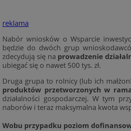
Nazwa
Nazwa
ustat_agfw3qpwXtz
Nazwa
reklama
ustat_8hezdrw6jXd
_clck
__gads
openstat_12e0dbc
Nabór wniosków o Wsparcie inwestycj
openstat_gid
będzie do dwóch grup wnioskodawców.
_ga
MR
openstat_axigzz1m6
zdecydują się na
prowadzenie działal
ustat_Xljcjgyrsdcu
ubiegać się o nawet 500 tys. zł.
ANONCHK
__Secure-YNID
WMF-Uniq
Druga grupa to rolnicy (lub ich małżon
_clsk
ustat_b6x6h2kseuk
__Secure-
produktów przetworzonych w ramac
ROLLOUT_TOKEN
ustat_bl8Xwye1zkqx
działalności gospodarczej. W tym pr
ustat_bt5j7dtfgm4
_ga_1ZETYXEVYH
naborów i teraz maksymalna kwota wspar
ustat_yzw2k52aXskv
_fbp
FCCDCF
ustat_htx5jy2dajf
Wobu przypadku poziom dofinansowa
__eoi