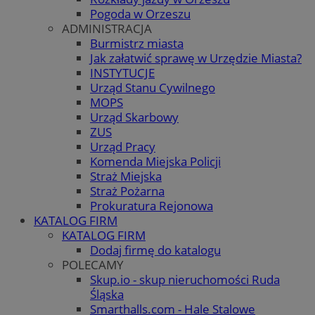
Pogoda w Orzeszu
ADMINISTRACJA
Burmistrz miasta
Jak załatwić sprawę w Urzędzie Miasta?
INSTYTUCJE
Urząd Stanu Cywilnego
MOPS
Urząd Skarbowy
ZUS
Urząd Pracy
Komenda Miejska Policji
Straż Miejska
Straż Pożarna
Prokuratura Rejonowa
KATALOG FIRM
KATALOG FIRM
Dodaj firmę do katalogu
POLECAMY
Skup.io - skup nieruchomości Ruda
Śląska
Smarthalls.com - Hale Stalowe