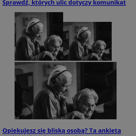
Sprawdź, których ulic dotyczy komunikat
Opiekujesz się bliską osobą? Ta ankieta