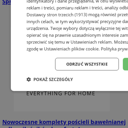
Sprzątanie po zgonie w Orzeszu | Kastelnik
identyfikatory i dane przeglądania, w celu wyświet
reklam i treści, pomiaru reklam i treści, analizy od
Dostawcy stron trzecich (1913)
mogą również przetw
innych celach, w tym wykorzystywać precyzyjne dan
urządzenia. Twoje wybory dotyczą wyłącznie tej wi
opierać się na prawnie uzasadnionym interesie zam
sprzeciwić się temu w
Ustawieniach reklam
. Możes
zgodę w
Ustawieniach plików cookie
.
Polityka pryw
ODRZUĆ WSZYSTKIE
POKAŻ SZCZEGÓŁY
Niezbędne
Wydajność
Targe
Niesklasyfikowane
Nowoczesne komplety pościeli bawełnianej