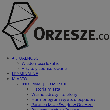
AKTUALNOŚCI
Wiadomości lokalne
Artykuły sponsorowane
KRYMINALNE
MIASTO
INFORMACJE O MIEŚCIE
Historia miasta
Ważne adresy i telefony
Harmonogram wywozu odpadów
Parafie i Msze Święte w Orzeszu
Rozkłady jazdy w Orzeszu