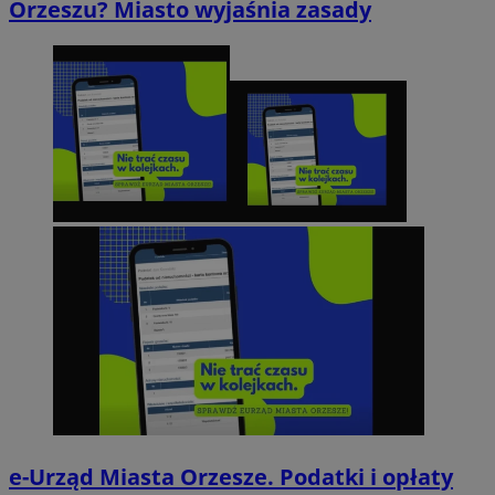
Orzeszu? Miasto wyjaśnia zasady
e-Urząd Miasta Orzesze. Podatki i opłaty