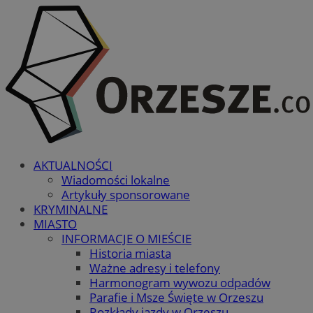
AKTUALNOŚCI
Wiadomości lokalne
Artykuły sponsorowane
KRYMINALNE
MIASTO
INFORMACJE O MIEŚCIE
Historia miasta
Ważne adresy i telefony
Harmonogram wywozu odpadów
Parafie i Msze Święte w Orzeszu
Rozkłady jazdy w Orzeszu