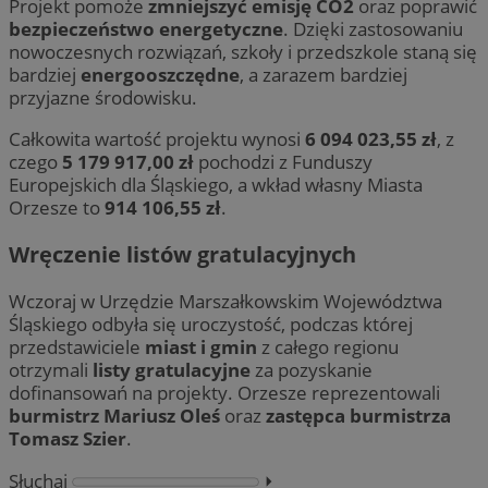
Projekt pomoże
zmniejszyć emisję CO2
oraz poprawić
bezpieczeństwo energetyczne
. Dzięki zastosowaniu
nowoczesnych rozwiązań, szkoły i przedszkole staną się
bardziej
energooszczędne
, a zarazem bardziej
przyjazne środowisku.
Całkowita wartość projektu wynosi
6 094 023,55 zł
, z
czego
5 179 917,00 zł
pochodzi z Funduszy
Europejskich dla Śląskiego, a wkład własny Miasta
Orzesze to
914 106,55 zł
.
Wręczenie listów gratulacyjnych
Wczoraj w Urzędzie Marszałkowskim Województwa
Śląskiego odbyła się uroczystość, podczas której
przedstawiciele
miast i gmin
z całego regionu
otrzymali
listy gratulacyjne
za pozyskanie
dofinansowań na projekty. Orzesze reprezentowali
burmistrz Mariusz Oleś
oraz
zastępca burmistrza
Tomasz Szier
.
Słuchaj
⏵︎