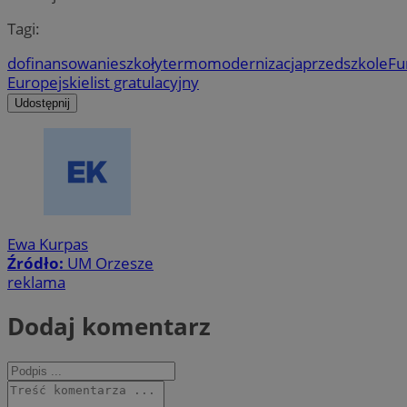
Tagi:
dofinansowanie
szkoły
termomodernizacja
przedszkole
Fu
Europejskie
list gratulacyjny
Udostępnij
Ewa Kurpas
Źródło:
UM Orzesze
reklama
Dodaj komentarz