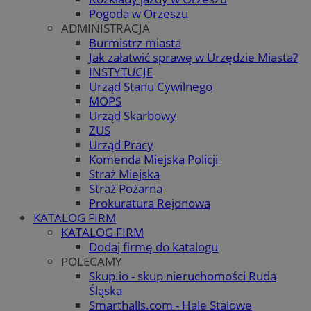
Pogoda w Orzeszu
ADMINISTRACJA
Burmistrz miasta
Jak załatwić sprawę w Urzędzie Miasta?
INSTYTUCJE
Urząd Stanu Cywilnego
MOPS
Urząd Skarbowy
ZUS
Urząd Pracy
Komenda Miejska Policji
Straż Miejska
Straż Pożarna
Prokuratura Rejonowa
KATALOG FIRM
KATALOG FIRM
Dodaj firmę do katalogu
POLECAMY
Skup.io - skup nieruchomości Ruda
Śląska
Smarthalls.com - Hale Stalowe