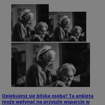
Opiekujesz się bliską osobą? Ta ankieta
może wpłynąć na przyszłe wsparcie w