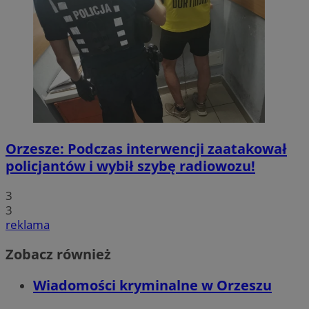
Orzesze: Podczas interwencji zaatakował
policjantów i wybił szybę radiowozu!
3
3
reklama
Zobacz również
Wiadomości kryminalne w Orzeszu