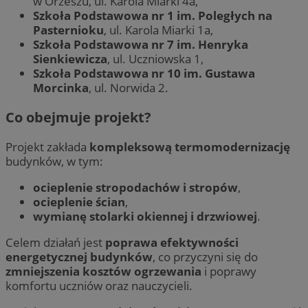
w Orzeszu, ul. Karola Miarki 4a,
Szkoła Podstawowa nr 1 im. Poległych na
Pasternioku
, ul. Karola Miarki 1a,
Szkoła Podstawowa nr 7 im. Henryka
Sienkiewicza
, ul. Uczniowska 1,
Szkoła Podstawowa nr 10 im. Gustawa
Morcinka
, ul. Norwida 2.
Co obejmuje projekt?
Projekt zakłada
kompleksową termomodernizację
budynków, w tym:
ocieplenie stropodachów i stropów
,
ocieplenie ścian
,
wymianę stolarki okiennej i drzwiowej
.
Celem działań jest
poprawa efektywności
energetycznej budynków
, co przyczyni się do
zmniejszenia kosztów ogrzewania
i poprawy
komfortu uczniów oraz nauczycieli.