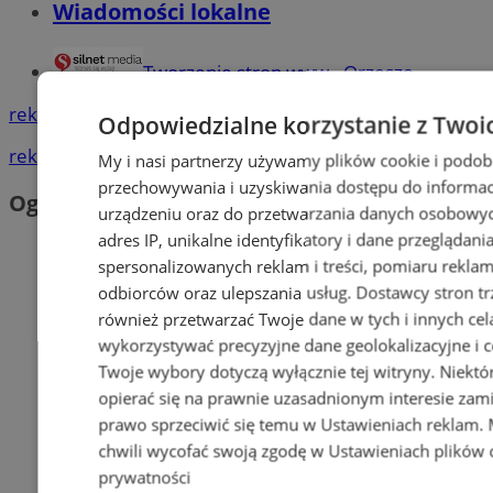
Wiadomości lokalne
Tworzenie stron www - Orzesze
reklama
Odpowiedzialne korzystanie z Twoi
reklama
My i nasi partnerzy używamy plików cookie i podob
przechowywania i uzyskiwania dostępu do informac
Ogłoszenia
urządzeniu oraz do przetwarzania danych osobowych
adres IP, unikalne identyfikatory i dane przeglądani
spersonalizowanych reklam i treści, pomiaru reklam i
odbiorców oraz ulepszania usług.
Dostawcy stron tr
również przetwarzać Twoje dane w tych i innych cel
wykorzystywać precyzyjne dane geolokalizacyjne i c
Twoje wybory dotyczą wyłącznie tej witryny. Niekt
opierać się na prawnie uzasadnionym interesie zami
prawo sprzeciwić się temu w
Ustawieniach reklam
.
chwili wycofać swoją zgodę w
Ustawieniach plików 
prywatności