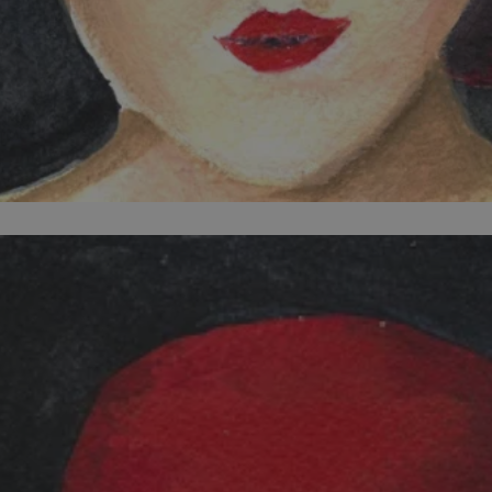
orzesze.com.pl
1 rok
Ten plik cookie przechowuje identyfi
orzesze.com.pl
1 rok
Ten plik cookie przechowuje identyfi
orzesze.com.pl
1 rok
Ten plik cookie przechowuje identyfi
METADATA
5 miesięcy 4
Ten plik cookie przechowuje inform
YouTube
tygodnie
użytkownika oraz jego preferencjac
.youtube.com
prywatności podczas korzystania z w
wybory dotyczące polityki prywatno
zgody, zapewniając ich przestrzega
wizytach. Dzięki temu użytkownik 
konfigurować swoich preferencji, c
zgodność z regulacjami ochrony da
29 minut 59
Ten plik cookie służy do rozróżniani
Cloudflare
sekund
to korzystne dla strony internetow
Inc.
umożliwia tworzenie ważnych rapo
.x.com
korzystania z jej witryny internetow
nt
4 tygodnie 2 dni
Ten plik cookie jest używany przez 
CookieScript
Google Privacy Policy
Script.com do zapamiętywania prefe
orzesze.com.pl
zgody użytkownika na pliki cookie. 
aby baner cookie Cookie-Script.com
29 minut 55
Ten plik cookie służy do rozróżniani
Cloudflare
sekund
to korzystne dla strony internetow
Inc.
umożliwia tworzenie ważnych rapo
.twitter.com
korzystania z jej witryny internetow