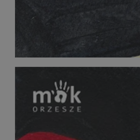
SessID
QeSessID
MvSessID
VISITOR_PRIVACY_
__cf_bm
CookieScriptConse
__cf_bm