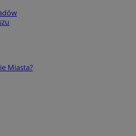
adów
szu
ie Miasta?