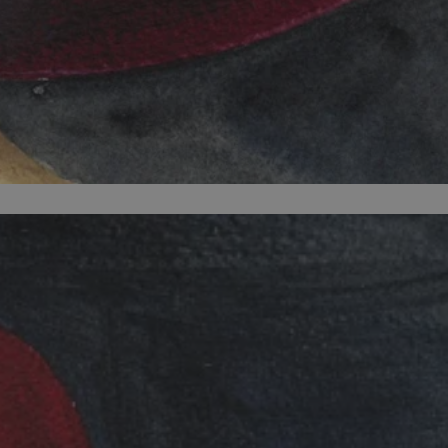
kator sesji.
kator sesji.
kator sesji.
acje o zgodzie
h dotyczących
itryny. Rejestruje
ści i ustawień
nie w kolejnych
nie musi ponownie
o zwiększa wygodę i
nych.
a ludzi i botów. Jest
ej, ponieważ
rtów na temat
ej.
usługę Cookie-
rencji dotyczących
Jest to konieczne,
 działał poprawnie.
a ludzi i botów. Jest
ej, ponieważ
rtów na temat
ej.