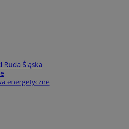
i Ruda Śląska
we
twa energetyczne