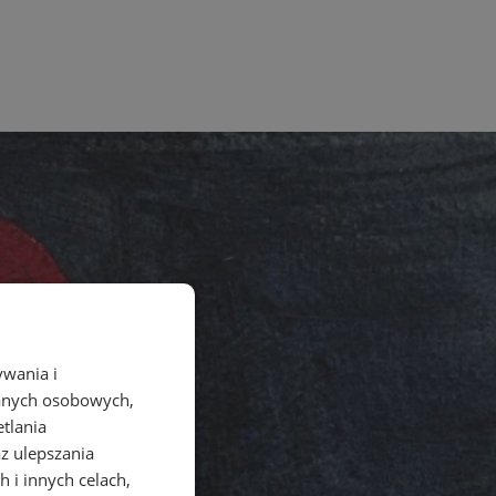
ywania i
danych osobowych,
etlania
az ulepszania
 i innych celach,