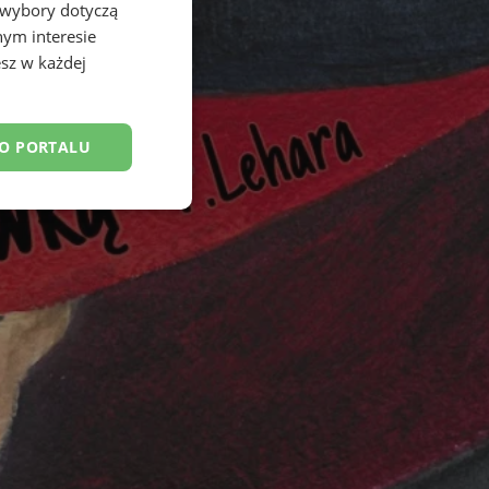
 wybory dotyczą
nym interesie
sz w każdej
DO PORTALU
esklasyfikowane
ane
owanie użytkownika i
j.