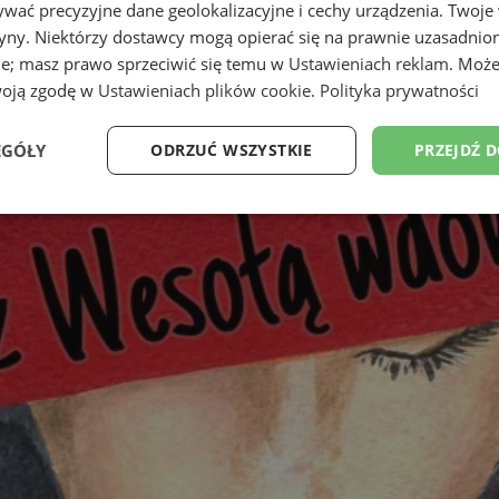
wać precyzyjne dane geolokalizacyjne i cechy urządzenia. Twoje
tryny. Niektórzy dostawcy mogą opierać się na prawnie uzasadnio
ie; masz prawo sprzeciwić się temu w
Ustawieniach reklam
. Może
woją zgodę w
Ustawieniach plików cookie
.
Polityka prywatności
EGÓŁY
ODRZUĆ WSZYSTKIE
PRZEJDŹ 
Wydajność
Targetowanie
Funkcjonalność
Ni
ezbędne
Wydajność
Targetowanie
Funkcjonalność
Niesklasyfikow
ie umożliwiają korzystanie z podstawowych funkcji strony internetowej, takich jak log
Bez niezbędnych plików cookie nie można prawidłowo korzystać ze strony internetowe
Provider
/
Okres
Opis
Domena
przechowywania