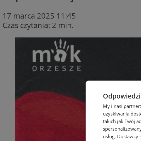
17 marca 2025 11:45
Czas czytania: 2 min.
Odpowiedzia
My i nasi partne
uzyskiwania dost
takich jak Twój a
spersonalizowanyc
usług.
Dostawcy s