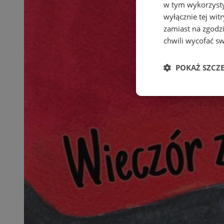
w tym wykorzysty
wyłącznie tej wi
zamiast na zgodz
chwili wycofać s
POKAŻ SZCZ
Niezbędne
Ni
Niezbędne pliki cook
zarządzanie kontem. 
Nazwa