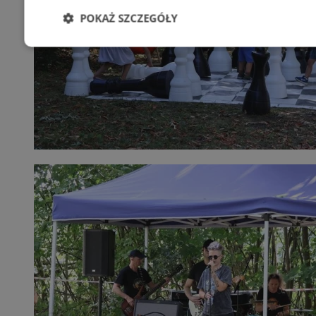
POKAŻ SZCZEGÓŁY
Niezbędne
Wydajność
Targetowani
Niesklasyfikowane
Niezbędne
Wydajność
Targetowanie
Funkcjonalno
Niezbędne pliki cookie umożliwiają korzystanie z podstawowych fun
takich jak logowanie użytkownika i zarządzanie kontem. Bez niezb
można prawidłowo korzystać ze strony internetowej.
Provider
/
Okres
Nazwa
Domena
przechowywan
SessID
orzesze.com.pl
1 rok