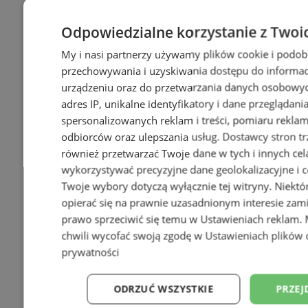
Odpowiedzialne korzystanie z Twoi
My i nasi partnerzy używamy plików cookie i podob
przechowywania i uzyskiwania dostępu do informac
urządzeniu oraz do przetwarzania danych osobowych
adres IP, unikalne identyfikatory i dane przeglądani
spersonalizowanych reklam i treści, pomiaru reklam i
odbiorców oraz ulepszania usług.
Dostawcy stron tr
również przetwarzać Twoje dane w tych i innych cel
wykorzystywać precyzyjne dane geolokalizacyjne i c
Twoje wybory dotyczą wyłącznie tej witryny. Niekt
opierać się na prawnie uzasadnionym interesie zami
prawo sprzeciwić się temu w
Ustawieniach reklam
.
chwili wycofać swoją zgodę w
Ustawieniach plików 
prywatności
ODRZUĆ WSZYSTKIE
PRZEJ