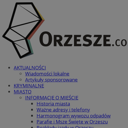
AKTUALNOŚCI
Wiadomości lokalne
Artykuły sponsorowane
KRYMINALNE
MIASTO
INFORMACJE O MIEŚCIE
Historia miasta
Ważne adresy i telefony
Harmonogram wywozu odpadów
Parafie i Msze Święte w Orzeszu
Rozkłady jazdy w Orzeszu