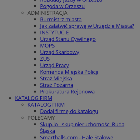
Pogoda w Orzeszu
ADMINISTRACJA
Burmistrz miasta
Jak załatwić sprawę w Urzędzie Miasta?
INSTYTUCJE
Urząd Stanu Cywilnego
MOPS
Urząd Skarbowy
ZUS
Urząd Pracy
Komenda Miejska Policji
Straż Miejska
Straż Pożarna
Prokuratura Rejonowa
KATALOG FIRM
KATALOG FIRM
Dodaj firmę do katalogu
POLECAMY
Skup.io - skup nieruchomości Ruda
Śląska
Smarthalls.com - Hale Stalowe