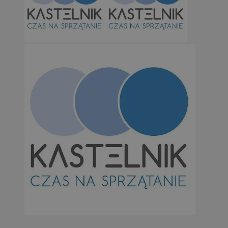
Niezbędne
Wydajność
Targetowanie
Funkcjonalno
Niezbędne pliki cookie umożliwiają korzystanie z podstawowych fun
takich jak logowanie użytkownika i zarządzanie kontem. Bez niezb
można prawidłowo korzystać ze strony internetowej.
Provider
/
Okres
Nazwa
Domena
przechowywan
SessID
orzesze.com.pl
1 rok
QeSessID
orzesze.com.pl
1 rok
MvSessID
orzesze.com.pl
1 rok
VISITOR_PRIVACY_METADATA
5 miesięcy 4
YouTube
tygodnie
.youtube.com