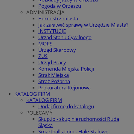
Pogoda w Orzeszu
ADMINISTRACJA
Burmistrz miasta
Jak załatwić sprawę w Urzędzie Miasta?
INSTYTUCJE
Urząd Stanu Cywilnego
MOPS
Urząd Skarbowy
ZUS
Urząd Pracy
Komenda Miejska Policji
Straż Miejska
Straż Pożarna
Prokuratura Rejonowa
KATALOG FIRM
KATALOG FIRM
Dodaj firmę do katalogu
POLECAMY
Skup.io - skup nieruchomości Ruda
Śląska
Smarthalls.com - Hale Stalowe