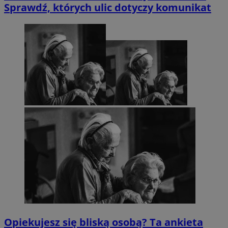
Sprawdź, których ulic dotyczy komunikat
Opiekujesz się bliską osobą? Ta ankieta