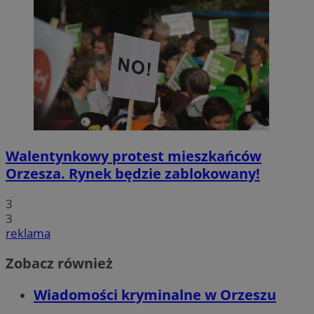
Walentynkowy protest mieszkańców
Orzesza. Rynek będzie zablokowany!
3
3
reklama
Zobacz również
Wiadomości kryminalne w Orzeszu