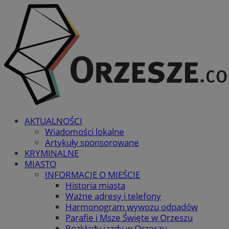
AKTUALNOŚCI
Wiadomości lokalne
Artykuły sponsorowane
KRYMINALNE
MIASTO
INFORMACJE O MIEŚCIE
Historia miasta
Ważne adresy i telefony
Harmonogram wywozu odpadów
Parafie i Msze Święte w Orzeszu
Rozkłady jazdy w Orzeszu