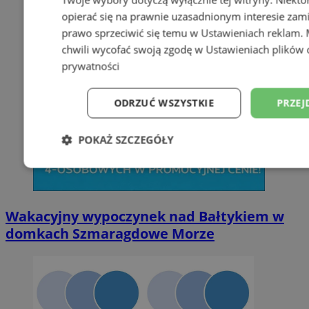
opierać się na prawnie uzasadnionym interesie zami
prawo sprzeciwić się temu w
Ustawieniach reklam
.
chwili wycofać swoją zgodę w
Ustawieniach plików 
prywatności
ODRZUĆ WSZYSTKIE
PRZEJ
POKAŻ SZCZEGÓŁY
Niezbędne
Wydajność
Targetowani
Wakacyjny wypoczynek nad Bałtykiem w
Niesklasyfikowane
domkach Szmaragdowe Morze