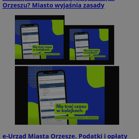
Orzeszu? Miasto wyjaśnia zasady
e-Urząd Miasta Orzesze. Podatki i opłaty