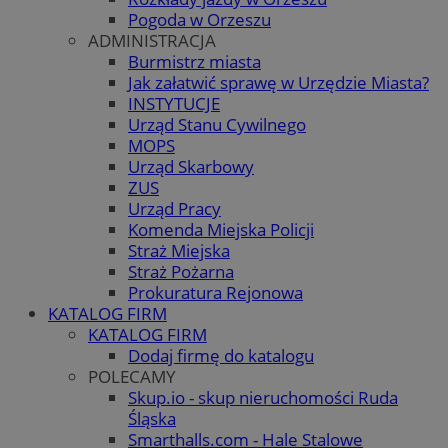
Pogoda w Orzeszu
ADMINISTRACJA
Burmistrz miasta
Jak załatwić sprawę w Urzędzie Miasta?
INSTYTUCJE
Urząd Stanu Cywilnego
MOPS
Urząd Skarbowy
ZUS
Urząd Pracy
Komenda Miejska Policji
Straż Miejska
Straż Pożarna
Prokuratura Rejonowa
KATALOG FIRM
KATALOG FIRM
Dodaj firmę do katalogu
POLECAMY
Skup.io - skup nieruchomości Ruda
Śląska
Smarthalls.com - Hale Stalowe