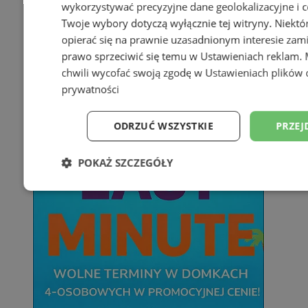
wykorzystywać precyzyjne dane geolokalizacyjne i c
Twoje wybory dotyczą wyłącznie tej witryny. Niekt
opierać się na prawnie uzasadnionym interesie zami
prawo sprzeciwić się temu w
Ustawieniach reklam
.
chwili wycofać swoją zgodę w
Ustawieniach plików 
prywatności
ODRZUĆ WSZYSTKIE
PRZEJ
POKAŻ SZCZEGÓŁY
Niezbędne
Wydajność
Targetowani
Niesklasyfikowane