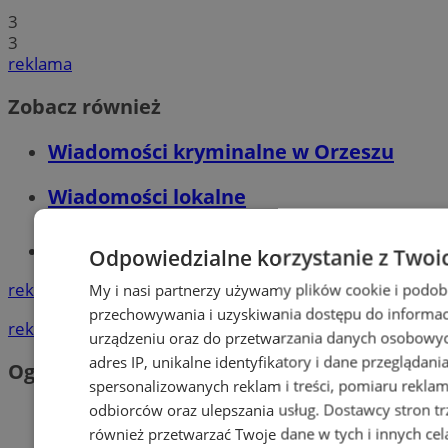
3
3
reklama
Zobacz również
Wiadomości kryminalne w Orzeszu
Wiadomości lokalne
Tworzenie stron www - Orzesze
Odpowiedzialne korzystanie z Twoi
reklama
My i nasi partnerzy używamy plików cookie i podob
przechowywania i uzyskiwania dostępu do informac
reklama
urządzeniu oraz do przetwarzania danych osobowych
adres IP, unikalne identyfikatory i dane przeglądani
Ogłoszenia
spersonalizowanych reklam i treści, pomiaru reklam i
odbiorców oraz ulepszania usług.
Dostawcy stron tr
również przetwarzać Twoje dane w tych i innych cel