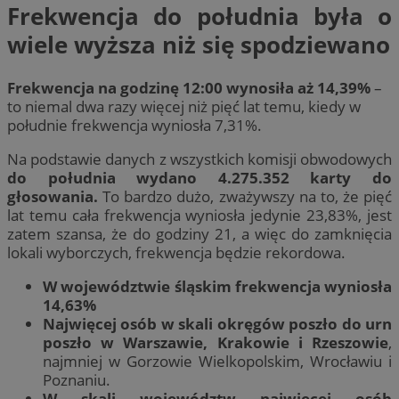
Frekwencja do południa była o
wiele wyższa niż się spodziewano
Frekwencja na godzinę 12:00 wynosiła aż 14,39%
–
to niemal dwa razy więcej niż pięć lat temu, kiedy w
południe frekwencja wyniosła 7,31%.
Na podstawie danych z wszystkich komisji obwodowych
do południa wydano 4.275.352 karty do
głosowania.
To bardzo dużo, zważywszy na to, że pięć
lat temu cała frekwencja wyniosła jedynie 23,83%, jest
zatem szansa, że do godziny 21, a więc do zamknięcia
lokali wyborczych, frekwencja będzie rekordowa.
W województwie śląskim frekwencja wyniosła
14,63%
Najwięcej osób w skali okręgów poszło do urn
poszło w Warszawie, Krakowie i Rzeszowie
,
najmniej w Gorzowie Wielkopolskim, Wrocławiu i
Poznaniu.
W skali województw najwięcej osób