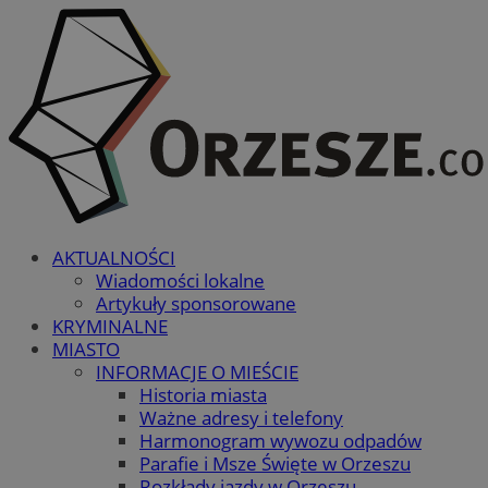
AKTUALNOŚCI
Wiadomości lokalne
Artykuły sponsorowane
KRYMINALNE
MIASTO
INFORMACJE O MIEŚCIE
Historia miasta
Ważne adresy i telefony
Harmonogram wywozu odpadów
Parafie i Msze Święte w Orzeszu
Rozkłady jazdy w Orzeszu