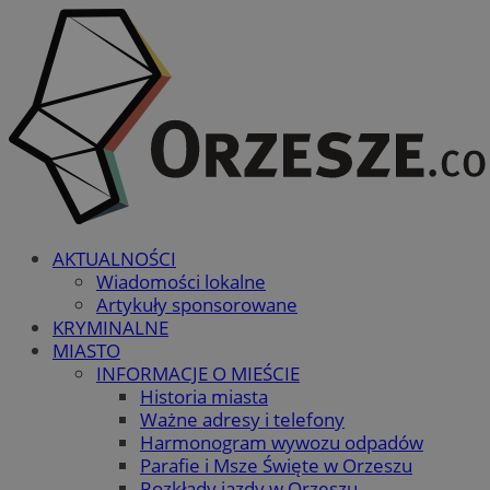
AKTUALNOŚCI
Wiadomości lokalne
Artykuły sponsorowane
KRYMINALNE
MIASTO
INFORMACJE O MIEŚCIE
Historia miasta
Ważne adresy i telefony
Harmonogram wywozu odpadów
Parafie i Msze Święte w Orzeszu
Rozkłady jazdy w Orzeszu