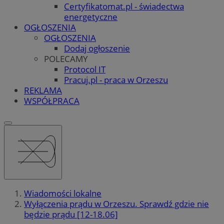
Certyfikatomat.pl - świadectwa
energetyczne
OGŁOSZENIA
OGŁOSZENIA
Dodaj ogłoszenie
POLECAMY
Protocol IT
Pracuj.pl - praca w Orzeszu
REKLAMA
WSPÓŁPRACA
Wiadomości lokalne
Wyłączenia prądu w Orzeszu. Sprawdź gdzie nie
będzie prądu [12-18.06]