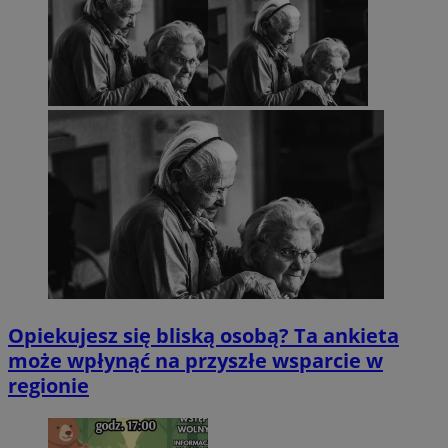
Opiekujesz się bliską osobą? Ta ankieta
może wpłynąć na przyszłe wsparcie w
regionie