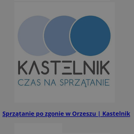
Niesklasyfikowane
Niezbędne
Wydajność
Targetowanie
Funkcjonalno
Niezbędne pliki cookie umożliwiają korzystanie z podstawowych fun
takich jak logowanie użytkownika i zarządzanie kontem. Bez niezb
można prawidłowo korzystać ze strony internetowej.
Provider
/
Okres
Nazwa
Domena
przechowywan
SessID
orzesze.com.pl
1 rok
QeSessID
orzesze.com.pl
1 rok
Sprzątanie po zgonie w Orzeszu | Kastelnik
MvSessID
orzesze.com.pl
1 rok