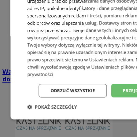
urządzeniu oraz do przetwarzania danych osobowych
adres IP, unikalne identyfikatory i dane przeglądani
spersonalizowanych reklam i treści, pomiaru reklam i
odbiorców oraz ulepszania usług.
Dostawcy stron tr
również przetwarzać Twoje dane w tych i innych cel
wykorzystywać precyzyjne dane geolokalizacyjne i c
Twoje wybory dotyczą wyłącznie tej witryny. Niekt
opierać się na prawnie uzasadnionym interesie zami
prawo sprzeciwić się temu w
Ustawieniach reklam
.
chwili wycofać swoją zgodę w
Ustawieniach plików 
Wakacyjny wypoczynek nad Bałtykiem w
prywatności
domkach Szmaragdowe Morze
ODRZUĆ WSZYSTKIE
PRZEJ
POKAŻ SZCZEGÓŁY
Niezbędne
Wydajność
Targetowani