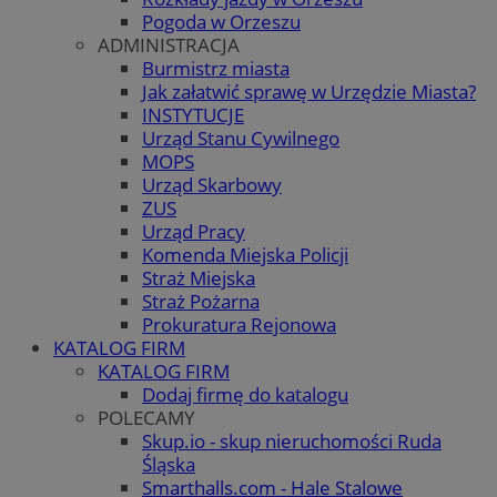
Pogoda w Orzeszu
ADMINISTRACJA
Burmistrz miasta
Jak załatwić sprawę w Urzędzie Miasta?
INSTYTUCJE
Urząd Stanu Cywilnego
MOPS
Urząd Skarbowy
ZUS
Urząd Pracy
Komenda Miejska Policji
Straż Miejska
Straż Pożarna
Prokuratura Rejonowa
KATALOG FIRM
KATALOG FIRM
Dodaj firmę do katalogu
POLECAMY
Skup.io - skup nieruchomości Ruda
Śląska
Smarthalls.com - Hale Stalowe