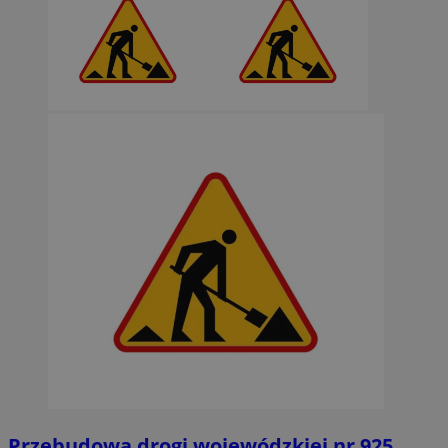
Przebudowa drogi wojewódzkiej nr 925