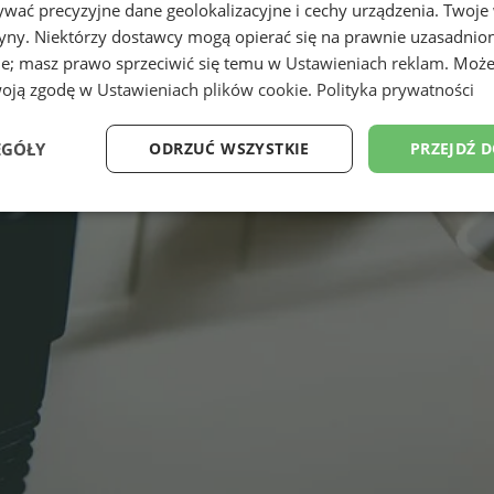
wać precyzyjne dane geolokalizacyjne i cechy urządzenia. Twoje
tryny. Niektórzy dostawcy mogą opierać się na prawnie uzasadnio
ie; masz prawo sprzeciwić się temu w
Ustawieniach reklam
. Może
woją zgodę w
Ustawieniach plików cookie
.
Polityka prywatności
EGÓŁY
ODRZUĆ WSZYSTKIE
PRZEJDŹ 
Wydajność
Targetowanie
Funkcjonalność
Ni
ezbędne
Wydajność
Targetowanie
Funkcjonalność
Niesklasyfikow
ie umożliwiają korzystanie z podstawowych funkcji strony internetowej, takich jak log
Bez niezbędnych plików cookie nie można prawidłowo korzystać ze strony internetowe
Provider
/
Okres
Opis
Domena
przechowywania