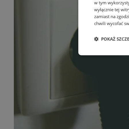
w tym wykorzysty
wyłącznie tej wi
zamiast na zgodz
chwili wycofać s
POKAŻ SZCZ
Niezbędne
Ni
Niezbędne pliki cook
zarządzanie kontem. 
Nazwa