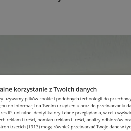
lne korzystanie z Twoich danych
rzy używamy plików cookie i podobnych technologii do przechow
ępu do informacji na Twoim urządzeniu oraz do przetwarzania 
dres IP, unikalne identyfikatory i dane przeglądania, w celu wyświ
h reklam i treści, pomiaru reklam i treści, analizy odbiorców or
tron trzecich (1913)
mogą również przetwarzać Twoje dane w tych