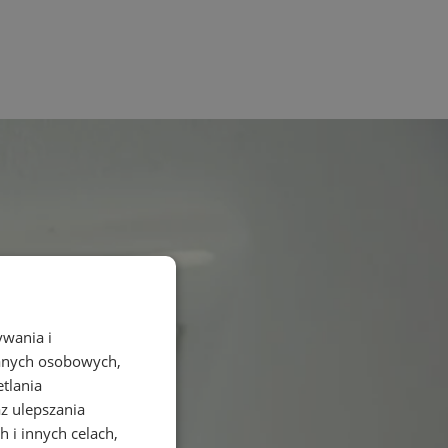
ywania i
danych osobowych,
etlania
az ulepszania
 i innych celach,