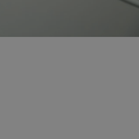
kator sesji.
kator sesji.
kator sesji.
acje o zgodzie
h dotyczących
itryny. Rejestruje
ści i ustawień
nie w kolejnych
nie musi ponownie
o zwiększa wygodę i
nych.
a ludzi i botów. Jest
ej, ponieważ
rtów na temat
ej.
usługę Cookie-
rencji dotyczących
Jest to konieczne,
 działał poprawnie.
a ludzi i botów. Jest
ej, ponieważ
rtów na temat
ej.