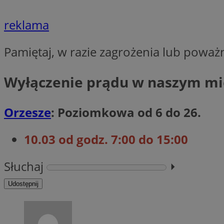
Nazwa
reklama
Nazwa
ustat_agfw3qpwXtz
Nazwa
ustat_8hezdrw6jXd
_clck
Pamiętaj, w razie zagrożenia lub poważ
__gads
openstat_12e0dbc
openstat_gid
Wyłączenie prądu w naszym mi
_ga
MR
openstat_axigzz1m6
ustat_Xljcjgyrsdcu
Orzesze
: Poziomkowa od 6 do 26.
ANONCHK
__Secure-YNID
WMF-Uniq
10.03 od godz. 7:00 do 15:00
_clsk
ustat_b6x6h2kseuk
__Secure-
ROLLOUT_TOKEN
ustat_bl8Xwye1zkqx
Słuchaj
⏵︎
ustat_bt5j7dtfgm4
_ga_1ZETYXEVYH
Udostępnij
ustat_yzw2k52aXskv
_fbp
FCCDCF
ustat_htx5jy2dajf
__eoi