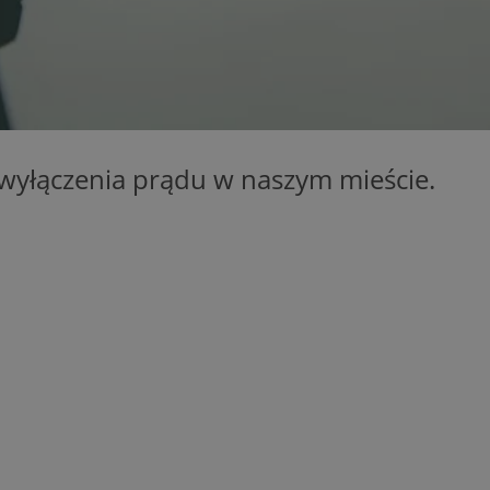
orzesze.com.pl
1 rok
Ten plik cookie przechowuje identyfi
orzesze.com.pl
1 rok
Ten plik cookie przechowuje identyfi
orzesze.com.pl
1 rok
Ten plik cookie przechowuje identyfi
METADATA
5 miesięcy 4
Ten plik cookie przechowuje inform
YouTube
tygodnie
użytkownika oraz jego preferencjac
.youtube.com
prywatności podczas korzystania z w
wybory dotyczące polityki prywatno
wyłączenia prądu w naszym mieście.
zgody, zapewniając ich przestrzega
wizytach. Dzięki temu użytkownik 
konfigurować swoich preferencji, c
zgodność z regulacjami ochrony da
29 minut 59
Ten plik cookie służy do rozróżniani
Cloudflare
sekund
to korzystne dla strony internetow
Inc.
umożliwia tworzenie ważnych rapo
.x.com
korzystania z jej witryny internetow
nt
4 tygodnie 2 dni
Ten plik cookie jest używany przez 
CookieScript
Google Privacy Policy
Script.com do zapamiętywania prefe
orzesze.com.pl
zgody użytkownika na pliki cookie. 
aby baner cookie Cookie-Script.com
29 minut 55
Ten plik cookie służy do rozróżniani
Cloudflare
sekund
to korzystne dla strony internetow
Inc.
umożliwia tworzenie ważnych rapo
.twitter.com
korzystania z jej witryny internetow