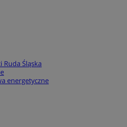
i Ruda Śląska
we
twa energetyczne