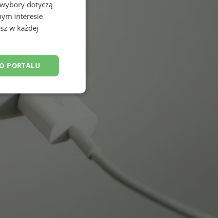
 wybory dotyczą
nym interesie
sz w każdej
DO PORTALU
esklasyfikowane
ane
owanie użytkownika i
j.