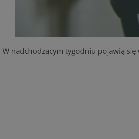
SessID
QeSessID
MvSessID
VISITOR_PRIVACY_
W nadchodzącym tygodniu pojawią się 
__cf_bm
CookieScriptConse
__cf_bm