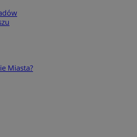
adów
szu
ie Miasta?