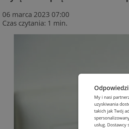
06 marca 2023 07:00
Czas czytania: 1 min.
Odpowiedzia
My i nasi partne
uzyskiwania dost
takich jak Twój a
spersonalizowanyc
usług.
Dostawcy s