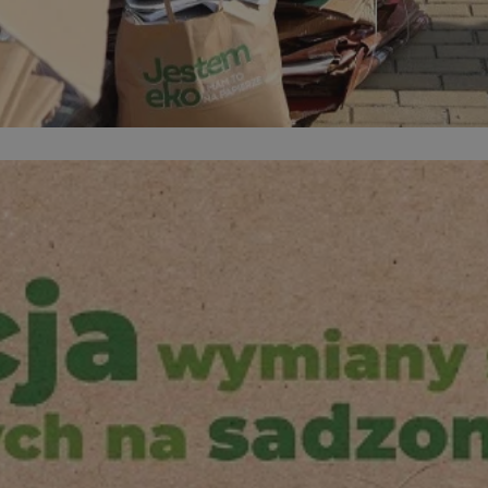
orzesze.com.pl
1 rok
Ten plik cookie przechowuje identyfi
orzesze.com.pl
1 rok
Ten plik cookie przechowuje identyfi
orzesze.com.pl
1 rok
Ten plik cookie przechowuje identyfi
METADATA
5 miesięcy 4
Ten plik cookie przechowuje inform
YouTube
tygodnie
użytkownika oraz jego preferencjac
.youtube.com
prywatności podczas korzystania z w
wybory dotyczące polityki prywatno
zgody, zapewniając ich przestrzega
wizytach. Dzięki temu użytkownik 
konfigurować swoich preferencji, c
zgodność z regulacjami ochrony da
29 minut 59
Ten plik cookie służy do rozróżniani
Cloudflare
sekund
to korzystne dla strony internetow
Inc.
umożliwia tworzenie ważnych rapo
.x.com
korzystania z jej witryny internetow
nt
4 tygodnie 2 dni
Ten plik cookie jest używany przez 
CookieScript
Google Privacy Policy
Script.com do zapamiętywania prefe
orzesze.com.pl
zgody użytkownika na pliki cookie. 
aby baner cookie Cookie-Script.com
29 minut 55
Ten plik cookie służy do rozróżniani
Cloudflare
sekund
to korzystne dla strony internetow
Inc.
umożliwia tworzenie ważnych rapo
.twitter.com
korzystania z jej witryny internetow