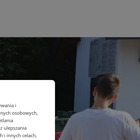
ywania i
danych osobowych,
etlania
az ulepszania
 i innych celach,