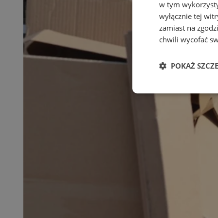
w tym wykorzysty
wyłącznie tej wi
zamiast na zgodz
chwili wycofać s
POKAŻ SZCZ
Niezbędne
Ni
Niezbędne pliki cook
zarządzanie kontem. 
Nazwa