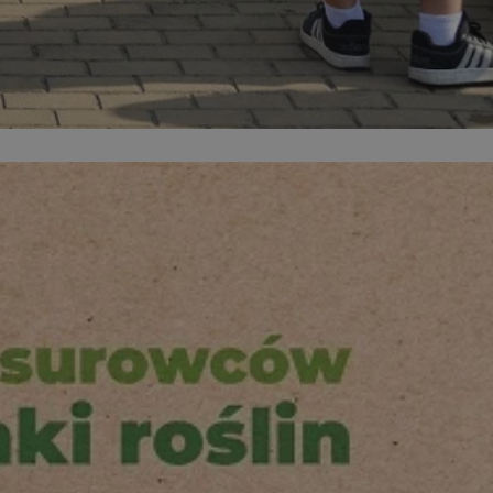
kator sesji.
kator sesji.
kator sesji.
acje o zgodzie
h dotyczących
itryny. Rejestruje
ści i ustawień
nie w kolejnych
nie musi ponownie
o zwiększa wygodę i
nych.
a ludzi i botów. Jest
ej, ponieważ
rtów na temat
ej.
usługę Cookie-
rencji dotyczących
Jest to konieczne,
 działał poprawnie.
a ludzi i botów. Jest
ej, ponieważ
rtów na temat
ej.