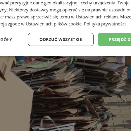
wać precyzyjne dane geolokalizacyjne i cechy urządzenia. Twoje
tryny. Niektórzy dostawcy mogą opierać się na prawnie uzasadnio
ie; masz prawo sprzeciwić się temu w
Ustawieniach reklam
. Może
woją zgodę w
Ustawieniach plików cookie
.
Polityka prywatności
EGÓŁY
ODRZUĆ WSZYSTKIE
PRZEJDŹ 
Wydajność
Targetowanie
Funkcjonalność
Ni
ezbędne
Wydajność
Targetowanie
Funkcjonalność
Niesklasyfikow
ie umożliwiają korzystanie z podstawowych funkcji strony internetowej, takich jak log
Bez niezbędnych plików cookie nie można prawidłowo korzystać ze strony internetowe
Provider
/
Okres
Opis
Domena
przechowywania