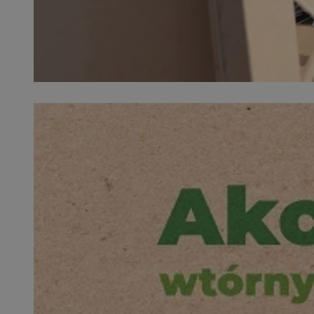
SessID
QeSessID
MvSessID
VISITOR_PRIVACY_
__cf_bm
CookieScriptConse
__cf_bm