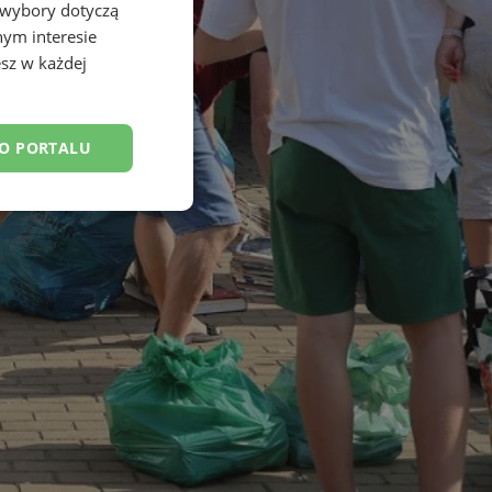
 wybory dotyczą
nym interesie
sz w każdej
DO PORTALU
esklasyfikowane
ane
owanie użytkownika i
j.