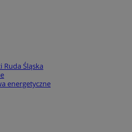
i Ruda Śląska
we
twa energetyczne