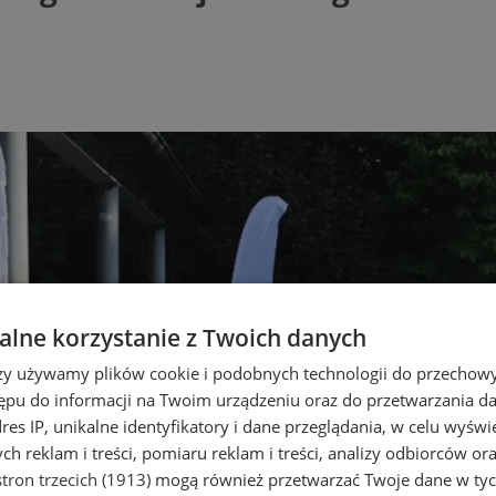
lne korzystanie z Twoich danych
rzy używamy plików cookie i podobnych technologii do przechow
ępu do informacji na Twoim urządzeniu oraz do przetwarzania 
dres IP, unikalne identyfikatory i dane przeglądania, w celu wyświ
h reklam i treści, pomiaru reklam i treści, analizy odbiorców or
tron trzecich (1913)
mogą również przetwarzać Twoje dane w tych