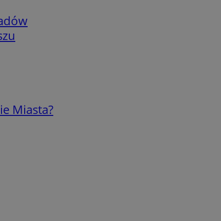
adów
szu
ie Miasta?