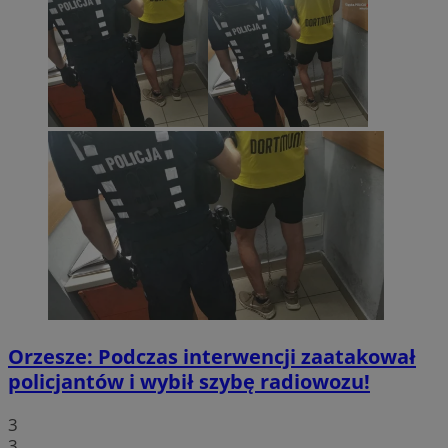
Orzesze: Podczas interwencji zaatakował
policjantów i wybił szybę radiowozu!
3
3