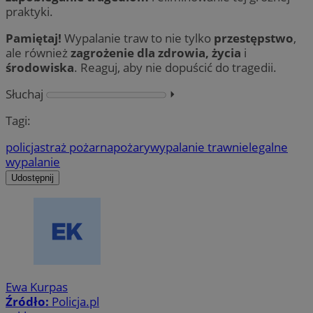
praktyki.
Pamiętaj!
Wypalanie traw to nie tylko
przestępstwo
,
ale również
zagrożenie dla zdrowia, życia
i
środowiska
. Reaguj, aby nie dopuścić do tragedii.
Słuchaj
⏵︎
Tagi:
policja
straż pożarna
pożary
wypalanie traw
nielegalne
wypalanie
Udostępnij
Ewa Kurpas
Źródło:
Policja.pl