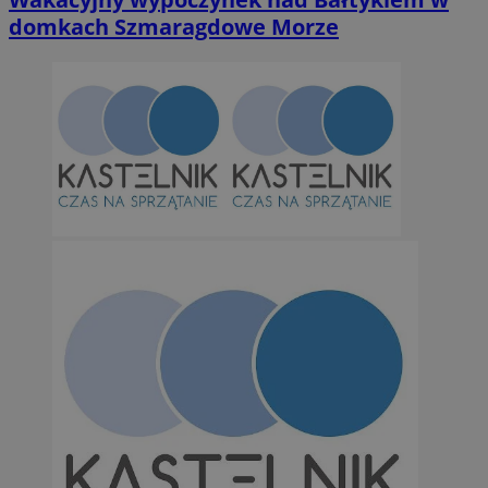
domkach Szmaragdowe Morze
Niezbędne
Wydajność
Targetowanie
Funkcjonalno
Niezbędne pliki cookie umożliwiają korzystanie z podstawowych fun
takich jak logowanie użytkownika i zarządzanie kontem. Bez niezb
można prawidłowo korzystać ze strony internetowej.
Provider
/
Okres
Nazwa
Domena
przechowywan
SessID
orzesze.com.pl
1 rok
QeSessID
orzesze.com.pl
1 rok
MvSessID
orzesze.com.pl
1 rok
VISITOR_PRIVACY_METADATA
5 miesięcy 4
YouTube