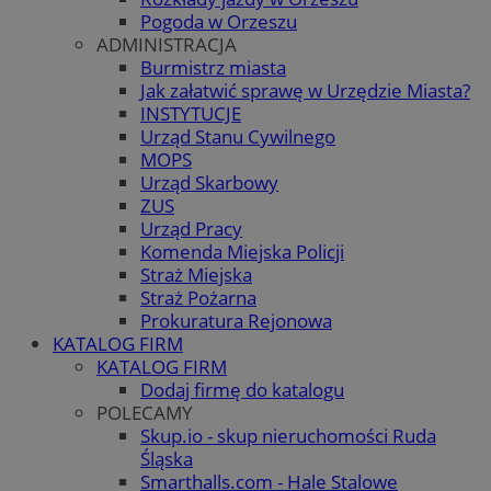
Pogoda w Orzeszu
ADMINISTRACJA
Burmistrz miasta
Jak załatwić sprawę w Urzędzie Miasta?
INSTYTUCJE
Urząd Stanu Cywilnego
MOPS
Urząd Skarbowy
ZUS
Urząd Pracy
Komenda Miejska Policji
Straż Miejska
Straż Pożarna
Prokuratura Rejonowa
KATALOG FIRM
KATALOG FIRM
Dodaj firmę do katalogu
POLECAMY
Skup.io - skup nieruchomości Ruda
Śląska
Smarthalls.com - Hale Stalowe