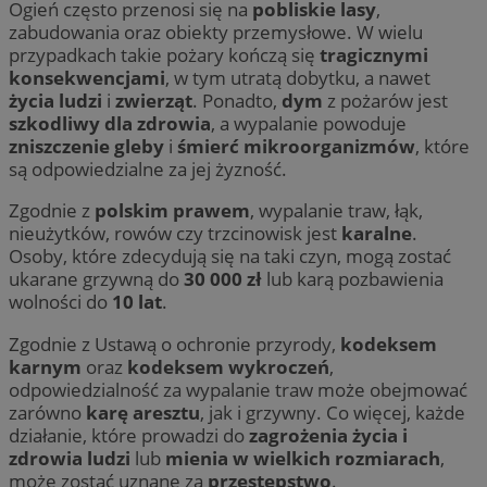
Ogień często przenosi się na
pobliskie lasy
,
zabudowania oraz obiekty przemysłowe. W wielu
przypadkach takie pożary kończą się
tragicznymi
konsekwencjami
, w tym utratą dobytku, a nawet
życia ludzi
i
zwierząt
. Ponadto,
dym
z pożarów jest
szkodliwy dla zdrowia
, a wypalanie powoduje
zniszczenie gleby
i
śmierć mikroorganizmów
, które
są odpowiedzialne za jej żyzność.
Zgodnie z
polskim prawem
, wypalanie traw, łąk,
nieużytków, rowów czy trzcinowisk jest
karalne
.
Osoby, które zdecydują się na taki czyn, mogą zostać
ukarane grzywną do
30 000 zł
lub karą pozbawienia
wolności do
10 lat
.
Zgodnie z Ustawą o ochronie przyrody,
kodeksem
karnym
oraz
kodeksem wykroczeń
,
odpowiedzialność za wypalanie traw może obejmować
zarówno
karę aresztu
, jak i grzywny. Co więcej, każde
działanie, które prowadzi do
zagrożenia życia i
zdrowia ludzi
lub
mienia w wielkich rozmiarach
,
może zostać uznane za
przestępstwo
.