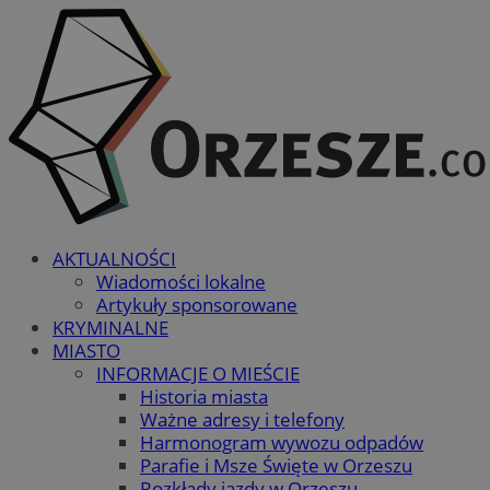
AKTUALNOŚCI
Wiadomości lokalne
Artykuły sponsorowane
KRYMINALNE
MIASTO
INFORMACJE O MIEŚCIE
Historia miasta
Ważne adresy i telefony
Harmonogram wywozu odpadów
Parafie i Msze Święte w Orzeszu
Rozkłady jazdy w Orzeszu