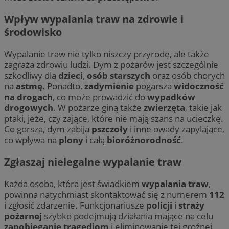
Wpływ wypalania traw na zdrowie i
środowisko
Wypalanie traw nie tylko niszczy przyrodę, ale także
zagraża zdrowiu ludzi. Dym z pożarów jest szczególnie
szkodliwy dla
dzieci
,
osób starszych
oraz osób chorych
na
astmę
. Ponadto,
zadymienie
pogarsza
widoczność
na drogach
, co może prowadzić do
wypadków
drogowych
. W pożarze giną także
zwierzęta
, takie jak
ptaki, jeże, czy zające, które nie mają szans na ucieczkę.
Co gorsza, dym zabija
pszczoły
i inne owady zapylające,
co wpływa na
plony
i całą
bioróżnorodność
.
Zgłaszaj nielegalne wypalanie traw
Każda osoba, która jest świadkiem
wypalania traw
,
powinna natychmiast skontaktować się z numerem
112
i zgłosić zdarzenie. Funkcjonariusze
policji
i
straży
pożarnej
szybko podejmują działania mające na celu
zapobieganie tragediom
i eliminowanie tej groźnej