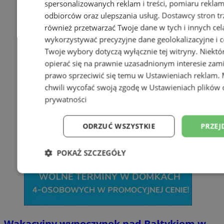
spersonalizowanych reklam i treści, pomiaru reklam i
odbiorców oraz ulepszania usług.
Dostawcy stron tr
również przetwarzać Twoje dane w tych i innych cel
wykorzystywać precyzyjne dane geolokalizacyjne i c
Twoje wybory dotyczą wyłącznie tej witryny. Niekt
opierać się na prawnie uzasadnionym interesie zami
prawo sprzeciwić się temu w
Ustawieniach reklam
.
chwili wycofać swoją zgodę w
Ustawieniach plików 
prywatności
ODRZUĆ WSZYSTKIE
PRZEJ
POKAŻ SZCZEGÓŁY
Niezbędne
Wydajność
Targetowani
Niesklasyfikowane
Wakacyjny wypoczynek nad Bałtykiem w