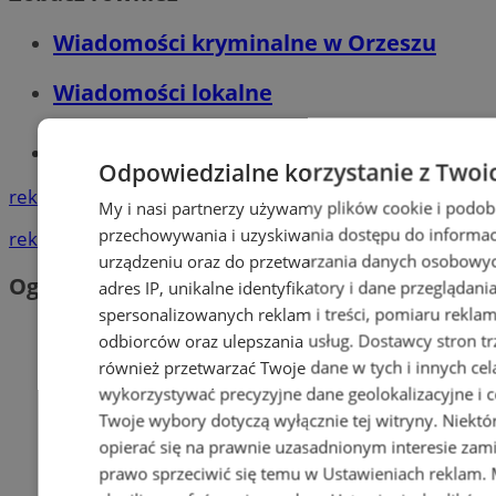
Wiadomości kryminalne w Orzeszu
Wiadomości lokalne
Tworzenie stron www - Orzesze
Odpowiedzialne korzystanie z Twoi
reklama
My i nasi partnerzy używamy plików cookie i podob
przechowywania i uzyskiwania dostępu do informac
reklama
urządzeniu oraz do przetwarzania danych osobowych
Ogłoszenia
adres IP, unikalne identyfikatory i dane przeglądani
spersonalizowanych reklam i treści, pomiaru reklam i
odbiorców oraz ulepszania usług.
Dostawcy stron tr
również przetwarzać Twoje dane w tych i innych cel
wykorzystywać precyzyjne dane geolokalizacyjne i c
Twoje wybory dotyczą wyłącznie tej witryny. Niekt
opierać się na prawnie uzasadnionym interesie zami
prawo sprzeciwić się temu w
Ustawieniach reklam
.