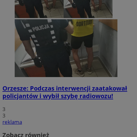
Orzesze: Podczas interwencji zaatakował
policjantów i wybił szybę radiowozu!
3
3
reklama
Zobacz również