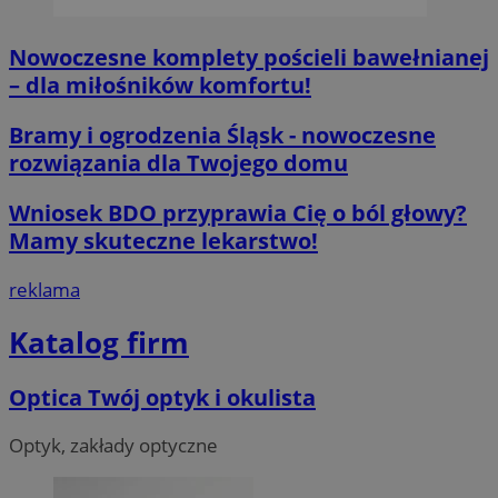
Nowoczesne komplety pościeli bawełnianej
– dla miłośników komfortu!
__cf_bm
29 minut 55
Cloudflare
Bramy i ogrodzenia Śląsk - nowoczesne
sekund
Inc.
rozwiązania dla Twojego domu
.twitter.com
Wniosek BDO przyprawia Cię o ból głowy?
Mamy skuteczne lekarstwo!
reklama
Katalog firm
Nazwa
Provider
/
Dome
Optica Twój optyk i okulista
Provider
/
Okres
Nazwa
Opis
Domena
przechowywania
ustat_agfw3qpwXtzumy9y6uj2bdltvfr72d
.ustat.info
Provider
/
Okres
Optyk, zakłady optyczne
Nazwa
Op
_clck
.orzesze.com.pl
11 miesięcy 4
Ten pl
Domena
przechowywania
ustat_8hezdrw6jXdviqr1lbz8mnhdXttsgy
.ustat.info
tygodnie
śledzen
użytko
__gads
1 rok
Te
Google LLC
openstat_12e0dbcv8zs0ve4gkmvw2X3clrswu6
.openstat.eu
na str