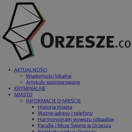
AKTUALNOŚCI
Wiadomości lokalne
Artykuły sponsorowane
KRYMINALNE
MIASTO
INFORMACJE O MIEŚCIE
Historia miasta
Ważne adresy i telefony
Harmonogram wywozu odpadów
Parafie i Msze Święte w Orzeszu
Rozkłady jazdy w Orzeszu