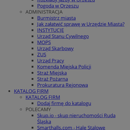
Pogoda w Orzeszu
ADMINISTRACJA
Burmistrz miasta
Jak załatwić sprawę w Urzędzie Miasta?
INSTYTUCJE
Urząd Stanu Cywilnego
MOPS
Urząd Skarbowy
ZUS
Urząd Pracy
Komenda Miejska Policji
Straż Miejska
Straż Pożarna
Prokuratura Rejonowa
KATALOG FIRM
KATALOG FIRM
Dodaj firmę do katalogu
POLECAMY
Skup.io - skup nieruchomości Ruda
Śląska
Smarthalls.com - Hale Stalowe