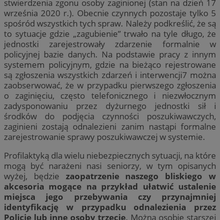
stwierdzenia zgonu osoby zaginionej (stan na dzień 17
września 2020 r.). Obecnie czynnych pozostaje tylko 5
spośród wszystkich tych spraw. Należy podkreślić, że są
to sytuacje gdzie „zagubienie” trwało na tyle długo, że
jednostki zarejestrowały zdarzenie formalnie w
policyjnej bazie danych. Na podstawie pracy z innym
systemem policyjnym, gdzie na bieżąco rejestrowane
są zgłoszenia wszystkich zdarzeń i interwencji7 można
zaobserwować, że w przypadku pierwszego zgłoszenia
o zaginięciu, często telefonicznego i niezwłocznym
zadysponowaniu przez dyżurnego jednostki sił i
środków do podjęcia czynności poszukiwawczych,
zaginieni zostają odnalezieni zanim nastąpi formalne
zarejestrowanie sprawy poszukiwawczej w systemie.
Profilaktyką dla wielu niebezpiecznych sytuacji, na które
mogą być narażeni nasi seniorzy, w tym opisanych
wyżej, będzie
zaopatrzenie naszego bliskiego w
akcesoria mogące na przykład ułatwić ustalenie
miejsca jego przebywania czy przynajmniej
identyfikację w przypadku odnalezienia przez
Policję lub inne osoby trzecie
. Można osobie starszej