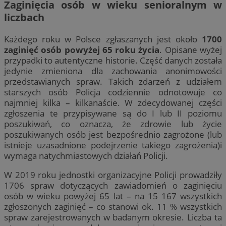
Zaginięcia osób w wieku senioralnym w
liczbach
Każdego roku w Polsce zgłaszanych jest około
1700
zaginięć osób powyżej 65 roku życia
. Opisane wyżej
przypadki to autentyczne historie. Część danych została
jedynie zmieniona dla zachowania anonimowości
przedstawianych spraw. Takich zdarzeń z udziałem
starszych osób Policja codziennie odnotowuje co
najmniej kilka – kilkanaście. W zdecydowanej części
zgłoszenia te przypisywane są do I lub II poziomu
poszukiwań, co oznacza, że zdrowie lub życie
poszukiwanych osób jest bezpośrednio zagrożone (lub
istnieje uzasadnione podejrzenie takiego zagrożenia)i
wymaga natychmiastowych działań Policji.
W 2019 roku jednostki organizacyjne Policji prowadziły
1706 spraw dotyczących zawiadomień o zaginięciu
osób w wieku powyżej 65 lat – na 15 167 wszystkich
zgłoszonych zaginięć – co stanowi ok. 11 % wszystkich
spraw zarejestrowanych w badanym okresie. Liczba ta