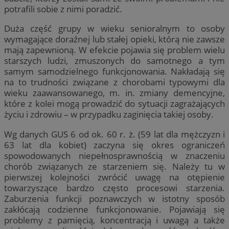
potrafili sobie z nimi poradzić.
Duża część grupy w wieku senioralnym to osoby
wymagające doraźnej lub stałej opieki, którą nie zawsze
mają zapewnioną. W efekcie pojawia się problem wielu
starszych ludzi, zmuszonych do samotnego a tym
samym samodzielnego funkcjonowania. Nakładają się
na to trudności związane z chorobami typowymi dla
wieku zaawansowanego, m. in. zmiany demencyjne,
które z kolei mogą prowadzić do sytuacji zagrażających
życiu i zdrowiu – w przypadku zaginięcia takiej osoby.
Wg danych GUS 6 od ok. 60 r. ż. (59 lat dla mężczyzn i
63 lat dla kobiet) zaczyna się okres ograniczeń
spowodowanych niepełnosprawnością w znaczeniu
chorób związanych ze starzeniem się. Należy tu w
pierwszej kolejności zwrócić uwagę na otępienie
towarzyszące bardzo często procesowi starzenia.
Zaburzenia funkcji poznawczych w istotny sposób
zakłócają codzienne funkcjonowanie. Pojawiają się
problemy z pamięcią, koncentracją i uwagą a także