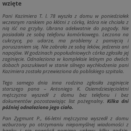
wzięte
Pani Kazimiera T. l. 78 wyszła z domu w poniedziałek
wczesnym rankiem po kłótni z córką, która nie chciała z
nią iść na grzyby. Ubrana adekwatnie do pogody. Nie
posiadała ze sobą telefonu komórkowego. Leczona na
cukrzycę, po udarze, ma problemy z pamięcią i
poruszaniem się. Nie zabrała ze sobą leków, jedzenia ani
napojów. W godzinach popołudniowych córka zgłosiła jej
zaginięcie. Odnaleziona w kompleksie leśnym po dwóch
dobach poszukiwań w stanie silnego wychłodzenia pani
Kazimiera została przewieziona do pobliskiego szpitala.
Tego samego dnia inna rodzina zgłosiła zaginięcie
starszego pana – Antoniego K. Osiemdziesięcioletni
mężczyzna wyszedł z domu bez telefonu i bez
dokumentów pozostawiając list pożegnalny.
Kilka dni
później odnaleziono jego ciało.
Pan Zygmunt P., 66-letni mężczyzna wyszedł z domu
wzburzony po otrzymaniu niepomyślnej wiadomości z
banku i nie powrócił pomimo upływu kilku godzin.