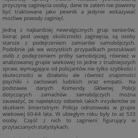
przyczynę zaginięcia osoby, dane te zatem nie powinny
być traktowane jako pewnik a jedynie wskazywać
możliwe powody zaginięć.
Jedną z najbardziej newralgicznych grup seniorów,
biorąc pod uwagę okoliczności zaginięcia, są osoby
starsze z podejrzeniem zamiarów samobójczych.
Podobnie jak we wszystkich przypadkach poszukiwań
osób z podejrzeniem próby samobójczej, również w
analizowanej grupie wiekowej to jedne z trudniejszych
spraw, wymagające od policjantów nie tylko szybkości i
skuteczności w działaniu ale również znajomości
psychiki i zachowań ludzkich oraz empatii. Na
podstawie danych Komendy Głównej Policji
dotyczących zamachów samobójczych można
zauważyć, że największy odsetek takich incydentów ze
skutkiem śmiertelnym Policja odnotowała w grupie
wiekowej 60-64 lata. W ubiegłym roku były to aż 533
osoby. Część z nich to zaginieni figurujący w
przytaczanych statystykach.