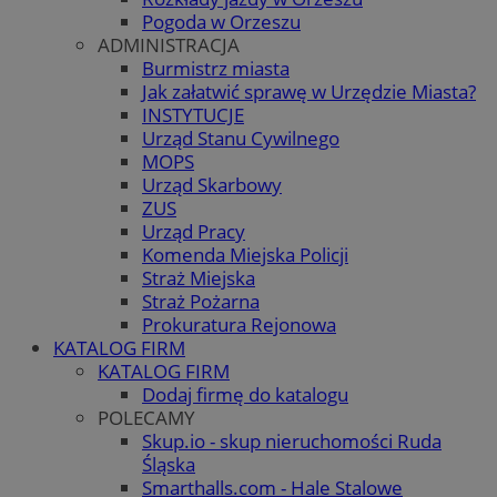
Pogoda w Orzeszu
ADMINISTRACJA
Burmistrz miasta
Jak załatwić sprawę w Urzędzie Miasta?
INSTYTUCJE
Urząd Stanu Cywilnego
MOPS
Urząd Skarbowy
ZUS
Urząd Pracy
Komenda Miejska Policji
Straż Miejska
Straż Pożarna
Prokuratura Rejonowa
KATALOG FIRM
KATALOG FIRM
Dodaj firmę do katalogu
POLECAMY
Skup.io - skup nieruchomości Ruda
Śląska
Smarthalls.com - Hale Stalowe