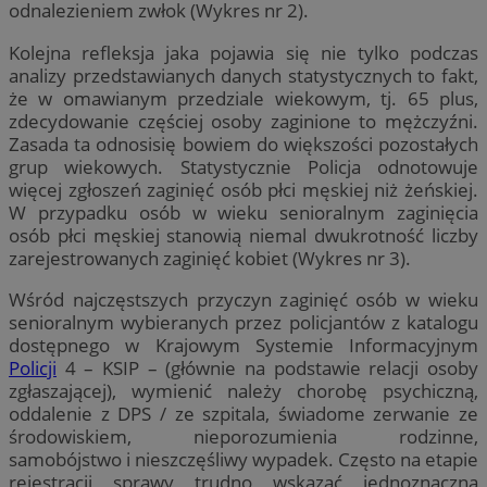
odnalezieniem zwłok (Wykres nr 2).
Kolejna refleksja jaka pojawia się nie tylko podczas
analizy przedstawianych danych statystycznych to fakt,
że w omawianym przedziale wiekowym, tj. 65 plus,
zdecydowanie częściej osoby zaginione to mężczyźni.
Zasada ta odnosisię bowiem do większości pozostałych
grup wiekowych. Statystycznie Policja odnotowuje
więcej zgłoszeń zaginięć osób płci męskiej niż żeńskiej.
W przypadku osób w wieku senioralnym zaginięcia
osób płci męskiej stanowią niemal dwukrotność liczby
zarejestrowanych zaginięć kobiet (Wykres nr 3).
Wśród najczęstszych przyczyn zaginięć osób w wieku
senioralnym wybieranych przez policjantów z katalogu
dostępnego w Krajowym Systemie Informacyjnym
Policji
4 – KSIP – (głównie na podstawie relacji osoby
zgłaszającej), wymienić należy chorobę psychiczną,
oddalenie z DPS / ze szpitala, świadome zerwanie ze
środowiskiem, nieporozumienia rodzinne,
samobójstwo i nieszczęśliwy wypadek. Często na etapie
rejestracji sprawy trudno wskazać jednoznaczną