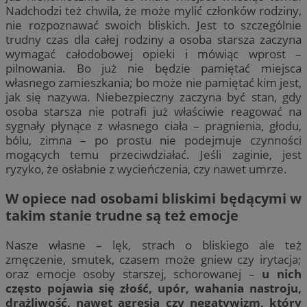
Nadchodzi też chwila, że może mylić członków rodziny,
nie rozpoznawać swoich bliskich. Jest to szczególnie
trudny czas dla całej rodziny a osoba starsza zaczyna
wymagać całodobowej opieki i mówiąc wprost –
pilnowania. Bo już nie będzie pamiętać miejsca
własnego zamieszkania; bo może nie pamiętać kim jest,
jak się nazywa. Niebezpieczny zaczyna być stan, gdy
osoba starsza nie potrafi już właściwie reagować na
sygnały płynące z własnego ciała – pragnienia, głodu,
bólu, zimna – po prostu nie podejmuje czynności
mogących temu przeciwdziałać. Jeśli zaginie, jest
ryzyko, że osłabnie z wycieńczenia, czy nawet umrze.
W opiece nad osobami bliskimi będącymi w
takim stanie trudne są też emocje
Nasze własne – lęk, strach o bliskiego ale też
zmęczenie, smutek, czasem może gniew czy irytacja;
oraz emocje osoby starszej, schorowanej –
u nich
często pojawia się złość, upór, wahania nastroju,
drażliwość, nawet agresja czy negatywizm, który