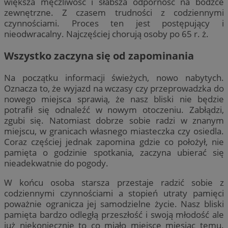
większa męczliwość i słabsza odporność na bodźce
zewnętrzne. Z czasem trudności z codziennymi
czynnościami. Proces ten jest postępujący i
nieodwracalny. Najczęściej chorują osoby po 65 r. ż.
Wszystko zaczyna się od zapominania
Na początku informacji świeżych, nowo nabytych.
Oznacza to, że wyjazd na wczasy czy przeprowadzka do
nowego miejsca sprawią, że nasz bliski nie będzie
potrafił się odnaleźć w nowym otoczeniu. Zabłądzi,
zgubi się. Natomiast dobrze sobie radzi w znanym
miejscu, w granicach własnego miasteczka czy osiedla.
Coraz częściej jednak zapomina gdzie co położył, nie
pamięta o godzinie spotkania, zaczyna ubierać się
nieadekwatnie do pogody.
W końcu osoba starsza przestaje radzić sobie z
codziennymi czynnościami a stopień utraty pamięci
poważnie ogranicza jej samodzielne życie. Nasz bliski
pamięta bardzo odległą przeszłość i swoją młodość ale
już niekoniecznie to co miało miejsce miesiąc temu.