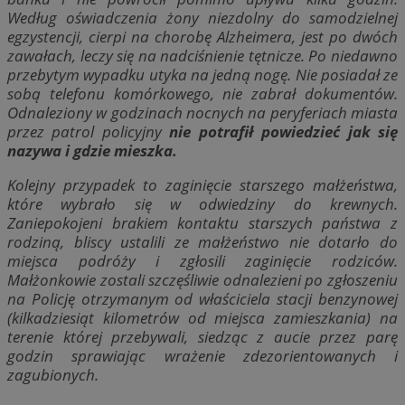
Według oświadczenia żony niezdolny do samodzielnej
egzystencji, cierpi na chorobę Alzheimera, jest po dwóch
zawałach, leczy się na nadciśnienie tętnicze. Po niedawno
przebytym wypadku utyka na jedną nogę. Nie posiadał ze
sobą telefonu komórkowego, nie zabrał dokumentów.
Odnaleziony w godzinach nocnych na peryferiach miasta
przez patrol policyjny
nie potrafił powiedzieć jak się
nazywa i gdzie mieszka.
Kolejny przypadek to zaginięcie starszego małżeństwa,
które wybrało się w odwiedziny do krewnych.
Zaniepokojeni brakiem kontaktu starszych państwa z
rodziną, bliscy ustalili ze małżeństwo nie dotarło do
miejsca podróży i zgłosili zaginięcie rodziców.
Małżonkowie zostali szczęśliwie odnalezieni po zgłoszeniu
na Policję otrzymanym od właściciela stacji benzynowej
(kilkadziesiąt kilometrów od miejsca zamieszkania) na
terenie której przebywali, siedząc z aucie przez parę
godzin sprawiając wrażenie zdezorientowanych i
zagubionych.