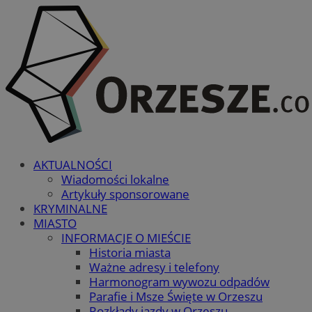
AKTUALNOŚCI
Wiadomości lokalne
Artykuły sponsorowane
KRYMINALNE
MIASTO
INFORMACJE O MIEŚCIE
Historia miasta
Ważne adresy i telefony
Harmonogram wywozu odpadów
Parafie i Msze Święte w Orzeszu
Rozkłady jazdy w Orzeszu