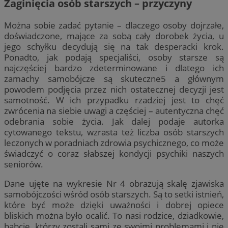
Zaginięcia osób starszych – przyczyny
Można sobie zadać pytanie – dlaczego osoby dojrzałe,
doświadczone, mające za sobą cały dorobek życia, u
jego schyłku decydują się na tak desperacki krok.
Ponadto, jak podają specjaliści, osoby starsze są
najczęściej bardzo zdeterminowane i dlatego ich
zamachy samobójcze są skuteczne5 a głównym
powodem podjęcia przez nich ostatecznej decyzji jest
samotność. W ich przypadku rzadziej jest to chęć
zwrócenia na siebie uwagi a częściej – autentyczna chęć
odebrania sobie życia. Jak dalej podaje autorka
cytowanego tekstu, wzrasta też liczba osób starszych
leczonych w poradniach zdrowia psychicznego, co może
świadczyć o coraz słabszej kondycji psychiki naszych
seniorów.
Dane ujęte na wykresie Nr 4 obrazują skalę zjawiska
samobójczości wśród osób starszych. Są to setki istnień,
które być może dzięki uważności i dobrej opiece
bliskich można było ocalić. To nasi rodzice, dziadkowie,
babcie, którzy zostali sami ze swoimi problemami i nie