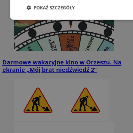
POKAŻ SZCZEGÓŁY
Niezbędne
Wydajność
Targetowani
Niesklasyfikowane
Darmowe wakacyjne kino w Orzeszu. Na
ekranie „Mój brat niedźwiedź 2”
Niezbędne
Wydajność
Targetowanie
Funkcjonalno
Niezbędne pliki cookie umożliwiają korzystanie z podstawowych fun
takich jak logowanie użytkownika i zarządzanie kontem. Bez niezb
można prawidłowo korzystać ze strony internetowej.
Provider
/
Okres
Nazwa
Domena
przechowywan
SessID
orzesze.com.pl
1 rok