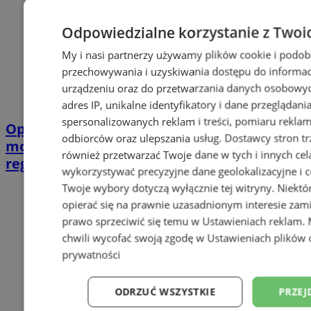
Odpowiedzialne korzystanie z Twoi
My i nasi partnerzy używamy plików cookie i podob
przechowywania i uzyskiwania dostępu do informac
urządzeniu oraz do przetwarzania danych osobowych
adres IP, unikalne identyfikatory i dane przeglądani
spersonalizowanych reklam i treści, pomiaru reklam i
Opiekujesz się bliską osobą? Ta ankieta
odbiorców oraz ulepszania usług.
Dostawcy stron tr
może wpłynąć na przyszłe wsparcie w
również przetwarzać Twoje dane w tych i innych cel
regionie
wykorzystywać precyzyjne dane geolokalizacyjne i c
Twoje wybory dotyczą wyłącznie tej witryny. Niekt
opierać się na prawnie uzasadnionym interesie zami
prawo sprzeciwić się temu w
Ustawieniach reklam
.
chwili wycofać swoją zgodę w
Ustawieniach plików 
prywatności
ODRZUĆ WSZYSTKIE
PRZEJ