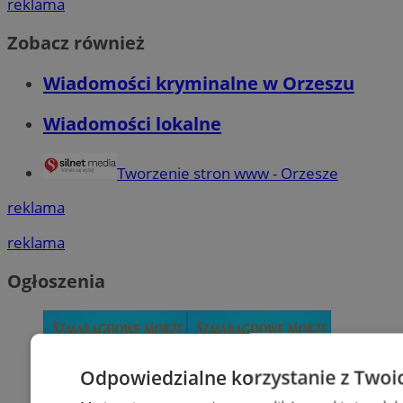
reklama
Zobacz również
Wiadomości kryminalne w Orzeszu
Wiadomości lokalne
Tworzenie stron www - Orzesze
reklama
reklama
Ogłoszenia
Odpowiedzialne korzystanie z Twoi