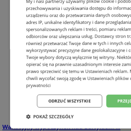
My i nasi partnerzy używamy plików cookie i podob
przechowywania i uzyskiwania dostępu do informac
urządzeniu oraz do przetwarzania danych osobowych
adres IP, unikalne identyfikatory i dane przeglądani
spersonalizowanych reklam i treści, pomiaru reklam i
odbiorców oraz ulepszania usług.
Dostawcy stron tr
również przetwarzać Twoje dane w tych i innych cel
wykorzystywać precyzyjne dane geolokalizacyjne i c
Twoje wybory dotyczą wyłącznie tej witryny. Niekt
opierać się na prawnie uzasadnionym interesie zami
prawo sprzeciwić się temu w
Ustawieniach reklam
.
chwili wycofać swoją zgodę w
Ustawieniach plików 
prywatności
ODRZUĆ WSZYSTKIE
PRZEJ
POKAŻ SZCZEGÓŁY
Wakacyjny wypoczynek nad Bałtykiem w
Niezbędne
Wydajność
Targetowani