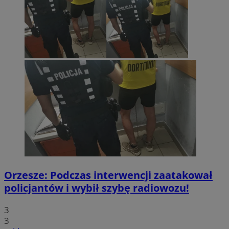
Orzesze: Podczas interwencji zaatakował
policjantów i wybił szybę radiowozu!
3
3