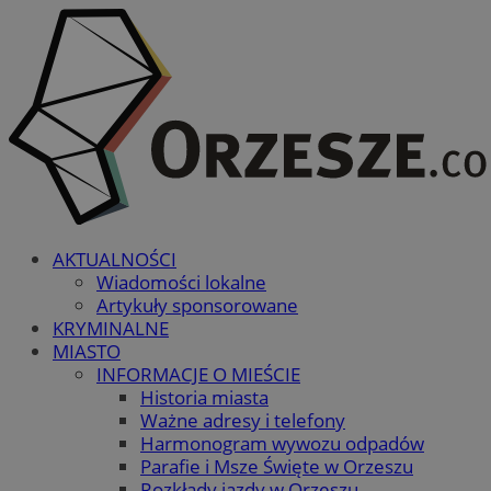
AKTUALNOŚCI
Wiadomości lokalne
Artykuły sponsorowane
KRYMINALNE
MIASTO
INFORMACJE O MIEŚCIE
Historia miasta
Ważne adresy i telefony
Harmonogram wywozu odpadów
Parafie i Msze Święte w Orzeszu
Rozkłady jazdy w Orzeszu