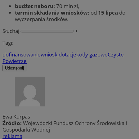
budżet naboru:
70 mln zł,
termin składania wniosków:
od
15 lipca
do
wyczerpania środków.
Słuchaj
⏵︎
Tagi:
dofinansowanie
wnioski
dotacje
kotły gazowe
Czyste
Powietrze
Udostępnij
Ewa Kurpas
Źródło:
Wojewódzki Fundusz Ochrony Środowiska i
Gospodarki Wodnej
reklama