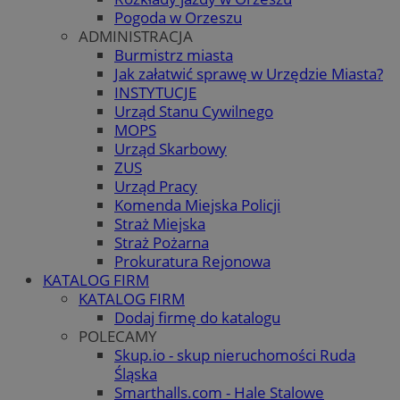
Pogoda w Orzeszu
ADMINISTRACJA
Burmistrz miasta
Jak załatwić sprawę w Urzędzie Miasta?
INSTYTUCJE
Urząd Stanu Cywilnego
MOPS
Urząd Skarbowy
ZUS
Urząd Pracy
Komenda Miejska Policji
Straż Miejska
Straż Pożarna
Prokuratura Rejonowa
KATALOG FIRM
KATALOG FIRM
Dodaj firmę do katalogu
POLECAMY
Skup.io - skup nieruchomości Ruda
Śląska
Smarthalls.com - Hale Stalowe