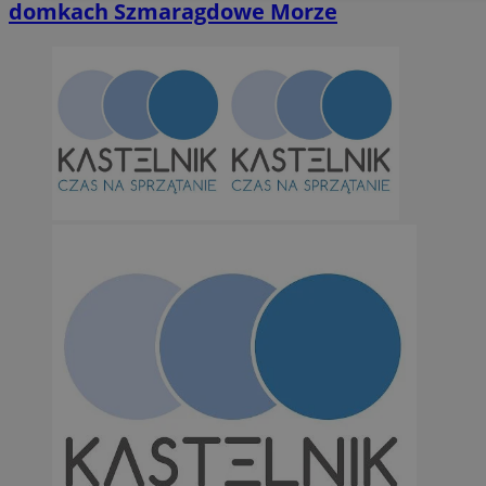
domkach Szmaragdowe Morze
Niesklasyfikowane
Niezbędne
Wydajność
Targetowanie
Funkcjonalno
Niezbędne pliki cookie umożliwiają korzystanie z podstawowych fun
takich jak logowanie użytkownika i zarządzanie kontem. Bez niezb
można prawidłowo korzystać ze strony internetowej.
Provider
/
Okres
Nazwa
Domena
przechowywan
SessID
orzesze.com.pl
1 rok
QeSessID
orzesze.com.pl
1 rok