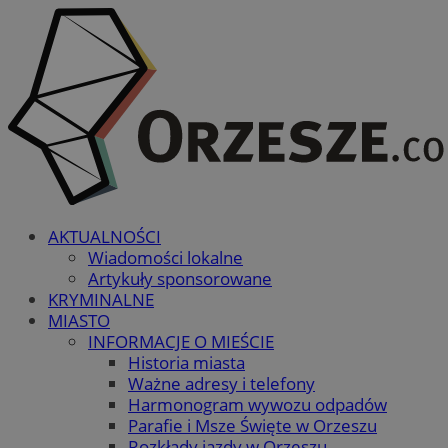
AKTUALNOŚCI
Wiadomości lokalne
Artykuły sponsorowane
KRYMINALNE
MIASTO
INFORMACJE O MIEŚCIE
Historia miasta
Ważne adresy i telefony
Harmonogram wywozu odpadów
Parafie i Msze Święte w Orzeszu
Rozkłady jazdy w Orzeszu