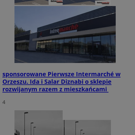
sponsorowane
Pierwsze Intermarché w
Orzeszu. Ida i Salar Diznabi o sklepie
rozwijanym razem z mieszkańcami
4