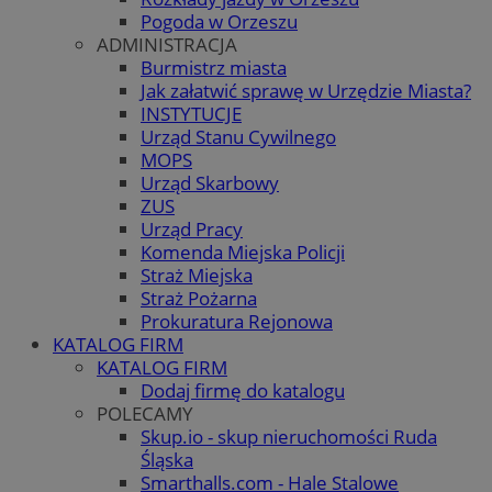
Pogoda w Orzeszu
ADMINISTRACJA
Burmistrz miasta
Jak załatwić sprawę w Urzędzie Miasta?
INSTYTUCJE
Urząd Stanu Cywilnego
MOPS
Urząd Skarbowy
ZUS
Urząd Pracy
Komenda Miejska Policji
Straż Miejska
Straż Pożarna
Prokuratura Rejonowa
KATALOG FIRM
KATALOG FIRM
Dodaj firmę do katalogu
POLECAMY
Skup.io - skup nieruchomości Ruda
Śląska
Smarthalls.com - Hale Stalowe