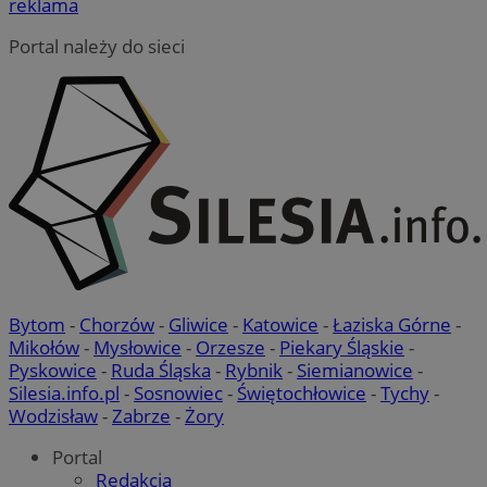
reklama
Portal należy do sieci
Bytom
-
Chorzów
-
Gliwice
-
Katowice
-
Łaziska Górne
-
Mikołów
-
Mysłowice
-
Orzesze
-
Piekary Śląskie
-
Pyskowice
-
Ruda Śląska
-
Rybnik
-
Siemianowice
-
Silesia.info.pl
-
Sosnowiec
-
Świętochłowice
-
Tychy
-
Wodzisław
-
Zabrze
-
Żory
Portal
Redakcja