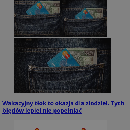
Wakacyjny tłok to okazja dla złodziei. Tych
błędów lepiej nie popełniać