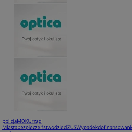
policja
MOK
Urząd
Miasta
bezpieczeństwo
dzieci
ZUS
Wypadek
dofinansowani