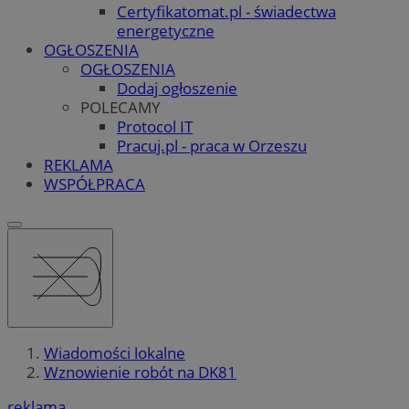
Certyfikatomat.pl - świadectwa
energetyczne
OGŁOSZENIA
OGŁOSZENIA
Dodaj ogłoszenie
POLECAMY
Protocol IT
Pracuj.pl - praca w Orzeszu
REKLAMA
WSPÓŁPRACA
Wiadomości lokalne
Wznowienie robót na DK81
reklama