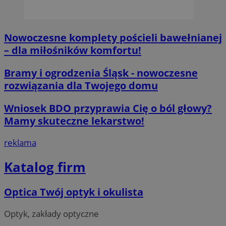
.x.com
Nowoczesne komplety pościeli bawełnianej
– dla miłośników komfortu!
Bramy i ogrodzenia Śląsk - nowoczesne
CookieScriptConsent
4 tygodnie 2 d
CookieScript
rozwiązania dla Twojego domu
orzesze.com.pl
Wniosek BDO przyprawia Cię o ból głowy?
Mamy skuteczne lekarstwo!
reklama
Katalog firm
__cf_bm
29 minut 55
Cloudflare
sekund
Inc.
Optica Twój optyk i okulista
.twitter.com
Optyk, zakłady optyczne