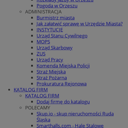
Pogoda w Orzeszu
ADMINISTRACJA
Burmistrz miasta
Jak załatwić sprawę w Urzędzie Miasta?
INSTYTUCJE
Urząd Stanu Cywilnego
MOPS
Urząd Skarbowy
ZUS
Urząd Pracy
Komenda Miejska Policji
Straż Miejska
Straż Pożarna
Prokuratura Rejonowa
KATALOG FIRM
KATALOG FIRM
Dodaj firmę do katalogu
POLECAMY
Skup.io - skup nieruchomości Ruda
Śląska
Smarthalls.com - Hale Stalowe