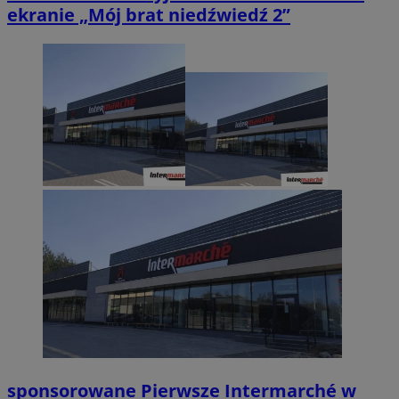
ekranie „Mój brat niedźwiedź 2”
sponsorowane
Pierwsze Intermarché w