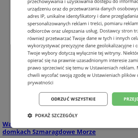
przechowywania i uzyskiwania dostępu do informac
urządzeniu oraz do przetwarzania danych osobowych
adres IP, unikalne identyfikatory i dane przeglądani
spersonalizowanych reklam i treści, pomiaru reklam i
odbiorców oraz ulepszania usług.
Dostawcy stron tr
również przetwarzać Twoje dane w tych i innych cel
wykorzystywać precyzyjne dane geolokalizacyjne i c
Twoje wybory dotyczą wyłącznie tej witryny. Niekt
opierać się na prawnie uzasadnionym interesie zami
prawo sprzeciwić się temu w
Ustawieniach reklam
.
chwili wycofać swoją zgodę w
Ustawieniach plików 
prywatności
ODRZUĆ WSZYSTKIE
PRZEJ
POKAŻ SZCZEGÓŁY
Wakacyjny wypoczynek nad Bałtykiem w
Niezbędne
Wydajność
Targetowani
domkach Szmaragdowe Morze