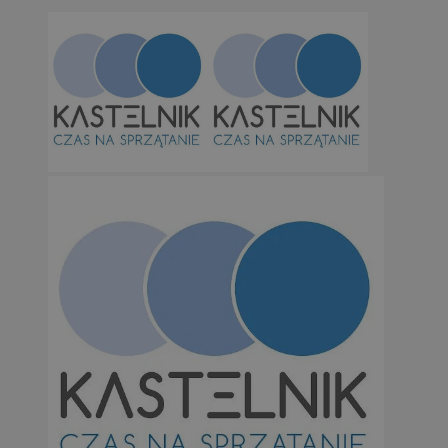
Niesklasyfikowane
Niezbędne
Wydajność
Targetowanie
Funkcjonalno
Niezbędne pliki cookie umożliwiają korzystanie z podstawowych fun
takich jak logowanie użytkownika i zarządzanie kontem. Bez niezb
można prawidłowo korzystać ze strony internetowej.
Provider
/
Okres
Nazwa
Domena
przechowywan
SessID
orzesze.com.pl
1 rok
QeSessID
orzesze.com.pl
1 rok
MvSessID
orzesze.com.pl
1 rok