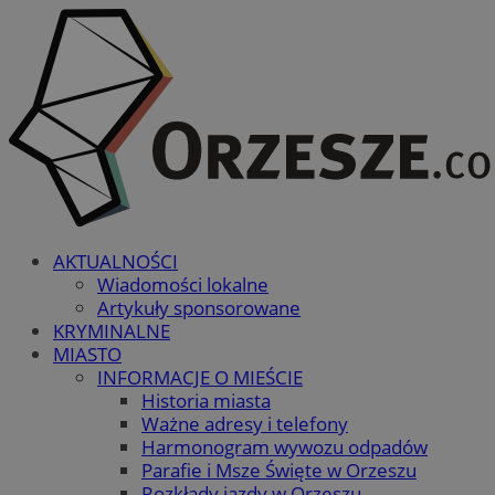
AKTUALNOŚCI
Wiadomości lokalne
Artykuły sponsorowane
KRYMINALNE
MIASTO
INFORMACJE O MIEŚCIE
Historia miasta
Ważne adresy i telefony
Harmonogram wywozu odpadów
Parafie i Msze Święte w Orzeszu
Rozkłady jazdy w Orzeszu