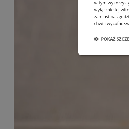
w tym wykorzysty
wyłącznie tej wi
zamiast na zgodz
chwili wycofać s
POKAŻ SZCZ
Niezbędne
Ni
Niezbędne pliki cook
zarządzanie kontem. 
Nazwa