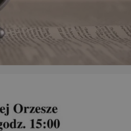
kator sesji.
kator sesji.
kator sesji.
acje o zgodzie
h dotyczących
itryny. Rejestruje
ści i ustawień
nie w kolejnych
nie musi ponownie
o zwiększa wygodę i
nych.
a ludzi i botów. Jest
ej, ponieważ
rtów na temat
ej.
usługę Cookie-
rencji dotyczących
Jest to konieczne,
 działał poprawnie.
a ludzi i botów. Jest
ej, ponieważ
rtów na temat
ej.