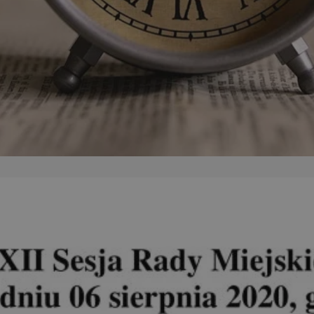
orzesze.com.pl
1 rok
Ten plik cookie przechowuje identyfi
orzesze.com.pl
1 rok
Ten plik cookie przechowuje identyfi
orzesze.com.pl
1 rok
Ten plik cookie przechowuje identyfi
METADATA
5 miesięcy 4
Ten plik cookie przechowuje inform
YouTube
tygodnie
użytkownika oraz jego preferencjac
.youtube.com
prywatności podczas korzystania z w
wybory dotyczące polityki prywatno
zgody, zapewniając ich przestrzega
wizytach. Dzięki temu użytkownik 
konfigurować swoich preferencji, c
zgodność z regulacjami ochrony da
29 minut 59
Ten plik cookie służy do rozróżniani
Cloudflare
sekund
to korzystne dla strony internetow
Inc.
umożliwia tworzenie ważnych rapo
.x.com
korzystania z jej witryny internetow
nt
4 tygodnie 2 dni
Ten plik cookie jest używany przez 
CookieScript
Google Privacy Policy
Script.com do zapamiętywania prefe
orzesze.com.pl
zgody użytkownika na pliki cookie. 
aby baner cookie Cookie-Script.com
29 minut 55
Ten plik cookie służy do rozróżniani
Cloudflare
sekund
to korzystne dla strony internetow
Inc.
umożliwia tworzenie ważnych rapo
.twitter.com
korzystania z jej witryny internetow