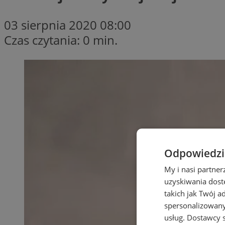
03 sierpnia 2020 08:00
Czas czytania: 0 min.
Odpowiedzia
My i nasi partne
uzyskiwania dost
takich jak Twój a
spersonalizowanyc
usług.
Dostawcy s