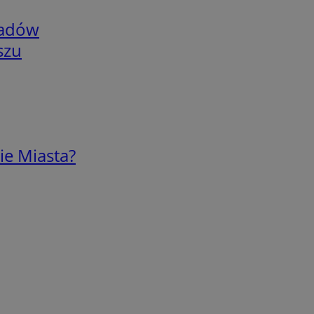
adów
szu
ie Miasta?