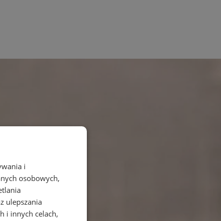
ywania i
danych osobowych,
etlania
az ulepszania
 i innych celach,