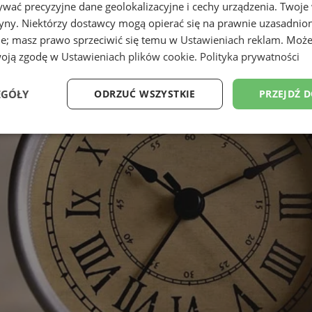
wać precyzyjne dane geolokalizacyjne i cechy urządzenia. Twoje
tryny. Niektórzy dostawcy mogą opierać się na prawnie uzasadnio
ie; masz prawo sprzeciwić się temu w
Ustawieniach reklam
. Może
woją zgodę w
Ustawieniach plików cookie
.
Polityka prywatności
EGÓŁY
ODRZUĆ WSZYSTKIE
PRZEJDŹ 
Wydajność
Targetowanie
Funkcjonalność
Ni
ezbędne
Wydajność
Targetowanie
Funkcjonalność
Niesklasyfikow
ie umożliwiają korzystanie z podstawowych funkcji strony internetowej, takich jak log
Bez niezbędnych plików cookie nie można prawidłowo korzystać ze strony internetowe
Provider
/
Okres
Opis
Domena
przechowywania