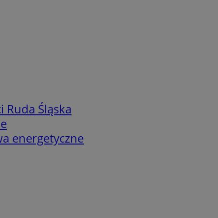
i Ruda Śląska
we
twa energetyczne