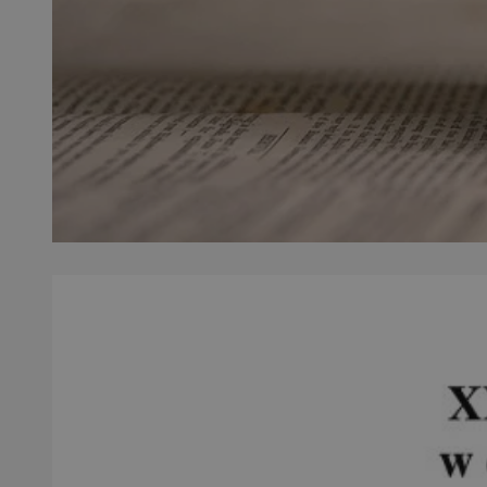
SessID
QeSessID
MvSessID
VISITOR_PRIVACY_
__cf_bm
CookieScriptConse
__cf_bm