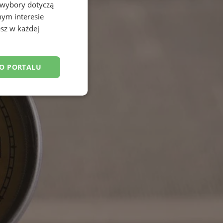
 wybory dotyczą
nym interesie
sz w każdej
DO PORTALU
esklasyfikowane
ane
owanie użytkownika i
j.