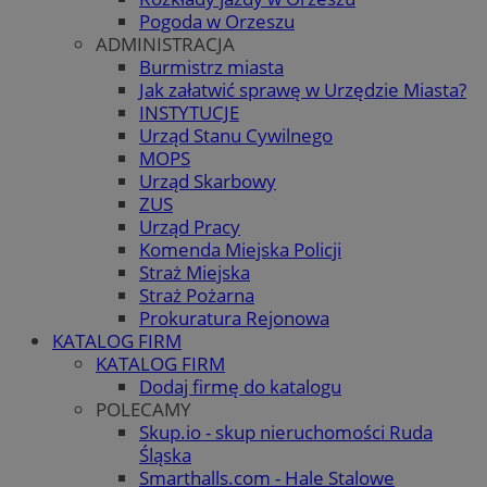
Pogoda w Orzeszu
ADMINISTRACJA
Burmistrz miasta
Jak załatwić sprawę w Urzędzie Miasta?
INSTYTUCJE
Urząd Stanu Cywilnego
MOPS
Urząd Skarbowy
ZUS
Urząd Pracy
Komenda Miejska Policji
Straż Miejska
Straż Pożarna
Prokuratura Rejonowa
KATALOG FIRM
KATALOG FIRM
Dodaj firmę do katalogu
POLECAMY
Skup.io - skup nieruchomości Ruda
Śląska
Smarthalls.com - Hale Stalowe