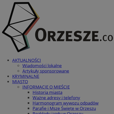
AKTUALNOŚCI
Wiadomości lokalne
Artykuły sponsorowane
KRYMINALNE
MIASTO
INFORMACJE O MIEŚCIE
Historia miasta
Ważne adresy i telefony
Harmonogram wywozu odpadów
Parafie i Msze Święte w Orzeszu
Rozkłady jazdy w Orzeszu