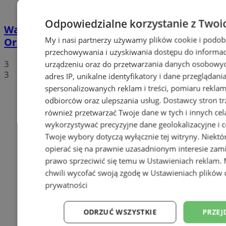
Odpowiedzialne korzystanie z Twoi
Walentynkowy protest mieszkańców
My i nasi partnerzy używamy plików cookie i podob
Orzesza. Rynek będzie zablokowany!
przechowywania i uzyskiwania dostępu do informac
3
urządzeniu oraz do przetwarzania danych osobowych
3
adres IP, unikalne identyfikatory i dane przeglądani
spersonalizowanych reklam i treści, pomiaru reklam i
odbiorców oraz ulepszania usług.
Dostawcy stron tr
również przetwarzać Twoje dane w tych i innych cel
wykorzystywać precyzyjne dane geolokalizacyjne i c
Twoje wybory dotyczą wyłącznie tej witryny. Niekt
opierać się na prawnie uzasadnionym interesie zami
prawo sprzeciwić się temu w
Ustawieniach reklam
.
chwili wycofać swoją zgodę w
Ustawieniach plików 
prywatności
ODRZUĆ WSZYSTKIE
PRZEJ