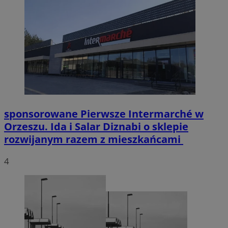
sponsorowane
Pierwsze Intermarché w
Orzeszu. Ida i Salar Diznabi o sklepie
rozwijanym razem z mieszkańcami
4