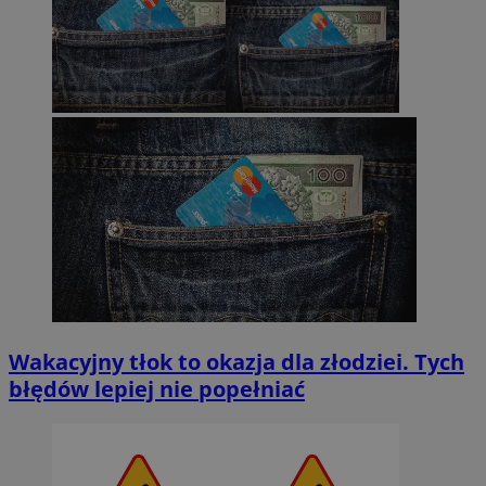
Wakacyjny tłok to okazja dla złodziei. Tych
błędów lepiej nie popełniać