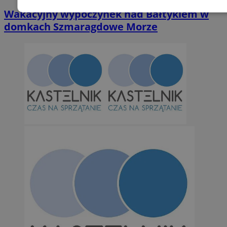
Wakacyjny wypoczynek nad Bałtykiem w
Niezbędne
Wydajność
Targetowani
domkach Szmaragdowe Morze
Niesklasyfikowane
Niezbędne
Wydajność
Targetowanie
Funkcjonalno
Niezbędne pliki cookie umożliwiają korzystanie z podstawowych fun
takich jak logowanie użytkownika i zarządzanie kontem. Bez niezb
można prawidłowo korzystać ze strony internetowej.
Provider
/
Okres
Nazwa
Domena
przechowywan
SessID
orzesze.com.pl
1 rok
QeSessID
orzesze.com.pl
1 rok