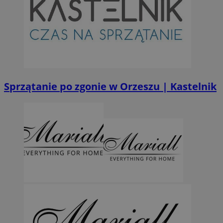
MvSessID
orzesze.com.pl
1 rok
VISITOR_PRIVACY_METADATA
5 miesięcy 4
YouTube
tygodnie
.youtube.com
Sprzątanie po zgonie w Orzeszu | Kastelnik
Googl