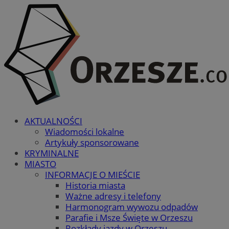
AKTUALNOŚCI
Wiadomości lokalne
Artykuły sponsorowane
KRYMINALNE
MIASTO
INFORMACJE O MIEŚCIE
Historia miasta
Ważne adresy i telefony
Harmonogram wywozu odpadów
Parafie i Msze Święte w Orzeszu
Rozkłady jazdy w Orzeszu