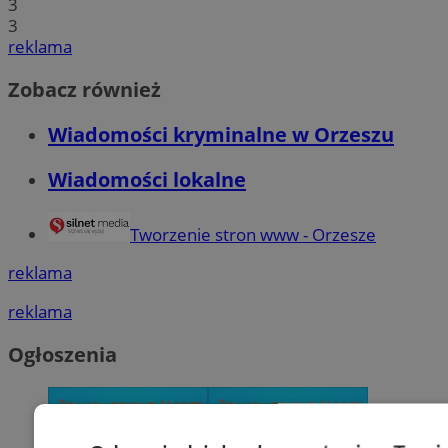
3
3
reklama
Zobacz również
Wiadomości kryminalne w Orzeszu
Wiadomości lokalne
Tworzenie stron www - Orzesze
reklama
reklama
Ogłoszenia