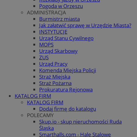
Pogoda w Orzeszu
ADMINISTRACJA
Burmistrz miasta
Jak załatwić sprawę w Urzędzie Miasta?
INSTYTUCJE
Urząd Stanu Cywilnego
MOPS
Urząd Skarbowy
ZUS
Urząd Pracy
Komenda Miejska Policji
Straż Miejska
Straż Pożarna
Prokuratura Rejonowa
KATALOG FIRM
KATALOG FIRM
Dodaj firmę do katalogu
POLECAMY
Skup.io - skup nieruchomości Ruda
Śląska
Smarthalls.com - Hale Stalowe