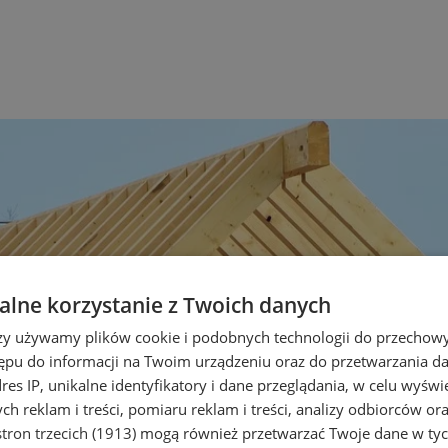
lne korzystanie z Twoich danych
rzy używamy plików cookie i podobnych technologii do przechow
ępu do informacji na Twoim urządzeniu oraz do przetwarzania 
dres IP, unikalne identyfikatory i dane przeglądania, w celu wyświ
h reklam i treści, pomiaru reklam i treści, analizy odbiorców or
tron trzecich (1913)
mogą również przetwarzać Twoje dane w tych