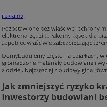
Nazwa
Nazwa
reklama
ustat_agfw3qpwXtz
Nazwa
ustat_8hezdrw6jXd
_clck
__gads
Pozostawione bez właściwej ochrony mi
openstat_12e0dbc
elektronarzędzi to łakomy kąsek dla p
openstat_gid
_ga
MR
zapobiec właściwie zabezpieczając ter
openstat_axigzz1m6
ustat_Xljcjgyrsdcu
ANONCHK
Domybudujemy często na działkach, w o
__Secure-YNID
gromadzone materiały budowlane i wyko
WMF-Uniq
złodziei. Najczęściej z budowy giną ró
_clsk
ustat_b6x6h2kseuk
__Secure-
ROLLOUT_TOKEN
ustat_bl8Xwye1zkqx
Jak zmniejszyć ryzyko k
ustat_bt5j7dtfgm4
_ga_1ZETYXEVYH
ustat_yzw2k52aXskv
inwestorzy budowlani b
_fbp
FCCDCF
ustat_htx5jy2dajf
__eoi