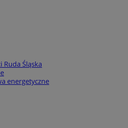
i Ruda Śląska
we
twa energetyczne