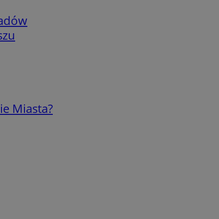
adów
szu
ie Miasta?