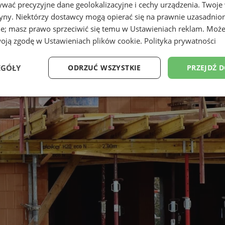
wać precyzyjne dane geolokalizacyjne i cechy urządzenia. Twoje
tryny. Niektórzy dostawcy mogą opierać się na prawnie uzasadnio
ie; masz prawo sprzeciwić się temu w
Ustawieniach reklam
. Może
woją zgodę w
Ustawieniach plików cookie
.
Polityka prywatności
EGÓŁY
ODRZUĆ WSZYSTKIE
PRZEJDŹ 
Wydajność
Targetowanie
Funkcjonalność
Ni
ezbędne
Wydajność
Targetowanie
Funkcjonalność
Niesklasyfikow
ie umożliwiają korzystanie z podstawowych funkcji strony internetowej, takich jak log
Bez niezbędnych plików cookie nie można prawidłowo korzystać ze strony internetowe
Provider
/
Okres
Opis
Domena
przechowywania