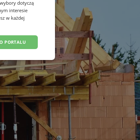
 wybory dotyczą
nym interesie
sz w każdej
DO PORTALU
esklasyfikowane
ane
owanie użytkownika i
j.