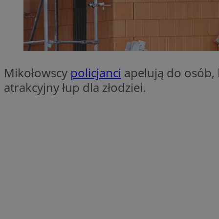
SessID
QeSessID
MvSessID
VISITOR_PRIVACY_
Mikołowscy
policjanci
apelują do osób,
atrakcyjny łup dla złodziei.
__cf_bm
CookieScriptConse
__cf_bm