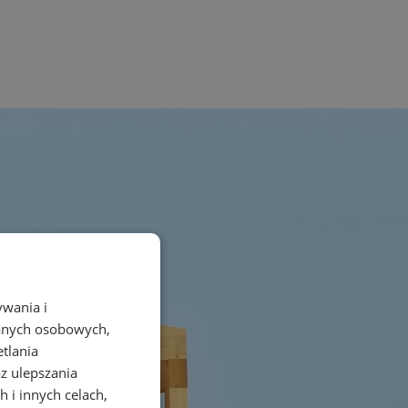
ywania i
danych osobowych,
etlania
az ulepszania
 i innych celach,