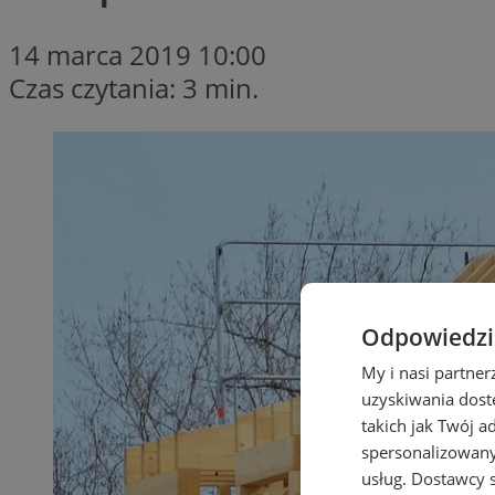
14 marca 2019 10:00
Czas czytania: 3 min.
Odpowiedzia
My i nasi partne
uzyskiwania dost
takich jak Twój a
spersonalizowanyc
usług.
Dostawcy s