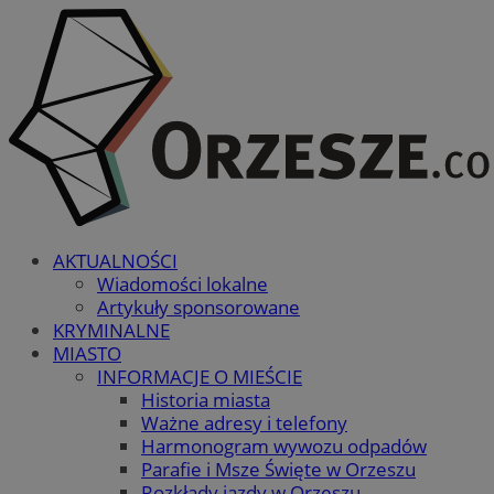
AKTUALNOŚCI
Wiadomości lokalne
Artykuły sponsorowane
KRYMINALNE
MIASTO
INFORMACJE O MIEŚCIE
Historia miasta
Ważne adresy i telefony
Harmonogram wywozu odpadów
Parafie i Msze Święte w Orzeszu
Rozkłady jazdy w Orzeszu