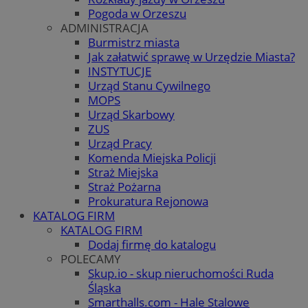
Pogoda w Orzeszu
ADMINISTRACJA
Burmistrz miasta
Jak załatwić sprawę w Urzędzie Miasta?
INSTYTUCJE
Urząd Stanu Cywilnego
MOPS
Urząd Skarbowy
ZUS
Urząd Pracy
Komenda Miejska Policji
Straż Miejska
Straż Pożarna
Prokuratura Rejonowa
KATALOG FIRM
KATALOG FIRM
Dodaj firmę do katalogu
POLECAMY
Skup.io - skup nieruchomości Ruda
Śląska
Smarthalls.com - Hale Stalowe