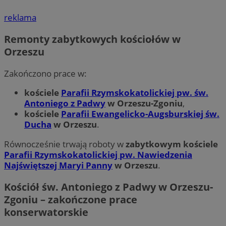
reklama
Remonty zabytkowych kościołów w
Orzeszu
Zakończono prace w:
kościele
Parafii Rzymskokatolickiej pw. św.
Antoniego z Padwy
w Orzeszu-Zgoniu
,
kościele
Parafii Ewangelicko-Augsburskiej św.
Ducha
w Orzeszu
.
Równocześnie trwają roboty w
zabytkowym kościele
Parafii Rzymskokatolickiej pw. Nawiedzenia
Najświętszej Maryi Panny
w Orzeszu
.
Kościół św. Antoniego z Padwy w Orzeszu-
Zgoniu – zakończone prace
konserwatorskie