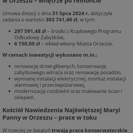
w Orzeszu – wnętrze po remoncie
Umowa dotacji z dnia
31 lipca 2024 r.
dotyczyła
zadania o wartości
303 741,48 zł
, w tym:
297 591,48 zł
– środki z Rządowego Programu
Odbudowy Zabytków,
6 150,00 zł
– wkład własny Miasta Orzesze.
W ramach inwestycji wykonano m.in.:
renowację drzwi głównych, konserwację
zabytkowego witraża oraz renowację posadzki,
wymianę instalacji elektrycznej, montaż instalacji
alarmowej i przeciwpożarowej,
modernizację rozdzielni oraz malowanie ścian i
sklepień.
Kościół Nawiedzenia Najświętszej Maryi
Panny w Orzeszu – prace w toku
W trzeciej ze świątyń
trwają prace konserwatorskie