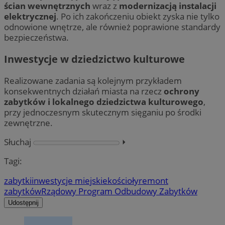
ścian wewnętrznych
wraz z
modernizacją instalacji
elektrycznej
. Po ich zakończeniu obiekt zyska nie tylko
odnowione wnętrze, ale również poprawione standardy
bezpieczeństwa.
Inwestycje w dziedzictwo kulturowe
Realizowane zadania są kolejnym przykładem
konsekwentnych działań miasta na rzecz
ochrony
zabytków i lokalnego dziedzictwa kulturowego
,
przy jednoczesnym skutecznym sięganiu po środki
zewnętrzne.
Słuchaj
⏵︎
Tagi:
zabytki
inwestycje miejskie
kościoły
remont
zabytków
Rządowy Program Odbudowy Zabytków
Udostępnij