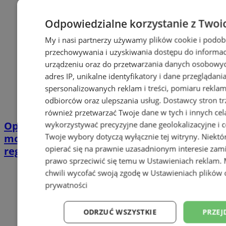
Odpowiedzialne korzystanie z Twoi
My i nasi partnerzy używamy plików cookie i podob
przechowywania i uzyskiwania dostępu do informac
urządzeniu oraz do przetwarzania danych osobowych
adres IP, unikalne identyfikatory i dane przeglądani
spersonalizowanych reklam i treści, pomiaru reklam i
odbiorców oraz ulepszania usług.
Dostawcy stron tr
również przetwarzać Twoje dane w tych i innych cel
Opiekujesz się bliską osobą? Ta ankieta
wykorzystywać precyzyjne dane geolokalizacyjne i c
Twoje wybory dotyczą wyłącznie tej witryny. Niekt
może wpłynąć na przyszłe wsparcie w
opierać się na prawnie uzasadnionym interesie zami
regionie
prawo sprzeciwić się temu w
Ustawieniach reklam
.
chwili wycofać swoją zgodę w
Ustawieniach plików 
prywatności
ODRZUĆ WSZYSTKIE
PRZEJ