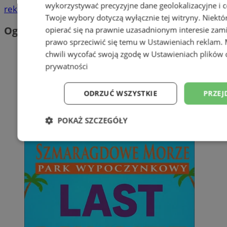
wykorzystywać precyzyjne dane geolokalizacyjne i c
reklama
Twoje wybory dotyczą wyłącznie tej witryny. Niekt
Ogłoszenia
opierać się na prawnie uzasadnionym interesie zami
prawo sprzeciwić się temu w
Ustawieniach reklam
.
chwili wycofać swoją zgodę w
Ustawieniach plików 
prywatności
ODRZUĆ WSZYSTKIE
PRZEJ
POKAŻ SZCZEGÓŁY
Niezbędne
Wydajność
Targetowani
Niesklasyfikowane