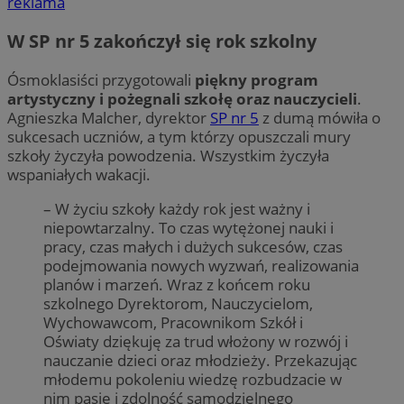
reklama
W SP nr 5 zakończył się rok szkolny
Ósmoklasiści przygotowali
piękny program
artystyczny i pożegnali szkołę oraz nauczycieli
.
Agnieszka Malcher, dyrektor
SP nr 5
z dumą mówiła o
sukcesach uczniów, a tym którzy opuszczali mury
szkoły życzyła powodzenia. Wszystkim życzyła
wspaniałych wakacji.
– W życiu szkoły każdy rok jest ważny i
niepowtarzalny. To czas wytężonej nauki i
pracy, czas małych i dużych sukcesów, czas
podejmowania nowych wyzwań, realizowania
planów i marzeń. Wraz z końcem roku
szkolnego Dyrektorom, Nauczycielom,
Wychowawcom, Pracownikom Szkół i
Oświaty dziękuję za trud włożony w rozwój i
nauczanie dzieci oraz młodzieży. Przekazując
młodemu pokoleniu wiedzę rozbudzacie w
nim pasje i zdolność samodzielnego