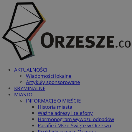
AKTUALNOŚCI
Wiadomości lokalne
Artykuły sponsorowane
KRYMINALNE
MIASTO
INFORMACJE O MIEŚCIE
Historia miasta
Ważne adresy i telefony
Harmonogram wywozu odpadów
Parafie i Msze Święte w Orzeszu
Rozkłady jazdy w Orzeszu