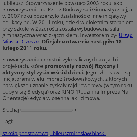
jubileusz. Stowarzyszenie powstało 2003 roku jako
Stowarzyszenie na Rzecz Budowy sali Gimnastycznej, a
w 2007 roku poszerzyło działalność o inne inicjatywy
edukacyjne. W 2011 roku, dzięki wieloletnim staraniom
przy szkole w Zazdrości została wybudowana sala
gimnastyczna wraz z łącznikiem. Inwestorem był
Urząd
Miasta Orzesze
.
Oficjalne otwarcie nastąpiło 18
lutego 2011 roku.
Stowarzyszenie uczestniczyło w licznych akcjach i
projektach, które
promowały rozwój fizyczny i
aktywny styl życia wśród dzieci
. Jego członkowie są
inicjatorami wielu imprez środowiskowych, z których
największe uznanie zyskały rajd rowerowy (w tym roku
odbyła się 8 edycja) oraz RINO (Rodzinna Impreza Na
Orientację) edycja wiosenna jak i zimowa.
Słuchaj
⏵︎
Tagi:
szkoła podstawowa
jubileusz
mirosław blaski