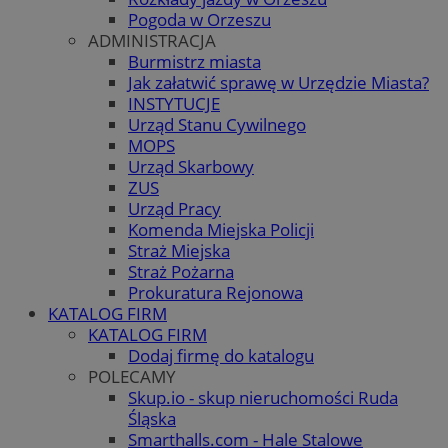
Pogoda w Orzeszu
ADMINISTRACJA
Burmistrz miasta
Jak załatwić sprawę w Urzędzie Miasta?
INSTYTUCJE
Urząd Stanu Cywilnego
MOPS
Urząd Skarbowy
ZUS
Urząd Pracy
Komenda Miejska Policji
Straż Miejska
Straż Pożarna
Prokuratura Rejonowa
KATALOG FIRM
KATALOG FIRM
Dodaj firmę do katalogu
POLECAMY
Skup.io - skup nieruchomości Ruda
Śląska
Smarthalls.com - Hale Stalowe