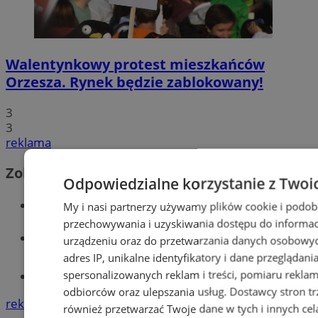
Walentynkowy protest mieszkańców
Orzesza. Rynek będzie zablokowany!
3
3
reklama
Zobacz również
Odpowiedzialne korzystanie z Twoi
Wiadomości kryminalne w Orzeszu
My i nasi partnerzy używamy plików cookie i podob
przechowywania i uzyskiwania dostępu do informac
Wiadomości lokalne
urządzeniu oraz do przetwarzania danych osobowych
adres IP, unikalne identyfikatory i dane przeglądani
spersonalizowanych reklam i treści, pomiaru reklam i
Tworzenie stron www - Orzesze
odbiorców oraz ulepszania usług.
Dostawcy stron tr
reklama
również przetwarzać Twoje dane w tych i innych cel