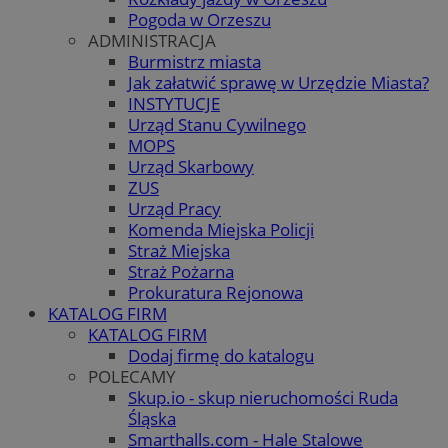
Pogoda w Orzeszu
ADMINISTRACJA
Burmistrz miasta
Jak załatwić sprawę w Urzędzie Miasta?
INSTYTUCJE
Urząd Stanu Cywilnego
MOPS
Urząd Skarbowy
ZUS
Urząd Pracy
Komenda Miejska Policji
Straż Miejska
Straż Pożarna
Prokuratura Rejonowa
KATALOG FIRM
KATALOG FIRM
Dodaj firmę do katalogu
POLECAMY
Skup.io - skup nieruchomości Ruda
Śląska
Smarthalls.com - Hale Stalowe