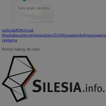
policja
MOK
Urząd
Miasta
bezpieczeństwo
dzieci
ZUS
Wypadek
dofinansowani
reklama
Portal należy do sieci