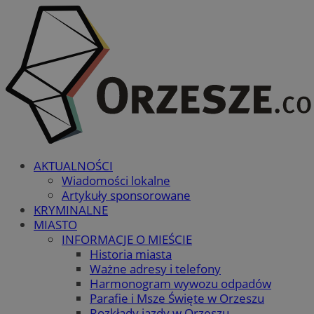
AKTUALNOŚCI
Wiadomości lokalne
Artykuły sponsorowane
KRYMINALNE
MIASTO
INFORMACJE O MIEŚCIE
Historia miasta
Ważne adresy i telefony
Harmonogram wywozu odpadów
Parafie i Msze Święte w Orzeszu
Rozkłady jazdy w Orzeszu