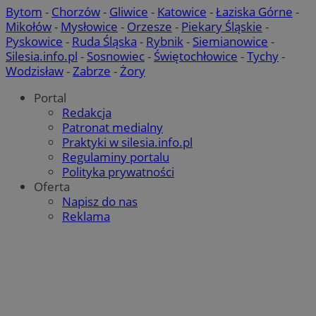
Bytom
-
Chorzów
-
Gliwice
-
Katowice
-
Łaziska Górne
-
Mikołów
-
Mysłowice
-
Orzesze
-
Piekary Śląskie
-
Pyskowice
-
Ruda Śląska
-
Rybnik
-
Siemianowice
-
Silesia.info.pl
-
Sosnowiec
-
Świętochłowice
-
Tychy
-
Wodzisław
-
Zabrze
-
Żory
Portal
Redakcja
Patronat medialny
Praktyki w silesia.info.pl
Regulaminy portalu
Polityka prywatności
Oferta
Napisz do nas
Reklama