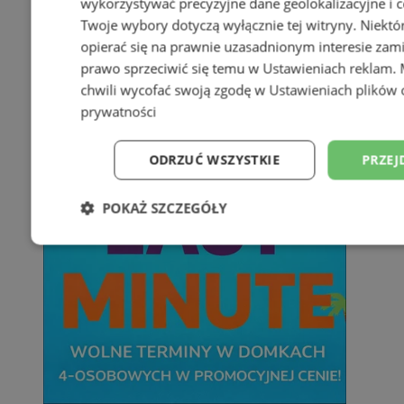
wykorzystywać precyzyjne dane geolokalizacyjne i c
Twoje wybory dotyczą wyłącznie tej witryny. Niekt
opierać się na prawnie uzasadnionym interesie zami
prawo sprzeciwić się temu w
Ustawieniach reklam
.
chwili wycofać swoją zgodę w
Ustawieniach plików 
prywatności
ODRZUĆ WSZYSTKIE
PRZEJ
POKAŻ SZCZEGÓŁY
Niezbędne
Wydajność
Targetowani
Niesklasyfikowane