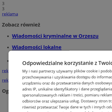
3
3
reklama
Zobacz również
Wiadomości kryminalne w Orzeszu
Wiadomości lokalne
Tworzenie stron www - Orzesze
Odpowiedzialne korzystanie z Twoi
reklama
My i nasi partnerzy używamy plików cookie i podob
przechowywania i uzyskiwania dostępu do informac
reklama
urządzeniu oraz do przetwarzania danych osobowych
adres IP, unikalne identyfikatory i dane przeglądani
Ogłoszenia
spersonalizowanych reklam i treści, pomiaru reklam i
odbiorców oraz ulepszania usług.
Dostawcy stron tr
również przetwarzać Twoje dane w tych i innych cel