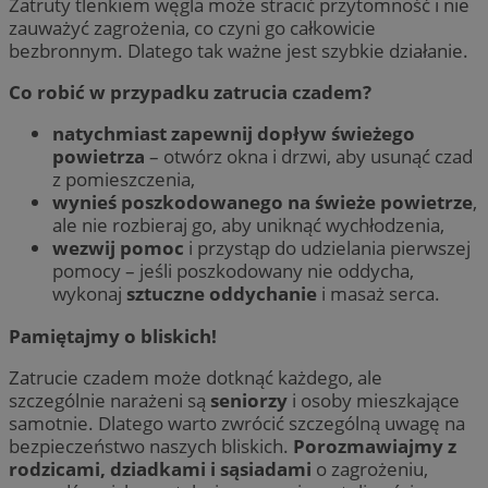
Zatruty tlenkiem węgla może stracić przytomność i nie
zauważyć zagrożenia, co czyni go całkowicie
bezbronnym. Dlatego tak ważne jest szybkie działanie.
Co robić w przypadku zatrucia czadem?
natychmiast zapewnij dopływ świeżego
powietrza
– otwórz okna i drzwi, aby usunąć czad
z pomieszczenia,
wynieś poszkodowanego na świeże powietrze
,
ale nie rozbieraj go, aby uniknąć wychłodzenia,
wezwij pomoc
i przystąp do udzielania pierwszej
pomocy – jeśli poszkodowany nie oddycha,
wykonaj
sztuczne oddychanie
i masaż serca.
Pamiętajmy o bliskich!
Zatrucie czadem może dotknąć każdego, ale
szczególnie narażeni są
seniorzy
i osoby mieszkające
samotnie. Dlatego warto zwrócić szczególną uwagę na
bezpieczeństwo naszych bliskich.
Porozmawiajmy z
rodzicami, dziadkami i sąsiadami
o zagrożeniu,