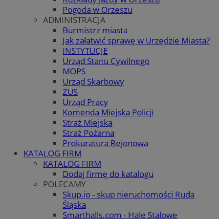
Pogoda w Orzeszu
ADMINISTRACJA
Burmistrz miasta
Jak załatwić sprawę w Urzędzie Miasta?
INSTYTUCJE
Urząd Stanu Cywilnego
MOPS
Urząd Skarbowy
ZUS
Urząd Pracy
Komenda Miejska Policji
Straż Miejska
Straż Pożarna
Prokuratura Rejonowa
KATALOG FIRM
KATALOG FIRM
Dodaj firmę do katalogu
POLECAMY
Skup.io - skup nieruchomości Ruda
Śląska
Smarthalls.com - Hale Stalowe