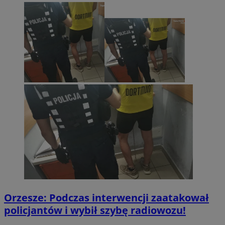
Orzesze: Podczas interwencji zaatakował
policjantów i wybił szybę radiowozu!