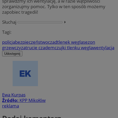
sprawdźmy ich wentylację, a w razie wątpliwości
zorganizujmy pomoc. Tylko w ten sposób możemy
zapobiec tragedii!
Słuchaj
⏵︎
Tagi:
policja
bezpieczeństwo
czad
tlenek węgla
sezon
grzewczy
zatrucie czadem
czujki tlenku węgla
wentylacja
Udostępnij
Ewa Kurpas
Źródło:
KPP Mikołów
reklama