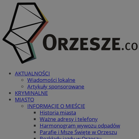
AKTUALNOŚCI
Wiadomości lokalne
Artykuły sponsorowane
KRYMINALNE
MIASTO
INFORMACJE O MIEŚCIE
Historia miasta
Ważne adresy i telefony
Harmonogram wywozu odpadów
Parafie i Msze Święte w Orzeszu
Rozkłady jazdy w Orzeszu