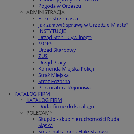
Pogoda w Orzeszu
ADMINISTRACJA
Burmistrz miasta
Jak załatwić sprawę w Urzędzie Miasta?
INSTYTUCJE
Urząd Stanu Cywilnego
MOPS
Urząd Skarbowy
ZUS
Urząd Pracy
Komenda Miejska Policji
Straż Miejska
Straż Pożarna
Prokuratura Rejonowa
KATALOG FIRM
KATALOG FIRM
Dodaj firmę do katalogu
POLECAMY
Skup.io - skup nieruchomości Ruda
Śląska
Smarthalls.com - Hale Stalowe