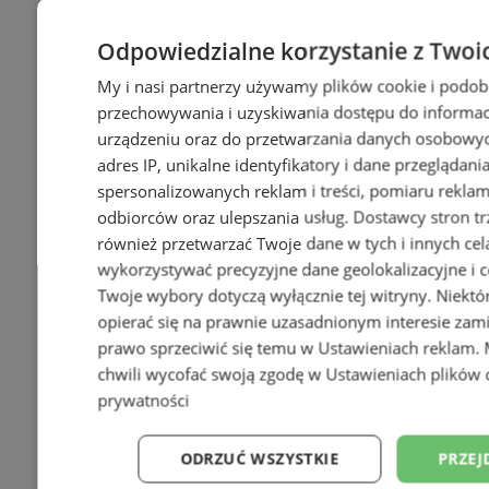
Odpowiedzialne korzystanie z Twoi
My i nasi partnerzy używamy plików cookie i podob
przechowywania i uzyskiwania dostępu do informac
urządzeniu oraz do przetwarzania danych osobowych
adres IP, unikalne identyfikatory i dane przeglądani
spersonalizowanych reklam i treści, pomiaru reklam i
odbiorców oraz ulepszania usług.
Dostawcy stron tr
również przetwarzać Twoje dane w tych i innych cel
wykorzystywać precyzyjne dane geolokalizacyjne i c
Twoje wybory dotyczą wyłącznie tej witryny. Niekt
opierać się na prawnie uzasadnionym interesie zami
prawo sprzeciwić się temu w
Ustawieniach reklam
.
chwili wycofać swoją zgodę w
Ustawieniach plików 
prywatności
ODRZUĆ WSZYSTKIE
PRZEJ