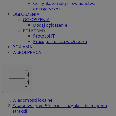
Certyfikatomat.pl - świadectwa
energetyczne
OGŁOSZENIA
OGŁOSZENIA
Dodaj ogłoszenie
POLECAMY
Protocol IT
Pracuj.pl - praca w Orzeszu
REKLAMA
WSPÓŁPRACA
Wiadomości lokalne
Zawiść świętuje 50-lecie i dożynki – dzień pełen
atrakcji