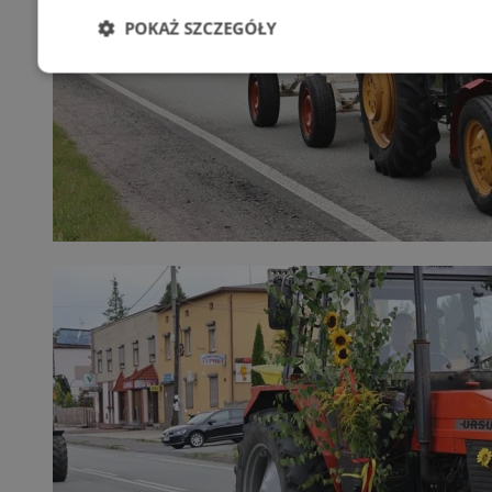
POKAŻ SZCZEGÓŁY
Niezbędne
Wydajność
Targetowani
Niesklasyfikowane
Niezbędne
Wydajność
Targetowanie
Funkcjonalno
Niezbędne pliki cookie umożliwiają korzystanie z podstawowych fun
takich jak logowanie użytkownika i zarządzanie kontem. Bez niezb
można prawidłowo korzystać ze strony internetowej.
Provider
/
Okres
Nazwa
Domena
przechowywan
SessID
orzesze.com.pl
1 rok