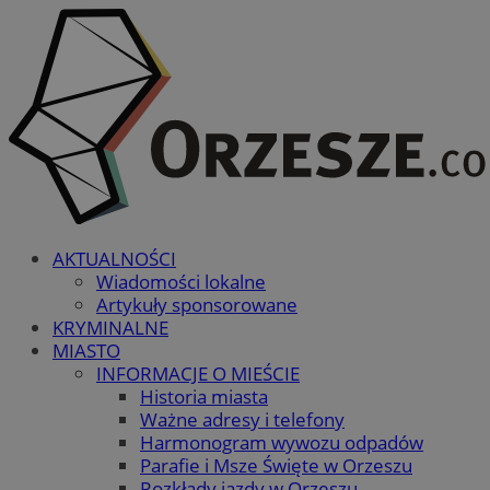
AKTUALNOŚCI
Wiadomości lokalne
Artykuły sponsorowane
KRYMINALNE
MIASTO
INFORMACJE O MIEŚCIE
Historia miasta
Ważne adresy i telefony
Harmonogram wywozu odpadów
Parafie i Msze Święte w Orzeszu
Rozkłady jazdy w Orzeszu