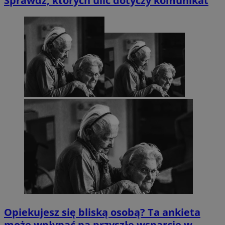
Sprawdź, których ulic dotyczy komunikat
Opiekujesz się bliską osobą? Ta ankieta
może wpłynąć na przyszłe wsparcie w