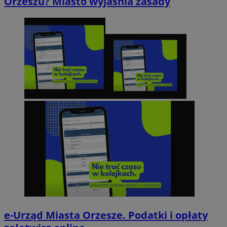
Orzeszu? Miasto wyjaśnia zasady
e-Urząd Miasta Orzesze. Podatki i opłaty