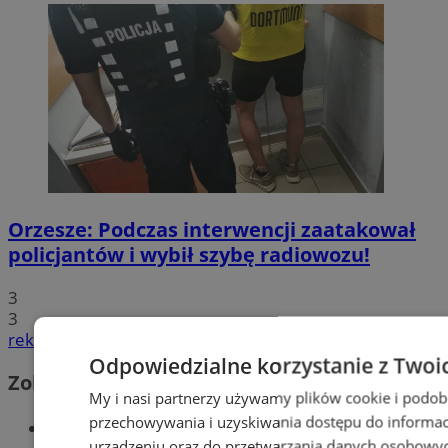
Orzesze: Podczas interwencji zaatakował
policjantów i wybił szybę radiowozu!
3
3
reklama
Odpowiedzialne korzystanie z Twoi
Zobacz również
My i nasi partnerzy używamy plików cookie i podob
przechowywania i uzyskiwania dostępu do informac
Wiadomości kryminalne w Orzeszu
urządzeniu oraz do przetwarzania danych osobowych