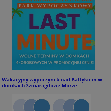
Niesklasyfikowane
Niezbędne
Wydajność
Targetowanie
Funkcjonalno
Niezbędne pliki cookie umożliwiają korzystanie z podstawowych fun
takich jak logowanie użytkownika i zarządzanie kontem. Bez niezb
można prawidłowo korzystać ze strony internetowej.
Provider
/
Okres
Nazwa
Domena
przechowywan
SessID
orzesze.com.pl
1 rok
Wakacyjny wypoczynek nad Bałtykiem w
domkach Szmaragdowe Morze
QeSessID
orzesze.com.pl
1 rok
MvSessID
orzesze.com.pl
1 rok