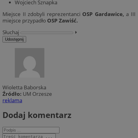
Wojciech Sznapka
Miejsce II zdobyli reprezentanci
OSP Gardawice,
a III
miejsce przypadło
OSP Zawiść.
Słuchaj
⏵︎
Udostępnij
Wioletta Baborska
Źródło:
UM Orzesze
reklama
Dodaj komentarz