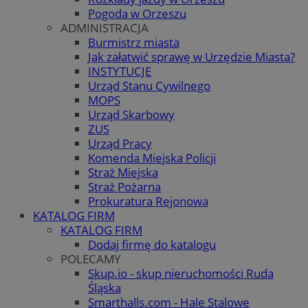
Pogoda w Orzeszu
ADMINISTRACJA
Burmistrz miasta
Jak załatwić sprawę w Urzędzie Miasta?
INSTYTUCJE
Urząd Stanu Cywilnego
MOPS
Urząd Skarbowy
ZUS
Urząd Pracy
Komenda Miejska Policji
Straż Miejska
Straż Pożarna
Prokuratura Rejonowa
KATALOG FIRM
KATALOG FIRM
Dodaj firmę do katalogu
POLECAMY
Skup.io - skup nieruchomości Ruda
Śląska
Smarthalls.com - Hale Stalowe