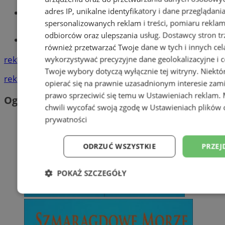
adres IP, unikalne identyfikatory i dane przeglądani
Wiadomości lokalne
spersonalizowanych reklam i treści, pomiaru reklam i
odbiorców oraz ulepszania usług.
Dostawcy stron tr
Tworzenie stron www - Orzesze
również przetwarzać Twoje dane w tych i innych cel
reklama
wykorzystywać precyzyjne dane geolokalizacyjne i c
Twoje wybory dotyczą wyłącznie tej witryny. Niekt
reklama
opierać się na prawnie uzasadnionym interesie zami
prawo sprzeciwić się temu w
Ustawieniach reklam
.
Ogłoszenia
chwili wycofać swoją zgodę w
Ustawieniach plików 
prywatności
ODRZUĆ WSZYSTKIE
PRZEJ
POKAŻ SZCZEGÓŁY
Niezbędne
Wydajność
Targetowani