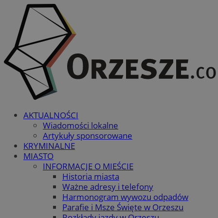
AKTUALNOŚCI
Wiadomości lokalne
Artykuły sponsorowane
KRYMINALNE
MIASTO
INFORMACJE O MIEŚCIE
Historia miasta
Ważne adresy i telefony
Harmonogram wywozu odpadów
Parafie i Msze Święte w Orzeszu
Rozkłady jazdy w Orzeszu