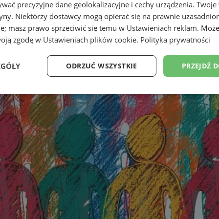
wać precyzyjne dane geolokalizacyjne i cechy urządzenia. Twoje
tryny. Niektórzy dostawcy mogą opierać się na prawnie uzasadnio
ie; masz prawo sprzeciwić się temu w
Ustawieniach reklam
. Może
woją zgodę w
Ustawieniach plików cookie
.
Polityka prywatności
EGÓŁY
ODRZUĆ WSZYSTKIE
PRZEJDŹ 
Wydajność
Targetowanie
Funkcjonalność
Ni
ezbędne
Wydajność
Targetowanie
Funkcjonalność
Niesklasyfikow
ie umożliwiają korzystanie z podstawowych funkcji strony internetowej, takich jak log
Bez niezbędnych plików cookie nie można prawidłowo korzystać ze strony internetowe
Provider
/
Okres
Opis
Domena
przechowywania