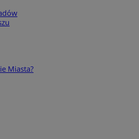
adów
szu
ie Miasta?