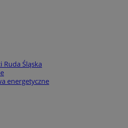
i Ruda Śląska
we
twa energetyczne