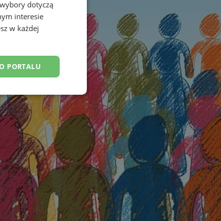
 wybory dotyczą
nym interesie
sz w każdej
DO PORTALU
esklasyfikowane
ane
owanie użytkownika i
j.