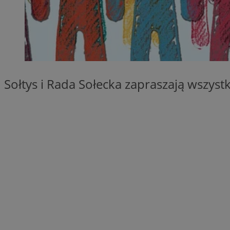
SessID
QeSessID
MvSessID
VISITOR_PRIVACY_
Sołtys i Rada Sołecka zapraszają wszys
__cf_bm
CookieScriptConse
__cf_bm