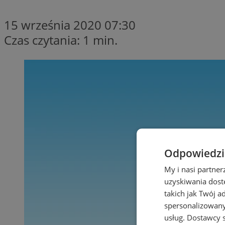
15 września 2020 07:30
Czas czytania: 1 min.
Odpowiedzia
My i nasi partne
uzyskiwania dost
takich jak Twój a
spersonalizowanyc
usług.
Dostawcy s