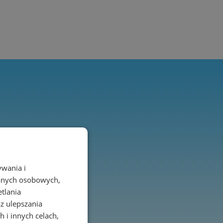
ywania i
danych osobowych,
etlania
az ulepszania
 i innych celach,