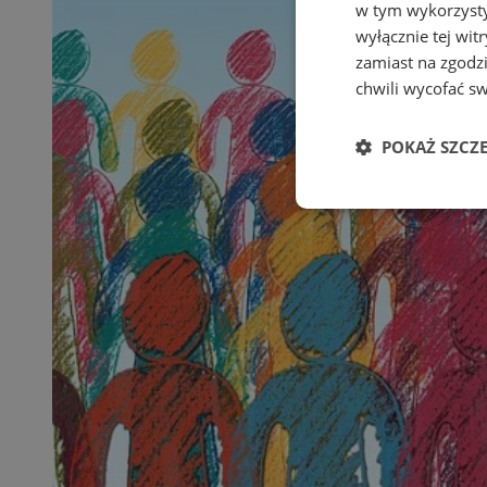
w tym wykorzysty
wyłącznie tej wi
zamiast na zgodz
chwili wycofać s
POKAŻ SZCZ
Niezbędne
Ni
Niezbędne pliki cook
zarządzanie kontem. 
Nazwa