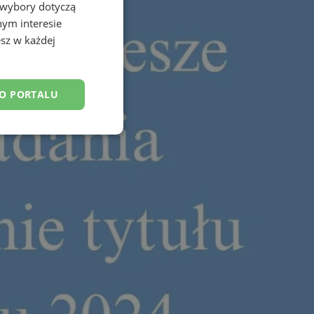
 wybory dotyczą
nym interesie
sz w każdej
DO PORTALU
esklasyfikowane
ane
owanie użytkownika i
j.