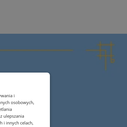
ywania i
danych osobowych,
etlania
az ulepszania
 i innych celach,