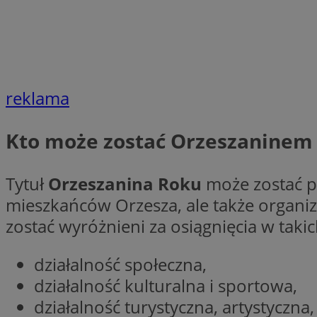
Nazwa
Nazwa
ustat_agfw3qpwXtz
Nazwa
ustat_8hezdrw6jXd
_clck
__gads
openstat_12e0dbc
reklama
openstat_gid
_ga
MR
openstat_axigzz1m6
Kto może zostać Orzeszaninem
ustat_Xljcjgyrsdcu
ANONCHK
__Secure-YNID
Tytuł
Orzeszanina Roku
może zostać p
WMF-Uniq
mieszkańców Orzesza, ale także organiz
_clsk
ustat_b6x6h2kseuk
__Secure-
ROLLOUT_TOKEN
zostać wyróżnieni za osiągnięcia w takic
ustat_bl8Xwye1zkqx
ustat_bt5j7dtfgm4
_ga_1ZETYXEVYH
działalność społeczna,
ustat_yzw2k52aXskv
_fbp
działalność kulturalna i sportowa,
FCCDCF
ustat_htx5jy2dajf
działalność turystyczna, artystyczna, 
__eoi