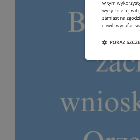
w tym wykorzysty
wyłącznie tej wi
zamiast na zgodz
chwili wycofać s
POKAŻ SZCZ
Niezbędne
Ni
Niezbędne pliki cook
zarządzanie kontem. 
Nazwa