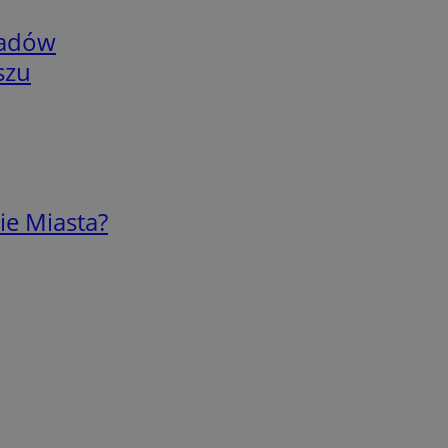
adów
szu
ie Miasta?