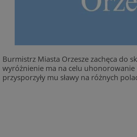
SessID
QeSessID
MvSessID
VISITOR_PRIVACY_
Burmistrz Miasta Orzesze zachęca do s
wyróżnienie ma na celu uhonorowanie osó
__cf_bm
przysporzyły mu sławy na różnych polac
CookieScriptConse
__cf_bm