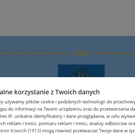
lne korzystanie z Twoich danych
rzy używamy plików cookie i podobnych technologii do przechow
ępu do informacji na Twoim urządzeniu oraz do przetwarzania 
dres IP, unikalne identyfikatory i dane przeglądania, w celu wyświ
h reklam i treści, pomiaru reklam i treści, analizy odbiorców or
tron trzecich (1913)
mogą również przetwarzać Twoje dane w tych