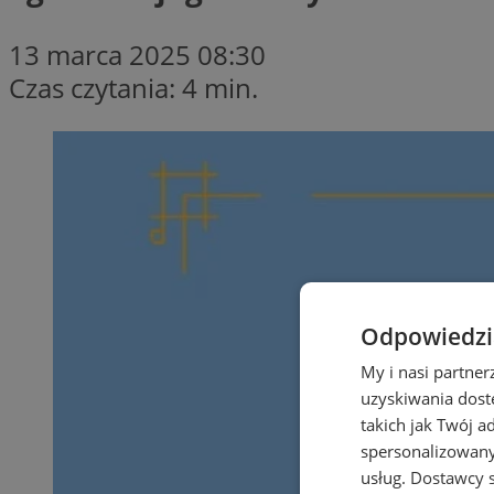
13 marca 2025 08:30
Czas czytania: 4 min.
Odpowiedzia
My i nasi partne
uzyskiwania dost
takich jak Twój a
spersonalizowanyc
usług.
Dostawcy s