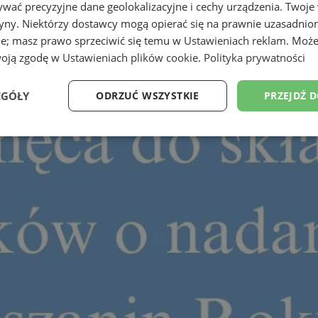
wać precyzyjne dane geolokalizacyjne i cechy urządzenia. Twoje
tryny. Niektórzy dostawcy mogą opierać się na prawnie uzasadnio
ie; masz prawo sprzeciwić się temu w
Ustawieniach reklam
. Może
woją zgodę w
Ustawieniach plików cookie
.
Polityka prywatności
EGÓŁY
ODRZUĆ WSZYSTKIE
PRZEJDŹ 
Wydajność
Targetowanie
Funkcjonalność
Ni
ezbędne
Wydajność
Targetowanie
Funkcjonalność
Niesklasyfikow
ie umożliwiają korzystanie z podstawowych funkcji strony internetowej, takich jak log
Bez niezbędnych plików cookie nie można prawidłowo korzystać ze strony internetowe
Provider
/
Okres
Opis
Domena
przechowywania