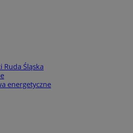
i Ruda Śląska
we
twa energetyczne