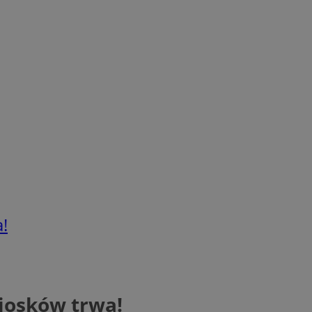
!
iosków trwa!