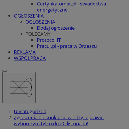
Certyfikatomat.pl - świadectwa
energetyczne
OGŁOSZENIA
OGŁOSZENIA
Dodaj ogłoszenie
POLECAMY
Protocol IT
Pracuj.pl - praca w Orzeszu
REKLAMA
WSPÓŁPRACA
Uncategorized
Zgłoszenia do konkursu wiedzy o prawie
wyborczym tylko do 20 listopada!