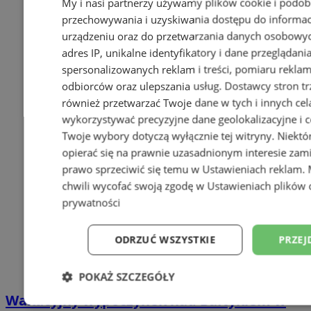
My i nasi partnerzy używamy plików cookie i podob
przechowywania i uzyskiwania dostępu do informac
urządzeniu oraz do przetwarzania danych osobowych
adres IP, unikalne identyfikatory i dane przeglądani
spersonalizowanych reklam i treści, pomiaru reklam i
odbiorców oraz ulepszania usług.
Dostawcy stron tr
również przetwarzać Twoje dane w tych i innych cel
wykorzystywać precyzyjne dane geolokalizacyjne i c
Twoje wybory dotyczą wyłącznie tej witryny. Niekt
opierać się na prawnie uzasadnionym interesie zami
prawo sprzeciwić się temu w
Ustawieniach reklam
.
chwili wycofać swoją zgodę w
Ustawieniach plików 
prywatności
ODRZUĆ WSZYSTKIE
PRZEJ
POKAŻ SZCZEGÓŁY
Wakacyjny wypoczynek nad Bałtykiem w
Niezbędne
Wydajność
Targetowani