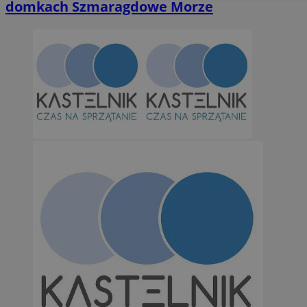
domkach Szmaragdowe Morze
Niesklasyfikowane
Niezbędne
Wydajność
Targetowanie
Funkcjonalno
Niezbędne pliki cookie umożliwiają korzystanie z podstawowych fun
takich jak logowanie użytkownika i zarządzanie kontem. Bez niezb
można prawidłowo korzystać ze strony internetowej.
Provider
/
Okres
Nazwa
Domena
przechowywan
SessID
orzesze.com.pl
1 rok
QeSessID
orzesze.com.pl
1 rok