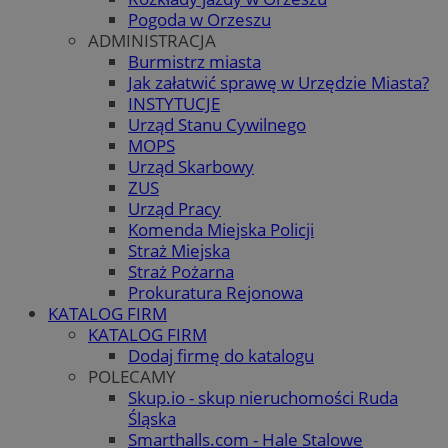
Pogoda w Orzeszu
ADMINISTRACJA
Burmistrz miasta
Jak załatwić sprawę w Urzędzie Miasta?
INSTYTUCJE
Urząd Stanu Cywilnego
MOPS
Urząd Skarbowy
ZUS
Urząd Pracy
Komenda Miejska Policji
Straż Miejska
Straż Pożarna
Prokuratura Rejonowa
KATALOG FIRM
KATALOG FIRM
Dodaj firmę do katalogu
POLECAMY
Skup.io - skup nieruchomości Ruda
Śląska
Smarthalls.com - Hale Stalowe