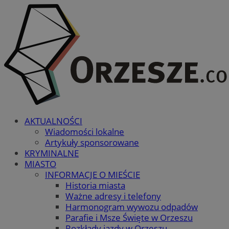
AKTUALNOŚCI
Wiadomości lokalne
Artykuły sponsorowane
KRYMINALNE
MIASTO
INFORMACJE O MIEŚCIE
Historia miasta
Ważne adresy i telefony
Harmonogram wywozu odpadów
Parafie i Msze Święte w Orzeszu
Rozkłady jazdy w Orzeszu