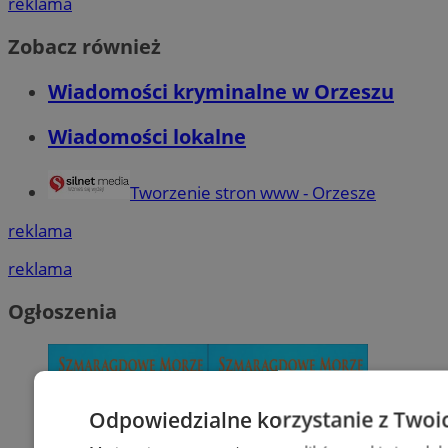
reklama
Zobacz również
Wiadomości kryminalne w Orzeszu
Wiadomości lokalne
Tworzenie stron www - Orzesze
reklama
reklama
Ogłoszenia
Odpowiedzialne korzystanie z Twoi