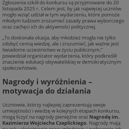
Zgłoszenia szkół do konkursu są przyjmowane do 20
listopada 2025 r. Celem jest, by jak najwięcej uczniów
mogło wziąć udział w tym wydarzeniu, które pomoże
młodym ludziom zrozumieć zasady prawa wyborczego
oraz zachęci ich do aktywności politycznej.
„To doskonała okazja, aby młodzież mogła nie tylko
zdobyć cenną wiedzę, ale i zrozumieć, jak ważne jest
świadome uczestnictwo w życiu publicznym,”
powiedział organizator wydarzenia, który podkreślił
znaczenie edukacji obywatelskiej w demokratycznym
społeczeństwie.
Nagrody i wyróżnienia –
motywacja do działania
Uczniowie, którzy najlepiej zaprezentują swoje
umiejętności i wiedzę w kolejnych etapach konkursu,
mogą liczyć na nagrody pieniężne oraz
Nagrodę im.
Kazimierza Wojciecha Czaplickiego
. Nagrody mają
na celu uświetnienie pracy młodzieży i zachęcenie ich