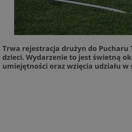
SessID
QeSessID
MvSessID
VISITOR_PRIVACY_
Trwa rejestracja drużyn do Pucharu 
dzieci. Wydarzenie to jest świetną o
umiejętności oraz wzięcia udziału w
__cf_bm
CookieScriptConse
__cf_bm