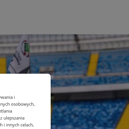
ywania i
danych osobowych,
etlania
az ulepszania
 i innych celach,