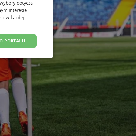
 wybory dotyczą
nym interesie
sz w każdej
DO PORTALU
esklasyfikowane
ane
owanie użytkownika i
j.