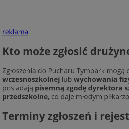
Nazwa
Nazwa
ustat_agfw3qpwXtz
Nazwa
ustat_8hezdrw6jXd
_clck
reklama
__gads
openstat_12e0dbc
openstat_gid
_ga
MR
Kto może zgłosić drużyn
openstat_axigzz1m6
ustat_Xljcjgyrsdcu
ANONCHK
__Secure-YNID
Zgłoszenia do Pucharu Tymbark mogą
WMF-Uniq
wczesnoszkolnej
lub
wychowania fiz
_clsk
ustat_b6x6h2kseuk
__Secure-
posiadają
pisemną zgodę dyrektora s
ROLLOUT_TOKEN
ustat_bl8Xwye1zkqx
przedszkolne
, co daje młodym piłkarzo
ustat_bt5j7dtfgm4
_ga_1ZETYXEVYH
ustat_yzw2k52aXskv
Terminy zgłoszeń i rejest
_fbp
FCCDCF
ustat_htx5jy2dajf
__eoi