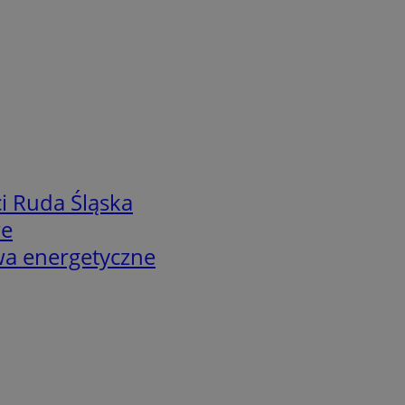
i Ruda Śląska
we
twa energetyczne