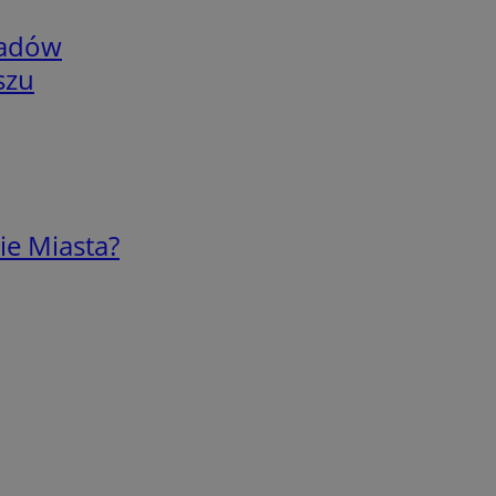
adów
szu
ie Miasta?