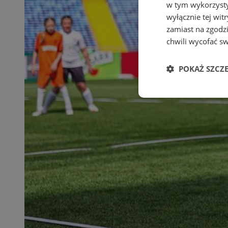
w tym wykorzysty
wyłącznie tej wi
zamiast na zgodz
chwili wycofać s
POKAŻ SZCZ
Niezbędne
Ni
Niezbędne pliki cook
zarządzanie kontem. 
Nazwa