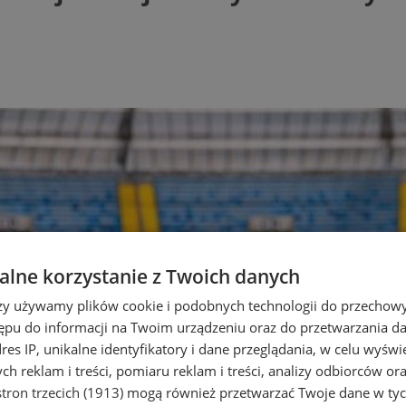
lne korzystanie z Twoich danych
rzy używamy plików cookie i podobnych technologii do przechow
ępu do informacji na Twoim urządzeniu oraz do przetwarzania 
dres IP, unikalne identyfikatory i dane przeglądania, w celu wyświ
h reklam i treści, pomiaru reklam i treści, analizy odbiorców or
tron trzecich (1913)
mogą również przetwarzać Twoje dane w tych