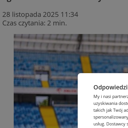
28 listopada 2025 11:34
Czas czytania: 2 min.
Odpowiedzia
My i nasi partne
uzyskiwania dost
takich jak Twój a
spersonalizowanyc
usług.
Dostawcy s