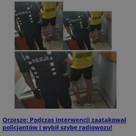
Orzesze: Podczas interwencji zaatakował
policjantów i wybił szybę radiowozu!