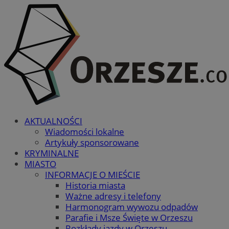
AKTUALNOŚCI
Wiadomości lokalne
Artykuły sponsorowane
KRYMINALNE
MIASTO
INFORMACJE O MIEŚCIE
Historia miasta
Ważne adresy i telefony
Harmonogram wywozu odpadów
Parafie i Msze Święte w Orzeszu
Rozkłady jazdy w Orzeszu