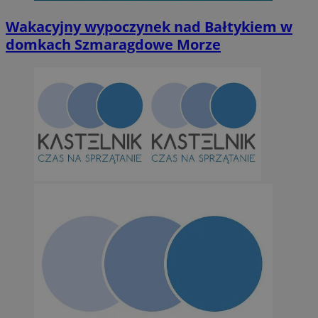
Niesklasyfikowane
Wakacyjny wypoczynek nad Bałtykiem w
domkach Szmaragdowe Morze
Niezbędne
Wydajność
Targetowanie
Funkcjonalno
Niezbędne pliki cookie umożliwiają korzystanie z podstawowych fun
takich jak logowanie użytkownika i zarządzanie kontem. Bez niezb
można prawidłowo korzystać ze strony internetowej.
Provider
/
Okres
Nazwa
Domena
przechowywan
SessID
orzesze.com.pl
1 rok
QeSessID
orzesze.com.pl
1 rok
MvSessID
orzesze.com.pl
1 rok