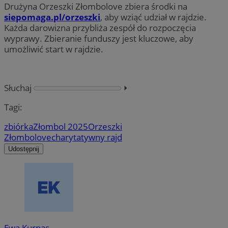
Drużyna Orzeszki Złombolove zbiera środki na
siepomaga.pl/orzeszki
, aby wziąć udział w rajdzie.
Każda darowizna przybliża zespół do rozpoczęcia
wyprawy. Zbieranie funduszy jest kluczowe, aby
umożliwić start w rajdzie.
Słuchaj
⏵︎
Tagi:
zbiórka
Złombol 2025
Orzeszki
Złombolove
charytatywny rajd
Udostępnij
Ewa Kurpas