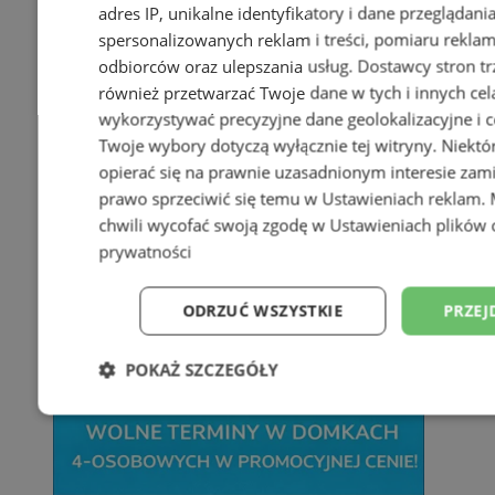
adres IP, unikalne identyfikatory i dane przeglądani
spersonalizowanych reklam i treści, pomiaru reklam i
odbiorców oraz ulepszania usług.
Dostawcy stron tr
również przetwarzać Twoje dane w tych i innych cel
wykorzystywać precyzyjne dane geolokalizacyjne i c
Twoje wybory dotyczą wyłącznie tej witryny. Niekt
opierać się na prawnie uzasadnionym interesie zami
prawo sprzeciwić się temu w
Ustawieniach reklam
.
chwili wycofać swoją zgodę w
Ustawieniach plików 
prywatności
ODRZUĆ WSZYSTKIE
PRZEJ
POKAŻ SZCZEGÓŁY
Niezbędne
Wydajność
Targetowani