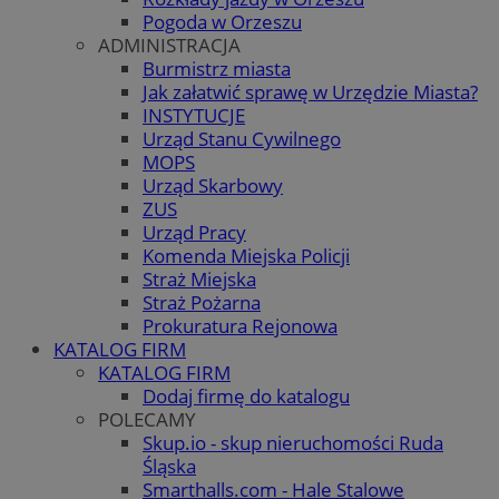
Pogoda w Orzeszu
ADMINISTRACJA
Burmistrz miasta
Jak załatwić sprawę w Urzędzie Miasta?
INSTYTUCJE
Urząd Stanu Cywilnego
MOPS
Urząd Skarbowy
ZUS
Urząd Pracy
Komenda Miejska Policji
Straż Miejska
Straż Pożarna
Prokuratura Rejonowa
KATALOG FIRM
KATALOG FIRM
Dodaj firmę do katalogu
POLECAMY
Skup.io - skup nieruchomości Ruda
Śląska
Smarthalls.com - Hale Stalowe