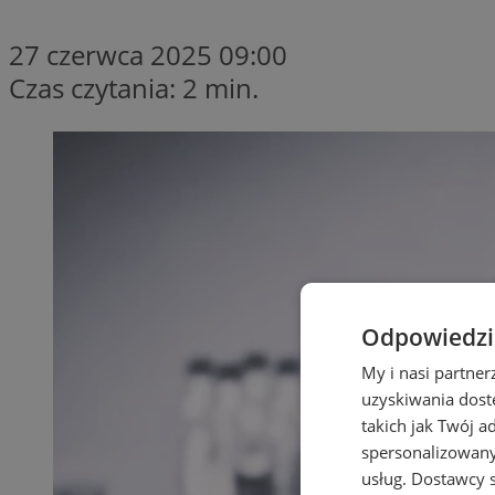
27 czerwca 2025 09:00
Czas czytania: 2 min.
Odpowiedzia
My i nasi partne
uzyskiwania dost
takich jak Twój a
spersonalizowanyc
usług.
Dostawcy s