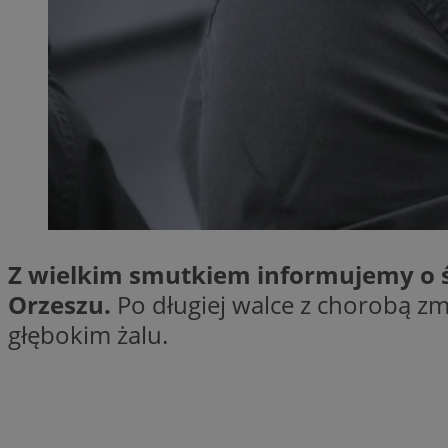
SessID
QeSessID
MvSessID
VISITOR_PRIVACY_
__cf_bm
Z wielkim smutkiem informujemy o ś
Orzeszu.
Po długiej walce z chorobą zma
CookieScriptConse
głębokim żalu.
__cf_bm