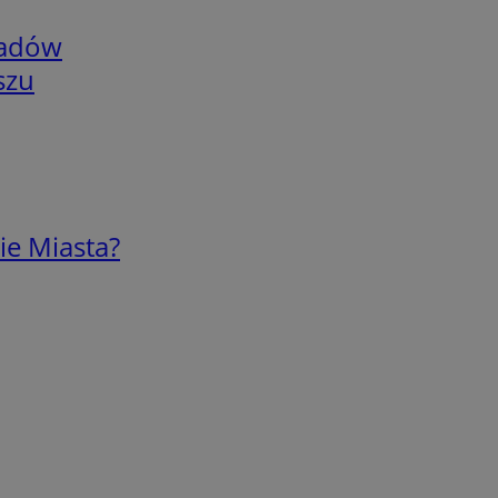
adów
szu
ie Miasta?