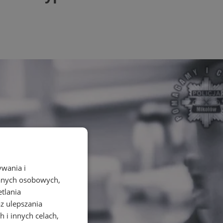
ywania i
danych osobowych,
etlania
az ulepszania
 i innych celach,