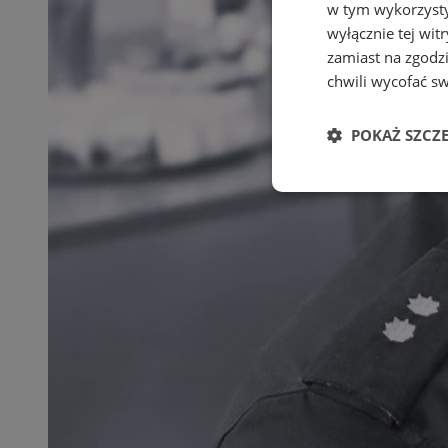
w tym wykorzysty
wyłącznie tej wi
zamiast na zgodz
chwili wycofać s
POKAŻ SZCZ
Niezbędne
Ni
Niezbędne pliki cook
zarządzanie kontem. 
Nazwa