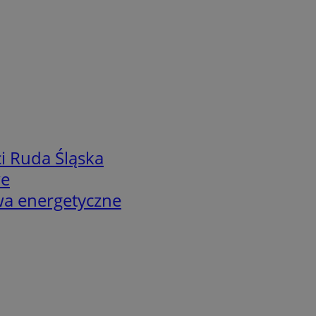
i Ruda Śląska
we
twa energetyczne