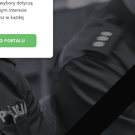
 wybory dotyczą
nym interesie
sz w każdej
DO PORTALU
esklasyfikowane
ane
owanie użytkownika i
j.