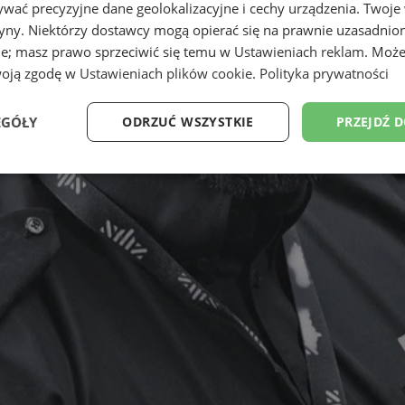
wać precyzyjne dane geolokalizacyjne i cechy urządzenia. Twoje
tryny. Niektórzy dostawcy mogą opierać się na prawnie uzasadnio
ie; masz prawo sprzeciwić się temu w
Ustawieniach reklam
. Może
woją zgodę w
Ustawieniach plików cookie
.
Polityka prywatności
EGÓŁY
ODRZUĆ WSZYSTKIE
PRZEJDŹ 
Wydajność
Targetowanie
Funkcjonalność
Ni
ezbędne
Wydajność
Targetowanie
Funkcjonalność
Niesklasyfikow
ie umożliwiają korzystanie z podstawowych funkcji strony internetowej, takich jak log
Bez niezbędnych plików cookie nie można prawidłowo korzystać ze strony internetowe
Provider
/
Okres
Opis
Domena
przechowywania