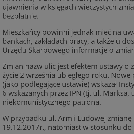
ujawnienia w księgach wieczystych zmia
Nazwa
bezpłatnie.
Nazwa
ustat_agfw3qpwXtz
Nazwa
ustat_8hezdrw6jXd
_clck
Mieszkańcy powinni jednak mieć na uw
__gads
openstat_12e0dbc
bankach, zakładach pracy, a także u do
openstat_gid
Urzędu Skarbowego informacje o zmiani
_ga
MR
openstat_axigzz1m6
ustat_Xljcjgyrsdcu
Zmian nazw ulic jest efektem ustawy o 
ANONCHK
__Secure-YNID
życie 2 września ubiegłego roku. Nowe
WMF-Uniq
(jako podlegające ustawie) wskazał Ins
_clsk
ustat_b6x6h2kseuk
__Secure-
6 wskazanych przez IPN (tj. ul. Marksa, 
ROLLOUT_TOKEN
ustat_bl8Xwye1zkqx
niekomunistycznego patrona.
ustat_bt5j7dtfgm4
_ga_1ZETYXEVYH
ustat_yzw2k52aXskv
W przypadku ul. Armii Ludowej zmianę 
_fbp
FCCDCF
ustat_htx5jy2dajf
19.12.2017r., natomiast w stosunku do 
__eoi