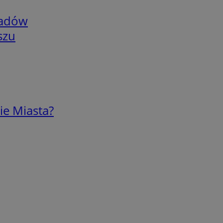
adów
szu
ie Miasta?