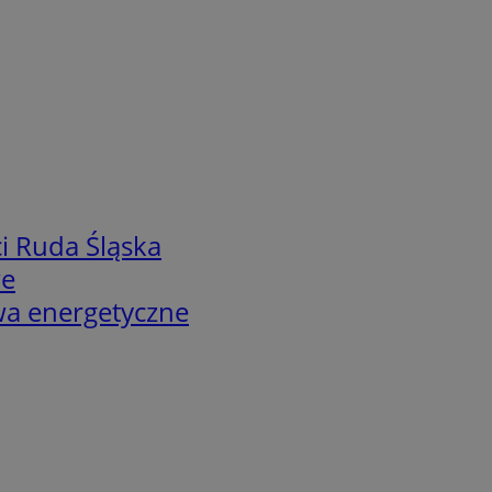
i Ruda Śląska
we
twa energetyczne