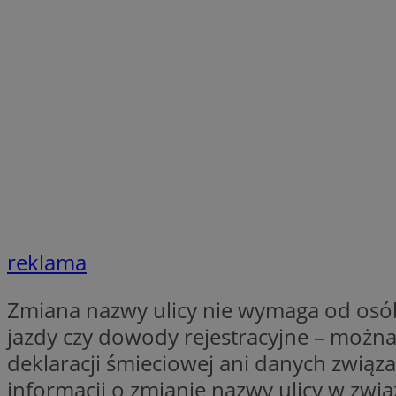
SessID
QeSessID
MvSessID
VISITOR_PRIVACY_
__cf_bm
reklama
CookieScriptConse
Zmiana nazwy ulicy nie wymaga od osó
jazdy czy dowody rejestracyjne – można
__cf_bm
deklaracji śmieciowej ani danych zwią
informacji o zmianie nazwy ulicy w zw