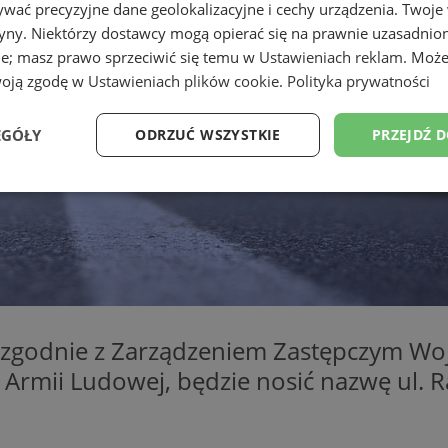
wać precyzyjne dane geolokalizacyjne i cechy urządzenia. Twoje
tryny. Niektórzy dostawcy mogą opierać się na prawnie uzasadnio
ie; masz prawo sprzeciwić się temu w
Ustawieniach reklam
. Może
woją zgodę w
Ustawieniach plików cookie
.
Polityka prywatności
EGÓŁY
ODRZUĆ WSZYSTKIE
PRZEJDŹ 
Wydajność
Targetowanie
Funkcjonalność
Ni
ezbędne
Wydajność
Targetowanie
Funkcjonalność
Niesklasyfikow
 zgodnie z Zarządzeniem Zastępczym Woje
Armii Ludowej, będzie nosić nazwę ul. Ram
ie umożliwiają korzystanie z podstawowych funkcji strony internetowej, takich jak log
Bez niezbędnych plików cookie nie można prawidłowo korzystać ze strony internetowe
Provider
/
Okres
Opis
Domena
przechowywania