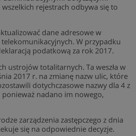
 wszelkich rejestrach odbywa się to
wywania
Opis
rakcji użytkowników
aktualizować dane adresowe w
u poprawy
ubleClick for
 strony
yświetlanie reklam
ug telekomunikacyjnych. W przypadku
.
eklaracją podatkową za rok 2017.
nalytics - co
 którego używamy
nej usługi
owej do
zróżniania
 losowo
 ustrojów totalitarnych. Ta weszła w
a. Jest on
w jaki sposób
ie i służy do
ygodnie
ernetowej, oraz
ia 2017 r. na zmianę nazw ulic, które
sesji i kampanii na
wy mógł zobaczyć
ygodnie
ozostawili dotychczasowe nazwy dla 4 z
niem Microsoft
ażaniem funkcji i
ywania informacji o
ego), ponieważ nadano im nowego,
rolować, które
tron w jedną sesję
wyświetlane
 etapowych,
nego użytkownika
ytics do
odze zarządzenia zastępczego z dnia
serii produktów
rznej przez
sie rzeczywistym od
zekuje się na odpowiednie decyzje.
aangażowania