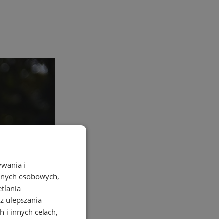
ywania i
danych osobowych,
etlania
az ulepszania
 i innych celach,