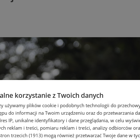
lne korzystanie z Twoich danych
rzy używamy plików cookie i podobnych technologii do przechow
ępu do informacji na Twoim urządzeniu oraz do przetwarzania 
dres IP, unikalne identyfikatory i dane przeglądania, w celu wyświ
h reklam i treści, pomiaru reklam i treści, analizy odbiorców or
tron trzecich (1913)
mogą również przetwarzać Twoje dane w tych