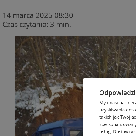
14 marca 2025 08:30
Czas czytania: 3 min.
Odpowiedzia
My i nasi partne
uzyskiwania dost
takich jak Twój a
spersonalizowanyc
usług.
Dostawcy s