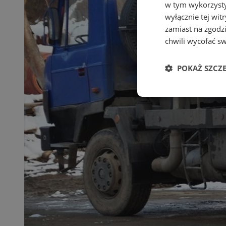
w tym wykorzysty
wyłącznie tej wi
zamiast na zgodz
chwili wycofać s
POKAŻ SZCZ
Niezbędne
Ni
Niezbędne pliki cook
zarządzanie kontem. 
Nazwa