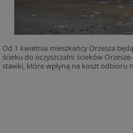
SessID
QeSessID
MvSessID
VISITOR_PRIVACY_
Od 1 kwietnia mieszkańcy Orzesza będą m
ścieku do oczyszczalni ścieków Orzesz
stawki, które wpłyną na koszt odbioru ni
__cf_bm
CookieScriptConse
__cf_bm