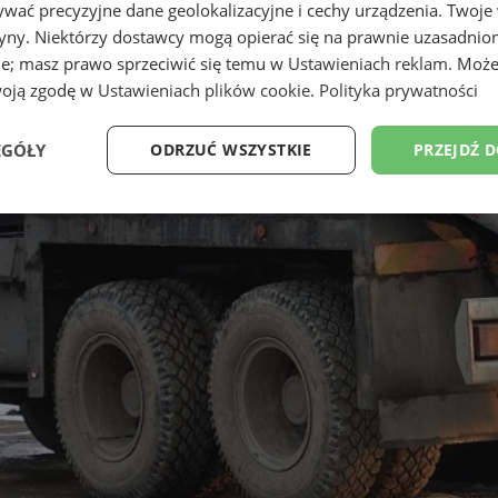
wać precyzyjne dane geolokalizacyjne i cechy urządzenia. Twoje
tryny. Niektórzy dostawcy mogą opierać się na prawnie uzasadnio
ie; masz prawo sprzeciwić się temu w
Ustawieniach reklam
. Może
woją zgodę w
Ustawieniach plików cookie
.
Polityka prywatności
EGÓŁY
ODRZUĆ WSZYSTKIE
PRZEJDŹ 
Wydajność
Targetowanie
Funkcjonalność
Ni
ezbędne
Wydajność
Targetowanie
Funkcjonalność
Niesklasyfikow
ie umożliwiają korzystanie z podstawowych funkcji strony internetowej, takich jak log
Bez niezbędnych plików cookie nie można prawidłowo korzystać ze strony internetowe
Provider
/
Okres
Opis
Domena
przechowywania