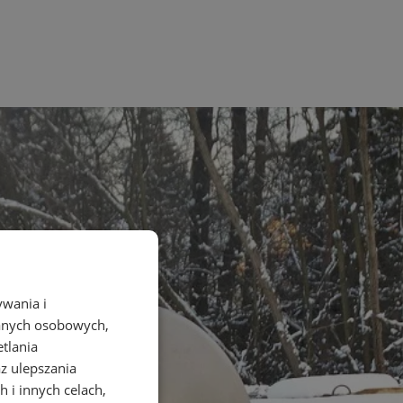
ywania i
danych osobowych,
etlania
az ulepszania
 i innych celach,