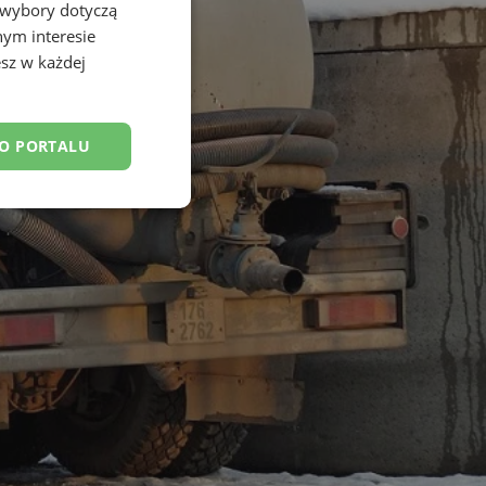
 wybory dotyczą
nym interesie
sz w każdej
DO PORTALU
esklasyfikowane
ane
owanie użytkownika i
j.