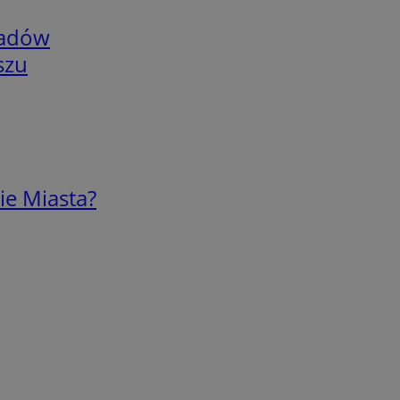
adów
szu
ie Miasta?