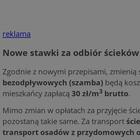
Nazwa
Nazwa
ustat_agfw3qpwXtz
Nazwa
ustat_8hezdrw6jXd
_clck
reklama
__gads
openstat_12e0dbc
openstat_gid
Nowe stawki za odbiór ścieków
_ga
MR
openstat_axigzz1m6
ustat_Xljcjgyrsdcu
Zgodnie z nowymi przepisami, zmienią s
ANONCHK
__Secure-YNID
bezodpływowych (szamba)
będą kos
WMF-Uniq
3
_clsk
ustat_b6x6h2kseuk
mieszkańcy zapłacą
30 zł/m
brutto
.
__Secure-
ROLLOUT_TOKEN
ustat_bl8Xwye1zkqx
Mimo zmian w opłatach za przyjęcie śc
ustat_bt5j7dtfgm4
_ga_1ZETYXEVYH
ustat_yzw2k52aXskv
pozostaną takie same. Za transport
ści
_fbp
FCCDCF
ustat_htx5jy2dajf
transport osadów z przydomowych o
__eoi