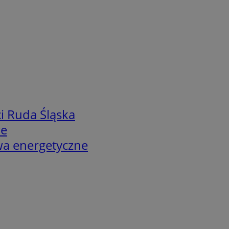
i Ruda Śląska
we
twa energetyczne