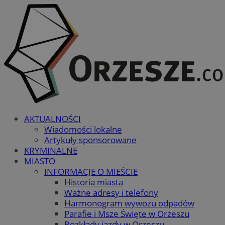
AKTUALNOŚCI
Wiadomości lokalne
Artykuły sponsorowane
KRYMINALNE
MIASTO
INFORMACJE O MIEŚCIE
Historia miasta
Ważne adresy i telefony
Harmonogram wywozu odpadów
Parafie i Msze Święte w Orzeszu
Rozkłady jazdy w Orzeszu