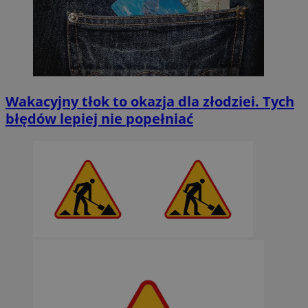
Wakacyjny tłok to okazja dla złodziei. Tych
błędów lepiej nie popełniać