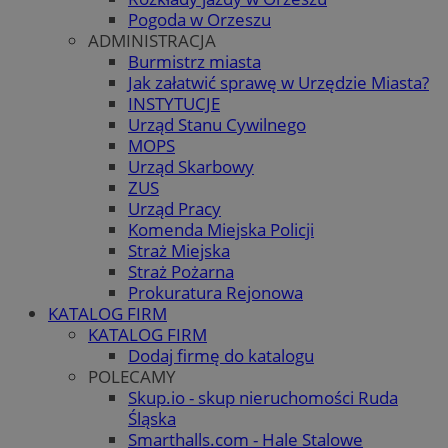
Pogoda w Orzeszu
ADMINISTRACJA
Burmistrz miasta
Jak załatwić sprawę w Urzędzie Miasta?
INSTYTUCJE
Urząd Stanu Cywilnego
MOPS
Urząd Skarbowy
ZUS
Urząd Pracy
Komenda Miejska Policji
Straż Miejska
Straż Pożarna
Prokuratura Rejonowa
KATALOG FIRM
KATALOG FIRM
Dodaj firmę do katalogu
POLECAMY
Skup.io - skup nieruchomości Ruda
Śląska
Smarthalls.com - Hale Stalowe