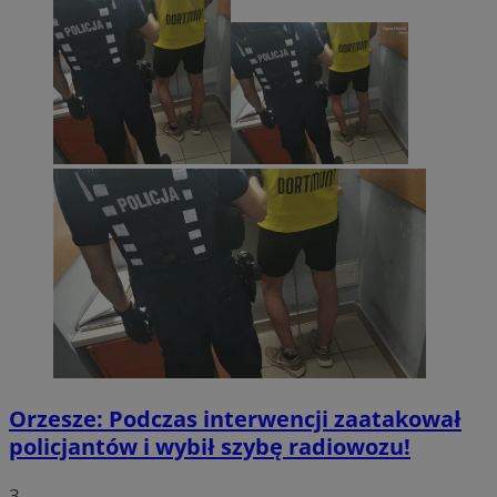
Orzesze: Podczas interwencji zaatakował
policjantów i wybił szybę radiowozu!
3