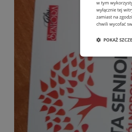
w tym wykorzysty
wyłącznie tej wi
zamiast na zgodz
chwili wycofać s
POKAŻ SZCZ
Niezbędne
Ni
Niezbędne pliki cook
zarządzanie kontem. 
Nazwa