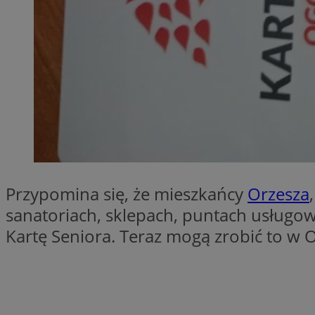
SessID
QeSessID
MvSessID
VISITOR_PRIVACY_
__cf_bm
Przypomina się, że mieszkańcy
Orzesza
sanatoriach, sklepach, puntach usługow
CookieScriptConse
Kartę Seniora. Teraz mogą zrobić to w 
__cf_bm