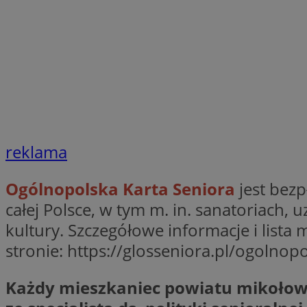
Nazwa
Nazwa
ustat_agfw3qpwXtz
Nazwa
ustat_8hezdrw6jXd
_clck
__gads
openstat_12e0dbc
openstat_gid
_ga
MR
openstat_axigzz1m6
ustat_Xljcjgyrsdcu
reklama
ANONCHK
__Secure-YNID
WMF-Uniq
Ogólnopolska Karta Seniora
jest bezp
_clsk
ustat_b6x6h2kseuk
__Secure-
całej Polsce, w tym m. in. sanatoriach, 
ROLLOUT_TOKEN
ustat_bl8Xwye1zkqx
kultury. Szczegółowe informacje i lista
ustat_bt5j7dtfgm4
stronie: https://glosseniora.pl/ogolnop
_ga_1ZETYXEVYH
ustat_yzw2k52aXskv
_fbp
FCCDCF
ustat_htx5jy2dajf
Każdy mieszkaniec powiatu mikołows
__eoi