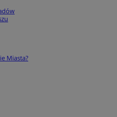
adów
szu
ie Miasta?