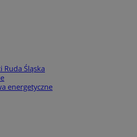
i Ruda Śląska
we
twa energetyczne