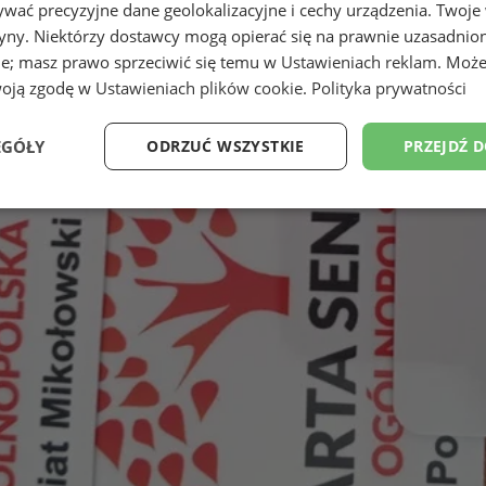
wać precyzyjne dane geolokalizacyjne i cechy urządzenia. Twoje
tryny. Niektórzy dostawcy mogą opierać się na prawnie uzasadnio
ie; masz prawo sprzeciwić się temu w
Ustawieniach reklam
. Może
woją zgodę w
Ustawieniach plików cookie
.
Polityka prywatności
EGÓŁY
ODRZUĆ WSZYSTKIE
PRZEJDŹ 
Wydajność
Targetowanie
Funkcjonalność
Ni
ezbędne
Wydajność
Targetowanie
Funkcjonalność
Niesklasyfikow
ie umożliwiają korzystanie z podstawowych funkcji strony internetowej, takich jak log
Bez niezbędnych plików cookie nie można prawidłowo korzystać ze strony internetowe
Provider
/
Okres
Opis
Domena
przechowywania