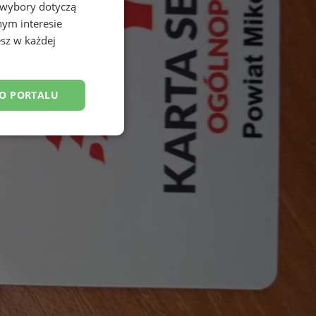
 wybory dotyczą
nym interesie
sz w każdej
DO PORTALU
esklasyfikowane
ane
owanie użytkownika i
j.