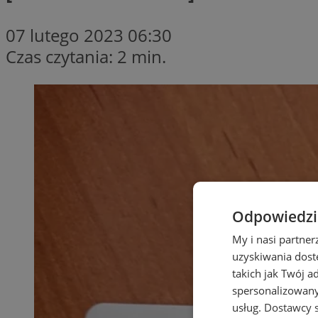
07 lutego 2023 06:30
Czas czytania: 2 min.
Odpowiedzia
My i nasi partne
uzyskiwania dost
takich jak Twój a
spersonalizowanyc
usług.
Dostawcy s