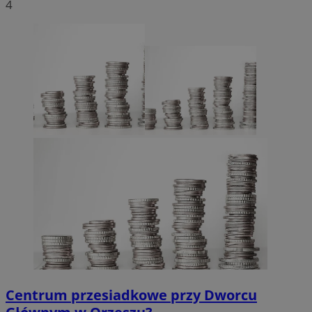
4
Centrum przesiadkowe przy Dworcu