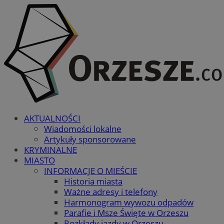
AKTUALNOŚCI
Wiadomości lokalne
Artykuły sponsorowane
KRYMINALNE
MIASTO
INFORMACJE O MIEŚCIE
Historia miasta
Ważne adresy i telefony
Harmonogram wywozu odpadów
Parafie i Msze Święte w Orzeszu
Rozkłady jazdy w Orzeszu