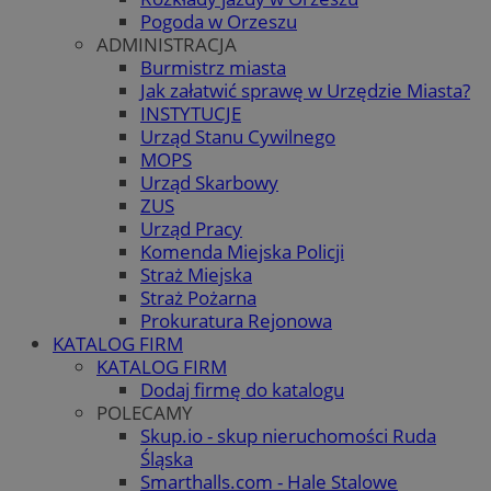
Pogoda w Orzeszu
ADMINISTRACJA
Burmistrz miasta
Jak załatwić sprawę w Urzędzie Miasta?
INSTYTUCJE
Urząd Stanu Cywilnego
MOPS
Urząd Skarbowy
ZUS
Urząd Pracy
Komenda Miejska Policji
Straż Miejska
Straż Pożarna
Prokuratura Rejonowa
KATALOG FIRM
KATALOG FIRM
Dodaj firmę do katalogu
POLECAMY
Skup.io - skup nieruchomości Ruda
Śląska
Smarthalls.com - Hale Stalowe