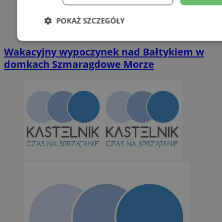
POKAŻ SZCZEGÓŁY
Niezbędne
Wydajność
Targetowani
Wakacyjny wypoczynek nad Bałtykiem w
domkach Szmaragdowe Morze
Niesklasyfikowane
Niezbędne
Wydajność
Targetowanie
Funkcjonalno
Niezbędne pliki cookie umożliwiają korzystanie z podstawowych fun
takich jak logowanie użytkownika i zarządzanie kontem. Bez niezb
można prawidłowo korzystać ze strony internetowej.
Provider
/
Okres
Nazwa
Domena
przechowywan