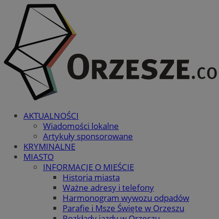
AKTUALNOŚCI
Wiadomości lokalne
Artykuły sponsorowane
KRYMINALNE
MIASTO
INFORMACJE O MIEŚCIE
Historia miasta
Ważne adresy i telefony
Harmonogram wywozu odpadów
Parafie i Msze Święte w Orzeszu
Rozkłady jazdy w Orzeszu