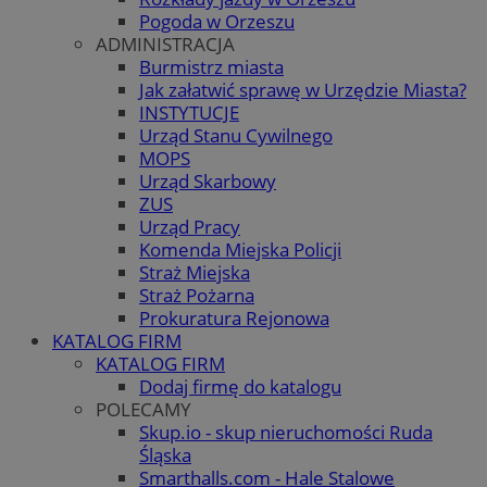
Pogoda w Orzeszu
ADMINISTRACJA
Burmistrz miasta
Jak załatwić sprawę w Urzędzie Miasta?
INSTYTUCJE
Urząd Stanu Cywilnego
MOPS
Urząd Skarbowy
ZUS
Urząd Pracy
Komenda Miejska Policji
Straż Miejska
Straż Pożarna
Prokuratura Rejonowa
KATALOG FIRM
KATALOG FIRM
Dodaj firmę do katalogu
POLECAMY
Skup.io - skup nieruchomości Ruda
Śląska
Smarthalls.com - Hale Stalowe