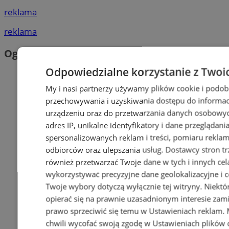
reklama
reklama
Ogłoszenia
Odpowiedzialne korzystanie z Twoi
My i nasi partnerzy używamy plików cookie i podob
przechowywania i uzyskiwania dostępu do informac
urządzeniu oraz do przetwarzania danych osobowych
adres IP, unikalne identyfikatory i dane przeglądani
spersonalizowanych reklam i treści, pomiaru reklam i
odbiorców oraz ulepszania usług.
Dostawcy stron tr
również przetwarzać Twoje dane w tych i innych cel
wykorzystywać precyzyjne dane geolokalizacyjne i c
Twoje wybory dotyczą wyłącznie tej witryny. Niekt
opierać się na prawnie uzasadnionym interesie zami
prawo sprzeciwić się temu w
Ustawieniach reklam
.
chwili wycofać swoją zgodę w
Ustawieniach plików 