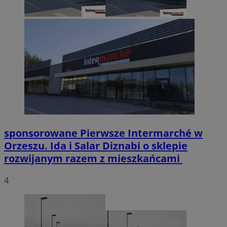
sponsorowane
Pierwsze Intermarché w
Orzeszu. Ida i Salar Diznabi o sklepie
rozwijanym razem z mieszkańcami
4