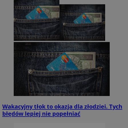
Wakacyjny tłok to okazja dla złodziei. Tych
błędów lepiej nie popełniać