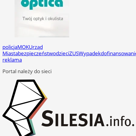
policja
MOK
Urząd
Miasta
bezpieczeństwo
dzieci
ZUS
Wypadek
dofinansowani
reklama
Portal należy do sieci