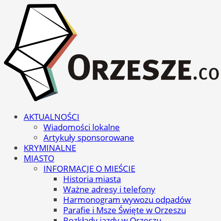
AKTUALNOŚCI
Wiadomości lokalne
Artykuły sponsorowane
KRYMINALNE
MIASTO
INFORMACJE O MIEŚCIE
Historia miasta
Ważne adresy i telefony
Harmonogram wywozu odpadów
Parafie i Msze Święte w Orzeszu
Rozkłady jazdy w Orzeszu