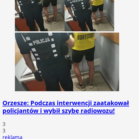
Orzesze: Podczas interwencji zaatakował
policjantów i wybił szybę radiowozu!
3
3
reklama