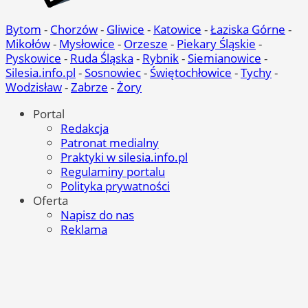
Bytom
-
Chorzów
-
Gliwice
-
Katowice
-
Łaziska Górne
-
Mikołów
-
Mysłowice
-
Orzesze
-
Piekary Śląskie
-
Pyskowice
-
Ruda Śląska
-
Rybnik
-
Siemianowice
-
Silesia.info.pl
-
Sosnowiec
-
Świętochłowice
-
Tychy
-
Wodzisław
-
Zabrze
-
Żory
Portal
Redakcja
Patronat medialny
Praktyki w silesia.info.pl
Regulaminy portalu
Polityka prywatności
Oferta
Napisz do nas
Reklama