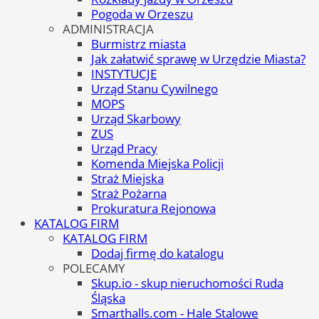
Pogoda w Orzeszu
ADMINISTRACJA
Burmistrz miasta
Jak załatwić sprawę w Urzędzie Miasta?
INSTYTUCJE
Urząd Stanu Cywilnego
MOPS
Urząd Skarbowy
ZUS
Urząd Pracy
Komenda Miejska Policji
Straż Miejska
Straż Pożarna
Prokuratura Rejonowa
KATALOG FIRM
KATALOG FIRM
Dodaj firmę do katalogu
POLECAMY
Skup.io - skup nieruchomości Ruda
Śląska
Smarthalls.com - Hale Stalowe