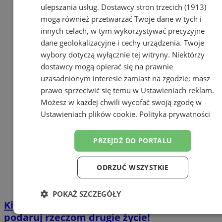
ulepszania usług.
Dostawcy stron trzecich (1913)
mogą również przetwarzać Twoje dane w tych i
innych celach, w tym wykorzystywać precyzyjne
dane geolokalizacyjne i cechy urządzenia. Twoje
wybory dotyczą wyłącznie tej witryny. Niektórzy
dostawcy mogą opierać się na prawnie
uzasadnionym interesie zamiast na zgodzie; masz
prawo sprzeciwić się temu w
Ustawieniach reklam
.
Możesz w każdej chwili wycofać swoją zgodę w
Ustawieniach plików cookie
.
Polityka prywatności
PRZEJDŹ DO PORTALU
ODRZUĆ WSZYSTKIE
POKAŻ SZCZEGÓŁY
Kiermasz ubranek dziecięcych w Orzeszu –
Niezbędne
Wydajność
Targetowanie
podaruj rzeczom drugie życie!