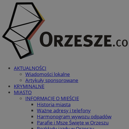
AKTUALNOŚCI
Wiadomości lokalne
Artykuły sponsorowane
KRYMINALNE
MIASTO
INFORMACJE O MIEŚCIE
Historia miasta
Ważne adresy i telefony
Harmonogram wywozu odpadów
Parafie i Msze Święte w Orzeszu
Rozkłady jazdy w Orzeszu