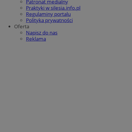
Patronat medialny
QeSessID
orzesze.com.pl
1 rok
Praktyki w silesia.info.pl
Regulaminy portalu
Polityka prywatności
Oferta
MvSessID
orzesze.com.pl
1 rok
Napisz do nas
Reklama
VISITOR_PRIVACY_METADATA
5 miesięcy 4
YouTube
tygodnie
.youtube.com
Google Privacy Policy