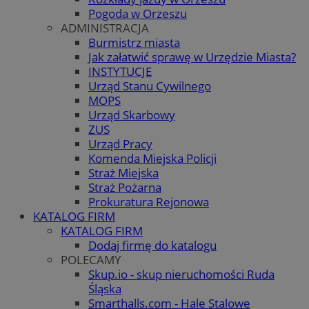
Pogoda w Orzeszu
ADMINISTRACJA
Burmistrz miasta
Jak załatwić sprawę w Urzędzie Miasta?
INSTYTUCJE
Urząd Stanu Cywilnego
MOPS
Urząd Skarbowy
ZUS
Urząd Pracy
Komenda Miejska Policji
Straż Miejska
Straż Pożarna
Prokuratura Rejonowa
KATALOG FIRM
KATALOG FIRM
Dodaj firmę do katalogu
POLECAMY
Skup.io - skup nieruchomości Ruda
Śląska
Smarthalls.com - Hale Stalowe