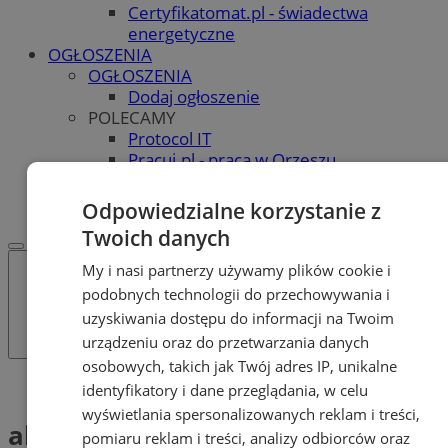
Certyfikatomat.pl - świadectwa
energetyczne
OGŁOSZENIA
OGŁOSZENIA
Dodaj ogłoszenie
POLECAMY
Protocol IT
Pracuj.pl - praca w Orzeszu
REKLAMA
WSPÓŁPRACA
Odpowiedzialne korzystanie z
Twoich danych
My i nasi partnerzy używamy plików cookie i
podobnych technologii do przechowywania i
uzyskiwania dostępu do informacji na Twoim
urządzeniu oraz do przetwarzania danych
osobowych, takich jak Twój adres IP, unikalne
Tag: akcesoria
identyfikatory i dane przeglądania, w celu
wyświetlania spersonalizowanych reklam i treści,
akcesoria (1)
pomiaru reklam i treści, analizy odbiorców oraz