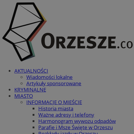
AKTUALNOŚCI
Wiadomości lokalne
Artykuły sponsorowane
KRYMINALNE
MIASTO
INFORMACJE O MIEŚCIE
Historia miasta
Ważne adresy i telefony
Harmonogram wywozu odpadów
Parafie i Msze Święte w Orzeszu
Rozkłady jazdy w Orzeszu