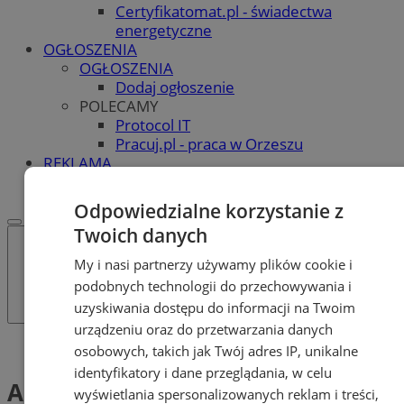
Certyfikatomat.pl - świadectwa
energetyczne
OGŁOSZENIA
OGŁOSZENIA
Dodaj ogłoszenie
POLECAMY
Protocol IT
Pracuj.pl - praca w Orzeszu
REKLAMA
WSPÓŁPRACA
Odpowiedzialne korzystanie z
Twoich danych
My i nasi partnerzy używamy plików cookie i
podobnych technologii do przechowywania i
uzyskiwania dostępu do informacji na Twoim
urządzeniu oraz do przetwarzania danych
Tag: Aneta Russek
osobowych, takich jak Twój adres IP, unikalne
identyfikatory i dane przeglądania, w celu
Aneta Russek (1)
wyświetlania spersonalizowanych reklam i treści,