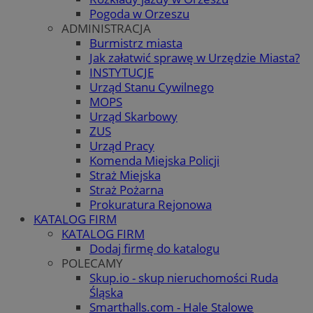
Pogoda w Orzeszu
ADMINISTRACJA
Burmistrz miasta
Jak załatwić sprawę w Urzędzie Miasta?
INSTYTUCJE
Urząd Stanu Cywilnego
MOPS
Urząd Skarbowy
ZUS
Urząd Pracy
Komenda Miejska Policji
Straż Miejska
Straż Pożarna
Prokuratura Rejonowa
KATALOG FIRM
KATALOG FIRM
Dodaj firmę do katalogu
POLECAMY
Skup.io - skup nieruchomości Ruda
Śląska
Smarthalls.com - Hale Stalowe