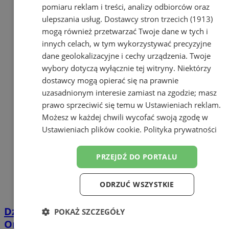
pomiaru reklam i treści, analizy odbiorców oraz
ulepszania usług.
Dostawcy stron trzecich (1913)
mogą również przetwarzać Twoje dane w tych i
innych celach, w tym wykorzystywać precyzyjne
dane geolokalizacyjne i cechy urządzenia. Twoje
wybory dotyczą wyłącznie tej witryny. Niektórzy
dostawcy mogą opierać się na prawnie
uzasadnionym interesie zamiast na zgodzie; masz
prawo sprzeciwić się temu w
Ustawieniach reklam
.
Możesz w każdej chwili wycofać swoją zgodę w
Ustawieniach plików cookie
.
Polityka prywatności
PRZEJDŹ DO PORTALU
ODRZUĆ WSZYSTKIE
Dzień Pracownika Socjalnego. Władze
POKAŻ SZCZEGÓŁY
Orzesza z podziękowaniami dla MOPS