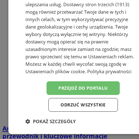
ulepszania usług.
Dostawcy stron trzecich (1913)
mogą również przetwarzać Twoje dane w tych i
innych celach, w tym wykorzystywać precyzyjne
dane geolokalizacyjne i cechy urządzenia. Twoje
wybory dotyczą wyłącznie tej witryny. Niektórzy
dostawcy mogą opierać się na prawnie
uzasadnionym interesie zamiast na zgodzie; masz
prawo sprzeciwić się temu w
Ustawieniach reklam
.
Możesz w każdej chwili wycofać swoją zgodę w
Ustawieniach plików cookie
.
Polityka prywatności
PRZEJDŹ DO PORTALU
ODRZUĆ WSZYSTKIE
POKAŻ SZCZEGÓŁY
Antykoncepcja hormonalna: Pełny
Niezbędne
Wydajność
Targetowanie
przewodnik i kluczowe informacje