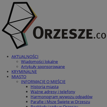
AKTUALNOŚCI
Wiadomości lokalne
Artykuły sponsorowane
KRYMINALNE
MIASTO
INFORMACJE O MIEŚCIE
Historia miasta
Ważne adresy i telefony
Harmonogram wywozu odpadów
Parafie i Msze Święte w Orzeszu
Rozkłady jazdy w Orzeszu