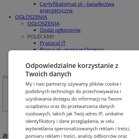
Certyfikatomat.pl - świadectwa
energetyczne
OGŁOSZENIA
OGŁOSZENIA
Dodaj ogłoszenie
POLECAMY
Protocol IT
Pracuj.pl - praca w Orzeszu
REKLAMA
WSPÓŁPRACA
Odpowiedzialne korzystanie z
Twoich danych
My i nasi partnerzy używamy plików cookie i
podobnych technologii do przechowywania i
uzyskiwania dostępu do informacji na Twoim
urządzeniu oraz do przetwarzania danych
osobowych, takich jak Twój adres IP, unikalne
Tag: antykoncepcja hormonalna
identyfikatory i dane przeglądania, w celu
wyświetlania spersonalizowanych reklam i treści,
antykoncepcja hormonalna (1)
pomiaru reklam i treści, analizy odbiorców oraz