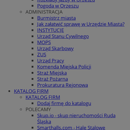
Pogoda w Orzeszu
ADMINISTRACJA
Burmistrz miasta
Jak załatwić sprawę w Urzędzie Miasta?
INSTYTUCJE
Urząd Stanu Cywilnego
MOPS
Urząd Skarbowy
ZUS
Urząd Pracy
Komenda Miejska Policji
Straż Miejska
Straż Pożarna
Prokuratura Rejonowa
KATALOG FIRM
KATALOG FIRM
Dodaj firmę do katalogu
POLECAMY
Skup.io - skup nieruchomości Ruda
Śląska
Smarthalls.com - Hale Stalowe