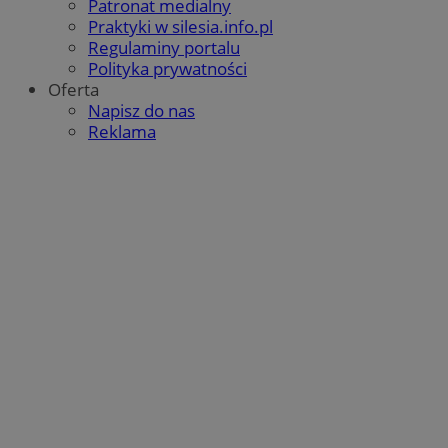
Patronat medialny
QeSessID
orzesze.com.pl
1 rok
Praktyki w silesia.info.pl
Regulaminy portalu
Polityka prywatności
Oferta
MvSessID
orzesze.com.pl
1 rok
Napisz do nas
Reklama
VISITOR_PRIVACY_METADATA
5 miesięcy 4
YouTube
tygodnie
.youtube.com
Google Privacy Policy