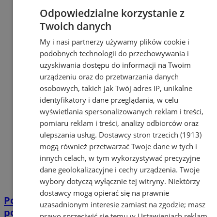
Odpowiedzialne korzystanie z
Twoich danych
My i nasi partnerzy używamy plików cookie i
podobnych technologii do przechowywania i
uzyskiwania dostępu do informacji na Twoim
urządzeniu oraz do przetwarzania danych
osobowych, takich jak Twój adres IP, unikalne
identyfikatory i dane przeglądania, w celu
wyświetlania spersonalizowanych reklam i treści,
pomiaru reklam i treści, analizy odbiorców oraz
ulepszania usług.
Dostawcy stron trzecich (1913)
mogą również przetwarzać Twoje dane w tych i
innych celach, w tym wykorzystywać precyzyjne
dane geolokalizacyjne i cechy urządzenia. Twoje
wybory dotyczą wyłącznie tej witryny. Niektórzy
dostawcy mogą opierać się na prawnie
Ponad 221 tys. zł dla Orzesza. W szkołach
uzasadnionym interesie zamiast na zgodzie; masz
pojawią się asystenci
prawo sprzeciwić się temu w
Ustawieniach reklam
.