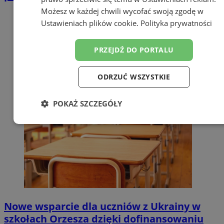
Możesz w każdej chwili wycofać swoją zgodę w
Ustawieniach plików cookie
.
Polityka prywatności
PRZEJDŹ DO PORTALU
ODRZUĆ WSZYSTKIE
POKAŻ SZCZEGÓŁY
Niezbędne
Wydajność
Targetowanie
Funkcjonalność
Niesklasyfikowane
Nowe wsparcie dla uczniów z Ukrainy w
szkołach Orzesza dzięki dofinansowaniu