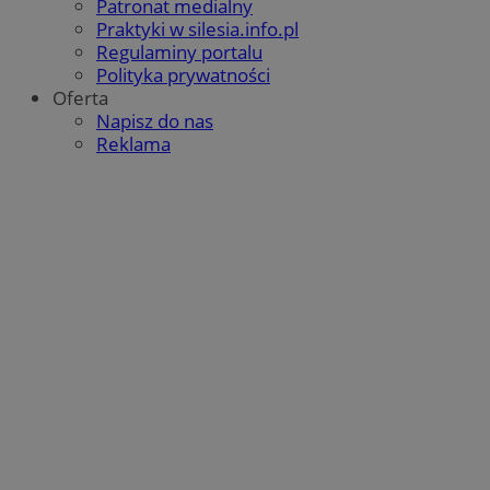
Patronat medialny
QeSessID
orzesze.com.pl
1 rok
Praktyki w silesia.info.pl
Regulaminy portalu
Polityka prywatności
Oferta
MvSessID
orzesze.com.pl
1 rok
Napisz do nas
Reklama
VISITOR_PRIVACY_METADATA
5 miesięcy 4
YouTube
tygodnie
.youtube.com
Google Privacy Policy