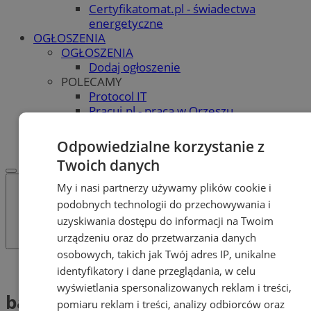
Certyfikatomat.pl - świadectwa
energetyczne
OGŁOSZENIA
OGŁOSZENIA
Dodaj ogłoszenie
POLECAMY
Protocol IT
Pracuj.pl - praca w Orzeszu
REKLAMA
WSPÓŁPRACA
Odpowiedzialne korzystanie z
Twoich danych
My i nasi partnerzy używamy plików cookie i
podobnych technologii do przechowywania i
uzyskiwania dostępu do informacji na Twoim
urządzeniu oraz do przetwarzania danych
osobowych, takich jak Twój adres IP, unikalne
Tag: baseny i sauny
identyfikatory i dane przeglądania, w celu
wyświetlania spersonalizowanych reklam i treści,
baseny i sauny (1)
pomiaru reklam i treści, analizy odbiorców oraz