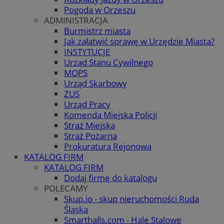
Pogoda w Orzeszu
ADMINISTRACJA
Burmistrz miasta
Jak załatwić sprawę w Urzędzie Miasta?
INSTYTUCJE
Urząd Stanu Cywilnego
MOPS
Urząd Skarbowy
ZUS
Urząd Pracy
Komenda Miejska Policji
Straż Miejska
Straż Pożarna
Prokuratura Rejonowa
KATALOG FIRM
KATALOG FIRM
Dodaj firmę do katalogu
POLECAMY
Skup.io - skup nieruchomości Ruda
Śląska
Smarthalls.com - Hale Stalowe