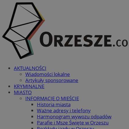
AKTUALNOŚCI
Wiadomości lokalne
Artykuły sponsorowane
KRYMINALNE
MIASTO
INFORMACJE O MIEŚCIE
Historia miasta
Ważne adresy i telefony
Harmonogram wywozu odpadów
Parafie i Msze Święte w Orzeszu
Rozkłady jazdy w Orzeszu