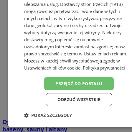
ulepszania usług.
Dostawcy stron trzecich (1913)
mogą również przetwarzać Twoje dane w tych i
innych celach, w tym wykorzystywać precyzyjne
dane geolokalizacyjne i cechy urządzenia. Twoje
wybory dotyczą wyłącznie tej witryny. Niektórzy
dostawcy mogą opierać się na prawnie
uzasadnionym interesie zamiast na zgodzie; masz
prawo sprzeciwić się temu w
Ustawieniach reklam
.
Możesz w każdej chwili wycofać swoją zgodę w
Ustawieniach plików cookie
.
Polityka prywatności
PRZEJDŹ DO PORTALU
ODRZUĆ WSZYSTKIE
POKAŻ SZCZEGÓŁY
Ogród jako strefa relaksu – drewniane
Niezbędne
Wydajność
Targetowanie
baseny, sauny i altany