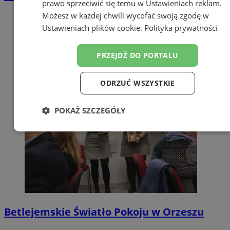
prawo sprzeciwić się temu w
Ustawieniach reklam
.
Możesz w każdej chwili wycofać swoją zgodę w
Ustawieniach plików cookie
.
Polityka prywatności
PRZEJDŹ DO PORTALU
ODRZUĆ WSZYSTKIE
POKAŻ SZCZEGÓŁY
Niezbędne
Wydajność
Targetowanie
Funkcjonalność
Niesklasyfikowane
Betlejemskie Światło Pokoju w Orzeszu