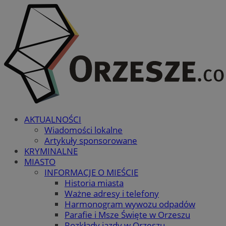
AKTUALNOŚCI
Wiadomości lokalne
Artykuły sponsorowane
KRYMINALNE
MIASTO
INFORMACJE O MIEŚCIE
Historia miasta
Ważne adresy i telefony
Harmonogram wywozu odpadów
Parafie i Msze Święte w Orzeszu
Rozkłady jazdy w Orzeszu