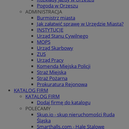
Pogoda w Orzeszu
ADMINISTRACJA
Burmistrz miasta
Jak załatwić sprawę w Urzędzie Miasta?
INSTYTUCJE
Urząd Stanu Cywilnego
MOPS
Urząd Skarbowy
ZUS
Urząd Pracy
Komenda Miejska Policji
Straż Miejska
Straż Pożarna
Prokuratura Rejonowa
KATALOG FIRM
KATALOG FIRM
Dodaj firmę do katalogu
POLECAMY
Skup.io - skup nieruchomości Ruda
Śląska
Smarthalls.com - Hale Stalowe