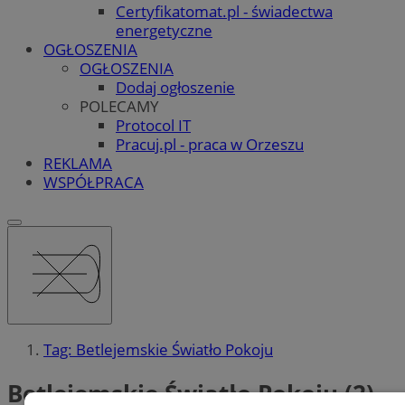
Certyfikatomat.pl - świadectwa
energetyczne
OGŁOSZENIA
OGŁOSZENIA
Dodaj ogłoszenie
POLECAMY
Protocol IT
Pracuj.pl - praca w Orzeszu
REKLAMA
WSPÓŁPRACA
Tag: Betlejemskie Światło Pokoju
Betlejemskie Światło Pokoju (2)